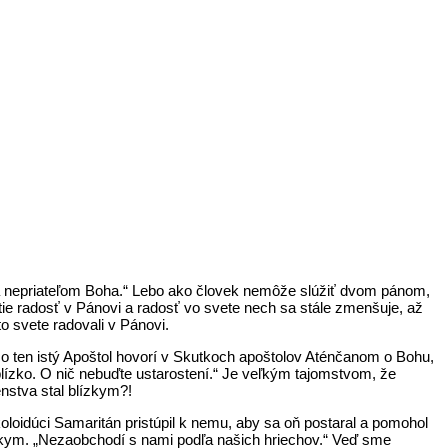
 sa nepriateľom Boha.“ Lebo ako človek nemôže slúžiť dvom pánom,
tie radosť v Pánovi a radosť vo svete nech sa stále zmenšuje, až
 svete radovali v Pánovi.
čo ten istý Apoštol hovorí v Skutkoch apoštolov Aténčanom o Bohu,
blízko. O nič nebuďte ustarostení.“ Je veľkým tajomstvom, že
enstva stal blízkym?!
koloidúci Samaritán pristúpil k nemu, aby sa oň postaral a pomohol
lízkym. „Nezaobchodí s nami podľa našich hriechov.“ Veď sme