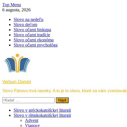
Skip
Top Menu
to
6 augusta, 2026
content
Slovo na nedeľu
Slovo deťom
Slovo očami biskupa
Slovo očami tradície
Slovo očami ekonóma
Slovo očami psychológa
Verbum Domini
Slovo Pánovo trvá naveky. A to je to slovo, ktoré sa vám zvestovalo
Hľadať:
Slovo v gréckokatolíckej liturgii
Slovo v rímskokatolíckej liturgii
Advent
Vianoce