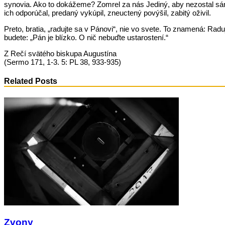
synovia. Ako to dokážeme? Zomrel za nás Jediný, aby nezostal sám
ich odporúčal, predaný vykúpil, zneuctený povýšil, zabitý oživil.
Preto, bratia, „radujte sa v Pánovi“, nie vo svete. To znamená: Radu
budete: „Pán je blízko. O nič nebuďte ustarostení.“
Z Rečí svätého biskupa Augustína
(Sermo 171, 1-3. 5: PL 38, 933-935)
Related Posts
Zvony