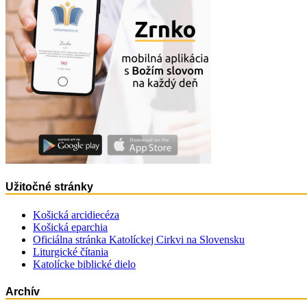
Užitočné stránky
Košická arcidiecéza
Košická eparchia
Oficiálna stránka Katolíckej Cirkvi na Slovensku
Liturgické čítania
Katolícke biblické dielo
Archív