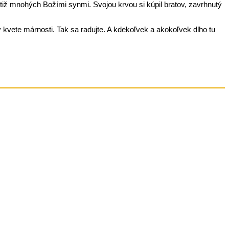
tiž mnohých Božími synmi. Svojou krvou si kúpil bratov, zavrhnutý
 v kvete márnosti. Tak sa radujte. A kdekoľvek a akokoľvek dlho tu