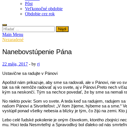
Pôst
Veľkonočné obdobie
Obdobie cez rok
Hľadať:
Main Menu
Nezaradené
Nanebovstúpenie Pána
22 mája, 2017
-
by
rj
Ustavične sa radujte v Pánovi
Apoštol nám prikazuje, aby sme sa radovali, ale v Pánovi, nie vo 
tak sa nik nemôže radovať aj vo svete, aj v Pánovi.Preto nech víťa
kým sa neskončí. Tým sa nechce povedať, že by sme sa nemali rado
No niekto povie: Som vo svete. A teda keď sa radujem, radujem sa 
našom Pánovi a Stvoriteľovi: „V ňom žijeme, hýbeme sa a sme.“ Veď 
vystúpil ponad všetky nebesia a blízky je tým, čo žijú na zemi. Kto j
Lebo celé ľudské pokolenie je oným človekom, ktorého zbojníci necha
mu. Hoci teda Nesmrteľný a Spravodlivý bol ďaleko od nás smrteľní