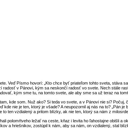
svete. Veď Písmo hovorí: „Kto chce byť priateľom tohto sveta, stáva
zí radosť v Pánovi, kým sa neskončí radosť vo svete. Nech stále ras
vať, kým sme tu, na tomto svete, ale aby sme sa už teraz na tomto
tam, kde som. Nuž ako? Si teda vo svete, a v Pánovi nie si? Počuj, 
kde nie je ten, ktorý je všade? A neupozornil aj nás na to? „Pán je 
e to ten vzdialený a pritom blízky, ak nie ten, ktorý sa nám z milosrd
li polomŕtveho ležať na ceste, kňaz i levita ho ľahostajne obišli a o
kov a hriešnikov, zostúpil k nám, aby sa nám, on vzdialený, stal b