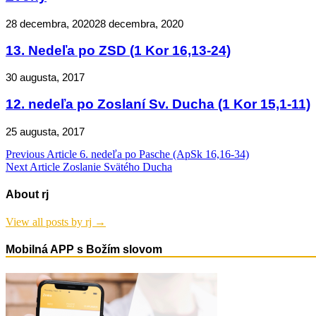
28 decembra, 2020
28 decembra, 2020
13. Nedeľa po ZSD (1 Kor 16,13-24)
30 augusta, 2017
12. nedeľa po Zoslaní Sv. Ducha (1 Kor 15,1-11)
25 augusta, 2017
Navigácia
Previous Article
6. nedeľa po Pasche (ApSk 16,16-34)
Next Article
Zoslanie Svätého Ducha
v
článku
About rj
View all posts by rj →
Mobilná APP s Božím slovom