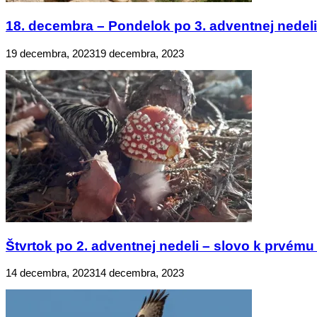
18. decembra – Pondelok po 3. adventnej nedeli 
19 decembra, 2023
19 decembra, 2023
Štvrtok po 2. adventnej nedeli – slovo k prvému 
14 decembra, 2023
14 decembra, 2023