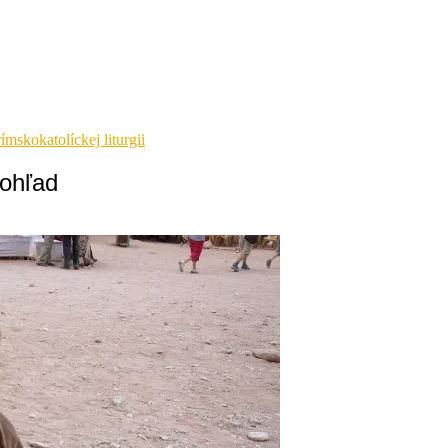
ímskokatolíckej liturgii
pohľad