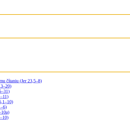
mu čítaniu (Jer 23,5–8)
,13–20)
25–31)
1–11)
5,1–10)
1–6)
6–10a)
1–10)