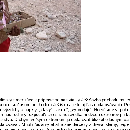
enky smerujúce k príprave sa na sviatky Ježišovho príchodu na ten
noce sú časom príchodom Ježiška a je to aj čas obdarovávania. P
 výzdoby a nápisy: „zľavy“, „akcie“, „výpredaje“. Hneď sme v „pohot
om náš rodinný rozpočet? Dnes sme svedkami dvoch extrémov pri k
množstvo. Druhým veľkým extrémom je obdarovať blízkeho lacným dar
darovávali. Mnohí ľudia vyrábali rôzne darčeky z dreva, slamy, papi
máme zobrať pôžičku. Áno, jednoduchšie je zobrať pôžičku a nakúpiť