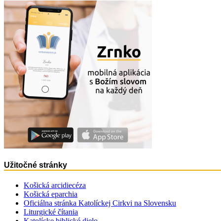
Užitočné stránky
Košická arcidiecéza
Košická eparchia
Oficiálna stránka Katolíckej Cirkvi na Slovensku
Liturgické čítania
Katolícke biblické dielo