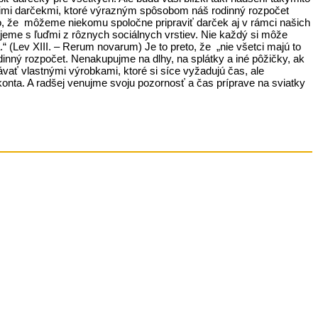
cimi darčekmi, ktoré výrazným spôsobom náš rodinný rozpočet
ho, že môžeme niekomu spoločne pripraviť darček aj v rámci našich
Žijeme s ľuďmi z rôznych sociálnych vrstiev. Nie každý si môže
 (Lev XIII. – Rerum novarum) Je to preto, že „nie všetci majú to
dinný rozpočet. Nenakupujme na dlhy, na splátky a iné pôžičky, ak
ať vlastnými výrobkami, ktoré si síce vyžadujú čas, ale
nta. A radšej venujme svoju pozornosť a čas príprave na sviatky