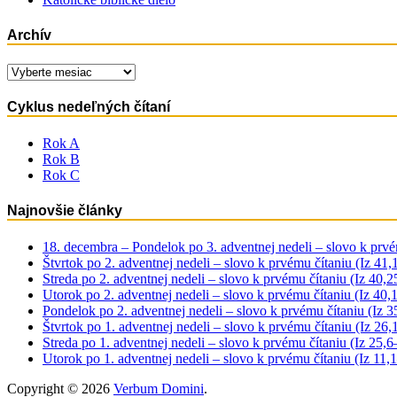
Archív
Archív
Cyklus nedeľných čítaní
Rok A
Rok B
Rok C
Najnovšie články
18. decembra – Pondelok po 3. adventnej nedeli – slovo k prvé
Štvrtok po 2. adventnej nedeli – slovo k prvému čítaniu (Iz 41
Streda po 2. adventnej nedeli – slovo k prvému čítaniu (Iz 40,
Utorok po 2. adventnej nedeli – slovo k prvému čítaniu (Iz 40,
Pondelok po 2. adventnej nedeli – slovo k prvému čítaniu (Iz 3
Štvrtok po 1. adventnej nedeli – slovo k prvému čítaniu (Iz 26,
Streda po 1. adventnej nedeli – slovo k prvému čítaniu (Iz 25,
Utorok po 1. adventnej nedeli – slovo k prvému čítaniu (Iz 11,
Copyright © 2026
Verbum Domini
.