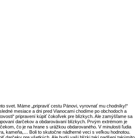
to svet. Máme „pripraviť cestu Pánovi, vyrovnať mu chodníky!“
osledné mesiace a dni pred Vianocami chodíme po obchodoch a
ovosti“ pripravení kúpiť čokoľvek pre blízkych. Ale zamýšľame sa
upovaní darčekov a obdarovávaní blízkych. Prvým extrémom je
čekom, čo je na hrane s urážkou obdarovaného. V minulosti ľudia
era, kameňa,… Boli to skutočne nádherné veci s veľkou hodnotou.
 darčeky pre všetkých. Ale budú vaši blízki takí nadšení takýmito