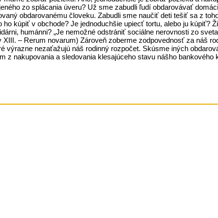
ojeného zo splácania úveru? Už sme zabudli ľudí obdarovávať domá
enovaný obdarovanému človeku. Zabudli sme naučiť deti tešiť sa z to
 ho kúpiť v obchode? Je jednoduchšie upiecť tortu, alebo ju kúpiť? 
dárni, humánni? „Je nemožné odstrániť sociálne nerovnosti zo sveta.“
 (Lev XIII. – Rerum novarum) Zároveň zoberme zodpovednosť za náš ro
ré výrazne nezaťažujú náš rodinný rozpočet. Skúsme iných obdarováv
om z nakupovania a sledovania klesajúceho stavu nášho bankového ko