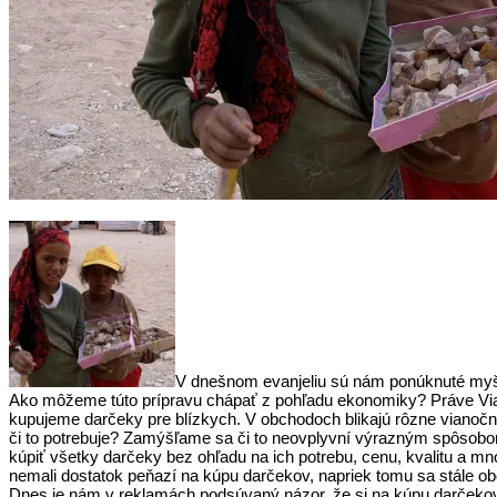
V dnešnom evanjeliu sú nám ponúknuté myšli
Ako môžeme túto prípravu chápať z pohľadu ekonomiky? Práve Via
kupujeme darčeky pre blízkych. V obchodoch blikajú rôzne vianočné
či to potrebuje? Zamýšľame sa či to neovplyvní výrazným spôsob
kúpiť všetky darčeky bez ohľadu na ich potrebu, cenu, kvalitu a 
nemali dostatok peňazí na kúpu darčekov, napriek tomu sa stále ob
Dnes je nám v reklamách podsúvaný názor, že si na kúpu darčekov 