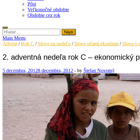
Pôst
Veľkonočné obdobie
Obdobie cez rok
Hľadať:
Main Menu
Advent
/
Rok C
/
Slovo na nedeľu
/
Slovo očami ekonóma
/
Slovo v r
2. adventná nedeľa rok C – ekonomický 
5 decembra, 2012
8 decembra, 2012
-
by
Štefan Novotný