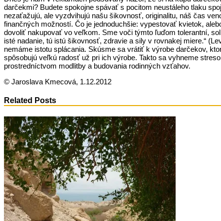
darčekmi? Budete spokojne spávať s pocitom neustáleho tlaku sp
nezaťažujú, ale vyzdvihujú našu šikovnosť, originalitu, náš čas v
finančných možností. Čo je jednoduchšie: vypestovať kvietok, alebo
dovoliť nakupovať vo veľkom. Sme voči týmto ľuďom tolerantní, soli
isté nadanie, tú istú šikovnosť, zdravie a sily v rovnakej miere.“
nemáme istotu splácania. Skúsme sa vrátiť k výrobe darčekov, kto
spôsobujú veľkú radosť už pri ich výrobe. Takto sa vyhneme stres
prostredníctvom modlitby a budovania rodinných vzťahov.
© Jaroslava Kmecová, 1.12.2012
Related Posts