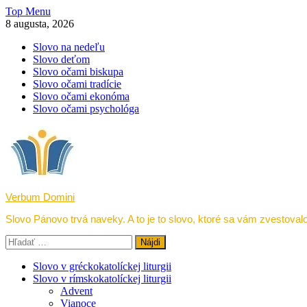
Skip
Top Menu
to
8 augusta, 2026
content
Slovo na nedeľu
Slovo deťom
Slovo očami biskupa
Slovo očami tradície
Slovo očami ekonóma
Slovo očami psychológa
Verbum Domini
Slovo Pánovo trvá naveky. A to je to slovo, ktoré sa vám zvestovalo
Hľadať:
Slovo v gréckokatolíckej liturgii
Slovo v rímskokatolíckej liturgii
Advent
Vianoce