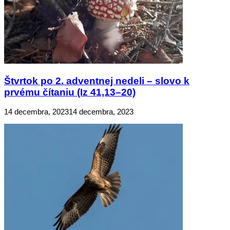
Štvrtok po 2. adventnej nedeli – slovo k
prvému čítaniu (Iz 41,13–20)
14 decembra, 2023
14 decembra, 2023