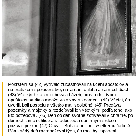
Pokrstení sa (42) vytrvalo zúčastňovali na učení apoštolov a
na bratskom spoločenstve, na lámaní chleba a na modlitbách.
(43) Všetkých sa zmocňovala bázeň; prostredníctvom
apoštolov sa dialo množstvo divov a znamení. (44) Všetci, čo
uverili, boli pospolu a všetko mali spoločné. (45) Predávali
pozemky a majetky a rozdeľovali ich všetkým, podľa toho, ako
kto potreboval. (46) Deň čo deň svorne zotrvávali v chráme, po
domoch lámali chlieb a s radosťou a úprimným srdcom
požívali pokrm. (47) Chválili Boha a boli milí všetkému ľudu. A
Pán každý deň rozmnožoval tých, čo mali byť spasení.