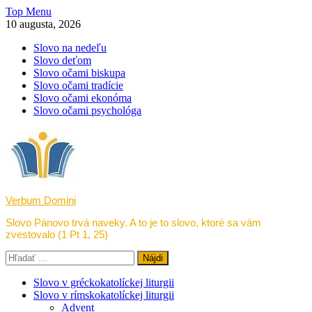
Skip
Top Menu
to
10 augusta, 2026
content
Slovo na nedeľu
Slovo deťom
Slovo očami biskupa
Slovo očami tradície
Slovo očami ekonóma
Slovo očami psychológa
Verbum Domini
Slovo Pánovo trvá naveky. A to je to slovo, ktoré sa vám
zvestovalo (1 Pt 1, 25)
Hľadať:
Slovo v gréckokatolíckej liturgii
Slovo v rímskokatolíckej liturgii
Advent