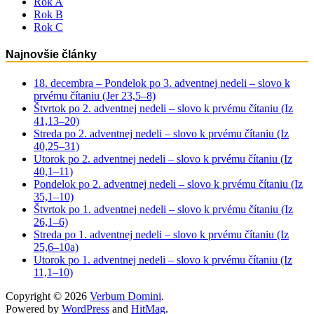
Rok A
Rok B
Rok C
Najnovšie články
18. decembra – Pondelok po 3. adventnej nedeli – slovo k
prvému čítaniu (Jer 23,5–8)
Štvrtok po 2. adventnej nedeli – slovo k prvému čítaniu (Iz
41,13–20)
Streda po 2. adventnej nedeli – slovo k prvému čítaniu (Iz
40,25–31)
Utorok po 2. adventnej nedeli – slovo k prvému čítaniu (Iz
40,1–11)
Pondelok po 2. adventnej nedeli – slovo k prvému čítaniu (Iz
35,1–10)
Štvrtok po 1. adventnej nedeli – slovo k prvému čítaniu (Iz
26,1–6)
Streda po 1. adventnej nedeli – slovo k prvému čítaniu (Iz
25,6–10a)
Utorok po 1. adventnej nedeli – slovo k prvému čítaniu (Iz
11,1–10)
Copyright © 2026
Verbum Domini
.
Powered by
WordPress
and
HitMag
.