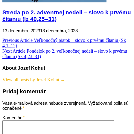
Streda po 2. adventnej nedeli – slovo k prvému
čítaniu (Iz 40,25–31)
13 decembra, 2023
13 decembra, 2023
Navigácia
Previous Article
Veľkonočný piatok – slovo k prvému čítaniu (Sk
4,1–12)
v
Next Article
Pondelok po 2. veľkonočnej nedeli – slovo k prvému
článku
čítaniu (Sk 4,23–31)
About Jozef Kohut
View all posts by Jozef Kohut →
Pridaj komentár
Vaša e-mailová adresa nebude zverejnená.
Vyžadované polia sú
označené
*
Komentár
*