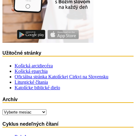
Užitočné stránky
Košická arcidiecéza
Košická eparchia
Oficiálna stránka Katolíckej Cirkvi na Slovensku
Liturgické čítania
Katolícke biblické dielo
Archív
Archív
Cyklus nedeľných čítaní