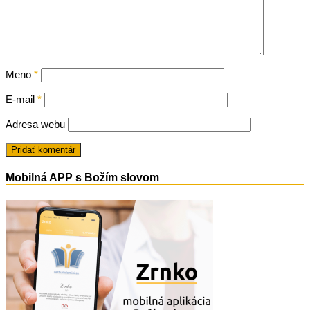
Meno
*
E-mail
*
Adresa webu
Mobilná APP s Božím slovom