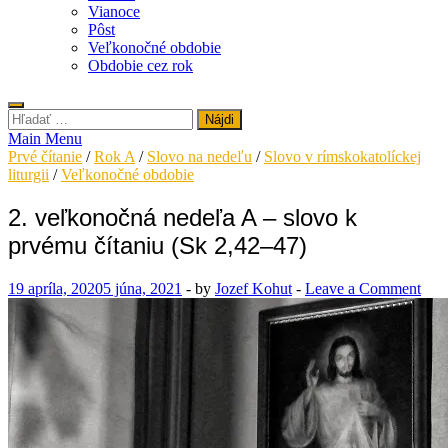
Vianoce
Pôst
Veľkonočné obdobie
Obdobie cez rok
Hľadať:
Main Menu
Prvé čítanie
/
Rok A
/
Slovo na nedeľu
/
Slovo v rímskokatolíckej
liturgii
/
Veľkonočné obdobie
2. veľkonočná nedeľa A – slovo k
prvému čítaniu (Sk 2,42–47)
19 apríla, 2020
5 júna, 2021
-
by
Jozef Kohut
-
Leave a Comment