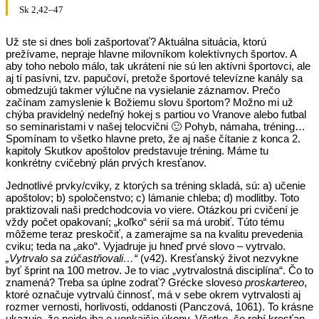
Sk 2,42–47
Už ste si dnes boli zašportovať? Aktuálna situácia, ktorú
prežívame, nepraje hlavne milovníkom kolektívnych športov. A
aby toho nebolo málo, tak ukrátení nie sú len aktívni športovci, ale
aj tí pasívni, tzv. papučoví, pretože športové televízne kanály sa
obmedzujú takmer výlučne na vysielanie záznamov. Prečo
začínam zamyslenie k Božiemu slovu športom? Možno mi už
chýba pravidelný nedeľný hokej s partiou vo Vranove alebo futbal
so seminaristami v našej telocvični 🙂 Pohyb, námaha, tréning…
Spomínam to všetko hlavne preto, že aj naše čítanie z konca 2.
kapitoly Skutkov apoštolov predstavuje tréning. Máme tu
konkrétny cvičebný plán prvých kresťanov.
Jednotlivé prvky/cviky, z ktorých sa tréning skladá, sú: a) učenie
apoštolov; b) spoločenstvo; c) lámanie chleba; d) modlitby. Toto
praktizovali naši predchodcovia vo viere. Otázkou pri cvičení je
vždy počet opakovaní; „koľko“ sérií sa má urobiť. Túto tému
môžeme teraz preskočiť, a zamerajme sa na kvalitu prevedenia
cviku; teda na „ako“. Vyjadruje ju hneď prvé slovo – vytrvalo.
„Vytrvalo sa zúčastňovali…“
(v42). Kresťanský život nezvykne
byť šprint na 100 metrov. Je to viac „vytrvalostná disciplína“. Čo to
znamená? Treba sa úplne zodrať? Grécke sloveso
proskartereo
,
ktoré označuje vytrvalú činnosť, má v sebe okrem vytrvalosti aj
rozmer vernosti, horlivosti, oddanosti (Panczová, 1061). To krásne
ukazuje, že nejde iba o vonkajšie úkony. Všetko, čo robí kresťan