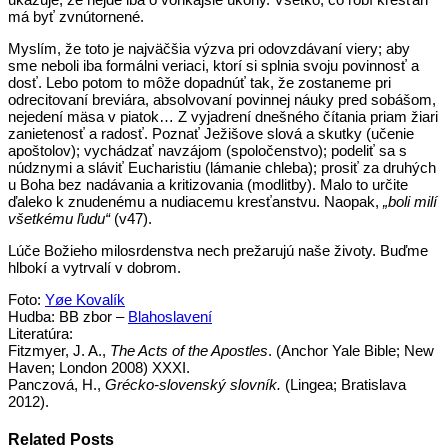
má byť zvnútornené.
Myslím, že toto je najväčšia výzva pri odovzdávaní viery; aby
sme neboli iba formálni veriaci, ktorí si splnia svoju povinnosť a
dosť. Lebo potom to môže dopadnúť tak, že zostaneme pri
odrecitovaní breviára, absolvovaní povinnej náuky pred sobášom,
nejedení mäsa v piatok… Z vyjadrení dnešného čítania priam žiari
zanietenosť a radosť. Poznať Ježišove slová a skutky (učenie
apoštolov); vychádzať navzájom (spoločenstvo); podeliť sa s
núdznymi a sláviť Eucharistiu (lámanie chleba); prosiť za druhých
u Boha bez nadávania a kritizovania (modlitby). Malo to určite
ďaleko k znudenému a nudiacemu kresťanstvu. Naopak,
„boli milí
všetkému ľudu“
(v47).
Lúče Božieho milosrdenstva nech prežarujú naše životy. Buďme
hlbokí a vytrvalí v dobrom.
Foto:
Yøe Kovalík
Hudba: BB zbor –
Blahoslavení
Literatúra:
Fitzmyer, J. A.,
The Acts of the Apostles
. (Anchor Yale Bible; New
Haven; London 2008) XXXI.
Panczová, H.,
Grécko-slovenský slovník.
(Lingea; Bratislava
2012).
Related Posts