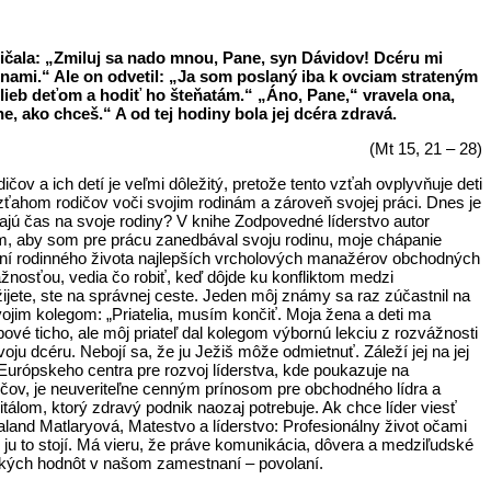
kričala: „Zmiluj sa nado mnou, Pane, syn Dávidov! Dcéru mi
za nami.“ Ale on odvetil: „Ja som poslaný iba k ovciam strateným
hlieb deťom a hodiť ho šteňatám.“ „Áno, Pane,“ vravela ona,
ne, ako chceš.“ A od tej hodiny bola jej dcéra zdravá.
(Mt 15, 21 – 28)
čov a ich detí je veľmi dôležitý, pretože tento vzťah ovplyvňuje deti
ahom rodičov voči svojim rodinám a zároveň svojej práci. Dnes je
ajú čas na svoje rodiny? V knihe Zodpovedné líderstvo autor
tím, aby som pre prácu zanedbával svoju rodinu, moje chápanie
maní rodinného života najlepších vrcholových manažérov obchodných
žnosťou, vedia čo robiť, keď dôjde ku konfliktom medzi
ijete, ste na správnej ceste. Jeden môj známy sa raz zúčastnil na
ojim kolegom: „Priatelia, musím končiť. Moja žena a deti ma
vé ticho, ale môj priateľ dal kolegom výbornú lekciu z rozvážnosti
ju dcéru. Nebojí sa, že ju Ježiš môže odmietnuť. Záleží jej na jej
 Európskeho centra pre rozvoj líderstva, kde poukazuje na
dičov, je neuveriteľne cenným prínosom pre obchodného lídra a
lom, ktorý zdravý podnik naozaj potrebuje. Ak chce líder viesť
land Matlaryová, Matestvo a líderstvo: Profesionálny život očami
o ju to stojí. Má vieru, že práve komunikácia, dôvera a medziľudské
ských hodnôt v našom zamestnaní – povolaní.