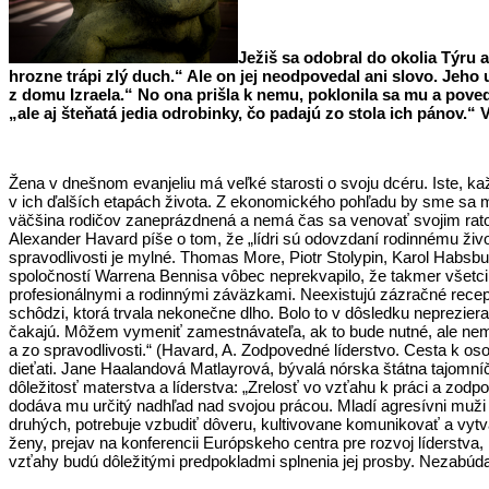
Ježiš sa odobral do okolia Týru 
hrozne trápi zlý duch.“ Ale on jej neodpovedal ani slovo. Jeho u
z domu Izraela.“ No ona prišla k nemu, poklonila sa mu a pove
„ale aj šteňatá jedia odrobinky, čo padajú zo stola ich pánov.“ V
Žena v dnešnom evanjeliu má veľké starosti o svoju dcéru. Iste, každ
v ich ďalších etapách života. Z ekonomického pohľadu by sme sa 
väčšina rodičov zaneprázdnená a nemá čas sa venovať svojim ratole
Alexander Havard píše o tom, že „lídri sú odovzdaní rodinnému živ
spravodlivosti je mylné. Thomas More, Piotr Stolypin, Karol Habsb
spoločností Warrena Bennisa vôbec neprekvapilo, že takmer všetci 
profesionálnymi a rodinnými záväzkami. Neexistujú zázračné recepty
schôdzi, ktorá trvala nekonečne dlho. Bolo to v dôsledku neprezie
čakajú. Môžem vymeniť zamestnávateľa, ak to bude nutné, ale nemôž
a zo spravodlivosti.“ (Havard, A. Zodpovedné líderstvo. Cesta k oso
dieťati. Jane Haalandová Matlayrová, bývalá nórska štátna tajomníč
dôležitosť materstva a líderstva: „Zrelosť vo vzťahu k práci a zod
dodáva mu určitý nadhľad nad svojou prácou. Mladí agresívni muži 
druhých, potrebuje vzbudiť dôveru, kultivovane komunikovať a vytv
ženy, prejav na konferencii Európskeho centra pre rozvoj líderstva,
vzťahy budú dôležitými predpokladmi splnenia jej prosby. Nezabú