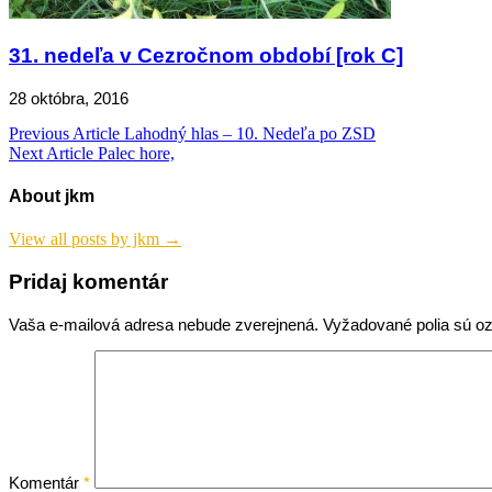
31. nedeľa v Cezročnom období [rok C]
28 októbra, 2016
Navigácia
Previous Article
Lahodný hlas – 10. Nedeľa po ZSD
Next Article
Palec hore,
v
článku
About jkm
View all posts by jkm →
Pridaj komentár
Vaša e-mailová adresa nebude zverejnená.
Vyžadované polia sú 
Komentár
*