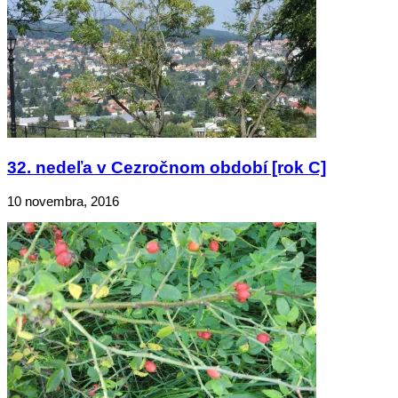
32. nedeľa v Cezročnom období [rok C]
10 novembra, 2016