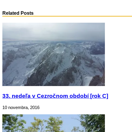
Related Posts
33. nedeľa v Cezročnom období [rok C]
10 novembra, 2016