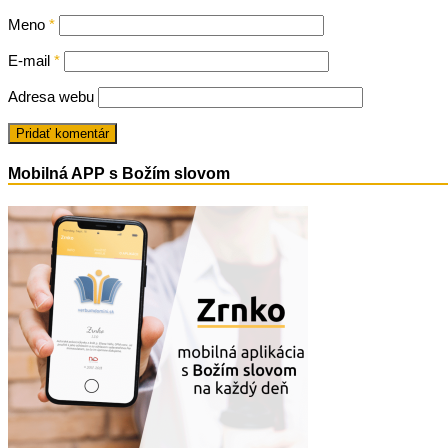
Meno
*
E-mail
*
Adresa webu
Mobilná APP s Božím slovom