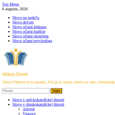
Skip
Top Menu
to
6 augusta, 2026
content
Slovo na nedeľu
Slovo deťom
Slovo očami biskupa
Slovo očami tradície
Slovo očami ekonóma
Slovo očami psychológa
Verbum Domini
Slovo Pánovo trvá naveky. A to je to slovo, ktoré sa vám zvestovalo
Hľadať:
Slovo v gréckokatolíckej liturgii
Slovo v rímskokatolíckej liturgii
Advent
Vianoce