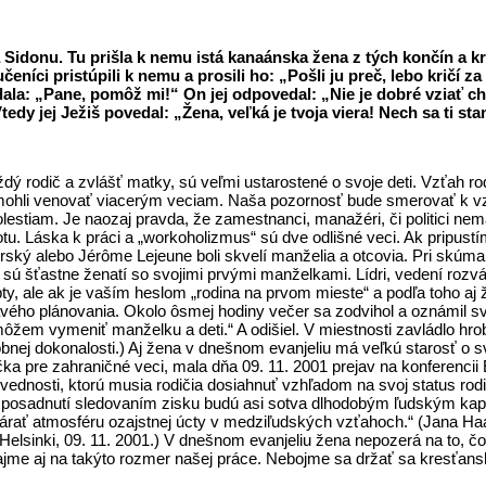
a Sidonu. Tu prišla k nemu istá kanaánska žena z tých končín a 
čeníci pristúpili k nemu a prosili ho: „Pošli ju preč, lebo kričí 
dala: „Pane, pomôž mi!“ On jej odpovedal: „Nie je dobré vziať c
tedy jej Ježiš povedal: „Žena, veľká je tvoja viera! Nech sa ti sta
ý rodič a zvlášť matky, sú veľmi ustarostené o svoje deti. Vzťah rodi
mohli venovať viacerým veciam. Naša pozornosť bude smerovať k vzť
stiam. Je naozaj pravda, že zamestnanci, manažéri, či politici nem
otu. Láska k práci a „workoholizmus“ sú dve odlišné veci. Ak pripus
urský alebo Jérôme Lejeune boli skvelí manželia a otcovia. Pri skú
sú šťastne ženatí so svojimi prvými manželkami. Lídri, vedení rozvá
, ale ak je vaším heslom „rodina na prvom mieste“ a podľa toho aj ž
ravého plánovania. Okolo ôsmej hodiny večer sa zodvihol a oznámil sv
em vymeniť manželku a deti.“ A odišiel. V miestnosti zavládlo hrobo
bnej dokonalosti.) Aj žena v dnešnom evanjeliu má veľkú starosť o svo
ka pre zahraničné veci, mala dňa 09. 11. 2001 prejav na konferencii
povednosti, ktorú musia rodičia dosiahnuť vzhľadom na svoj status ro
posadnutí sledovaním zisku budú asi sotva dlhodobým ľudským kapitá
árať atmosféru ozajstnej úcty v medziľudských vzťahoch.“ (Jana Haa
 Helsinki, 09. 11. 2001.) V dnešnom evanjeliu žena nepozerá na to, č
dajme aj na takýto rozmer našej práce. Nebojme sa držať sa kresťan