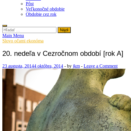
Pôst
Veľkonočné obdobie
Obdobie cez rok
Hľadať:
Main Menu
Slovo očami ekonóma
20. nedeľa v Cezročnom období [rok A]
23 augusta, 2014
4 októbra, 2014
-
by
jkm
-
Leave a Comment