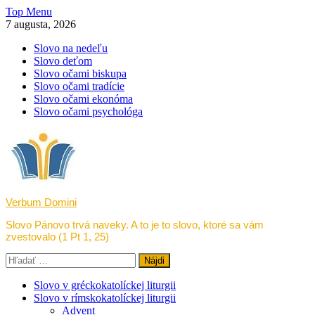
Skip
Top Menu
to
7 augusta, 2026
content
Slovo na nedeľu
Slovo deťom
Slovo očami biskupa
Slovo očami tradície
Slovo očami ekonóma
Slovo očami psychológa
Verbum Domini
Slovo Pánovo trvá naveky. A to je to slovo, ktoré sa vám
zvestovalo (1 Pt 1, 25)
Hľadať:
Slovo v gréckokatolíckej liturgii
Slovo v rímskokatolíckej liturgii
Advent