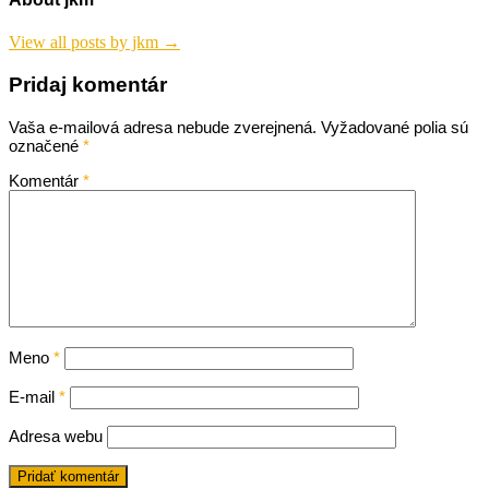
View all posts by jkm →
Pridaj komentár
Vaša e-mailová adresa nebude zverejnená.
Vyžadované polia sú
označené
*
Komentár
*
Meno
*
E-mail
*
Adresa webu