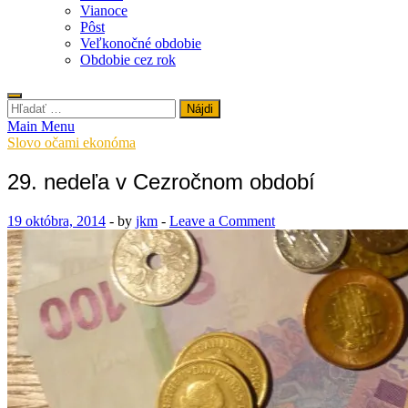
Vianoce
Pôst
Veľkonočné obdobie
Obdobie cez rok
Hľadať:
Main Menu
Slovo očami ekonóma
29. nedeľa v Cezročnom období
19 októbra, 2014
-
by
jkm
-
Leave a Comment