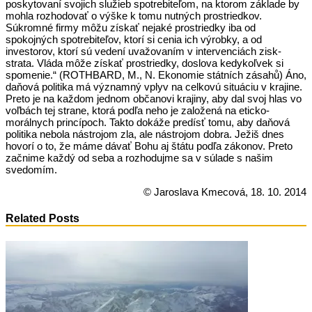
poskytovaní svojich služieb spotrebiteľom, na ktorom základe by
mohla rozhodovať o výške k tomu nutných prostriedkov.
Súkromné firmy môžu získať nejaké prostriedky iba od
spokojných spotrebiteľov, ktorí si cenia ich výrobky, a od
investorov, ktorí sú vedení uvažovaním v intervenciách zisk-
strata. Vláda môže získať prostriedky, doslova kedykoľvek si
spomenie.“ (ROTHBARD, M., N. Ekonomie státních zásahů) Áno,
daňová politika má významný vplyv na celkovú situáciu v krajine.
Preto je na každom jednom občanovi krajiny, aby dal svoj hlas vo
voľbách tej strane, ktorá podľa neho je založená na eticko-
morálnych princípoch. Takto dokáže predísť tomu, aby daňová
politika nebola nástrojom zla, ale nástrojom dobra. Ježiš dnes
hovorí o to, že máme dávať Bohu aj štátu podľa zákonov. Preto
začnime každý od seba a rozhodujme sa v súlade s našim
svedomím.
© Jaroslava Kmecová, 18. 10. 2014
Related Posts