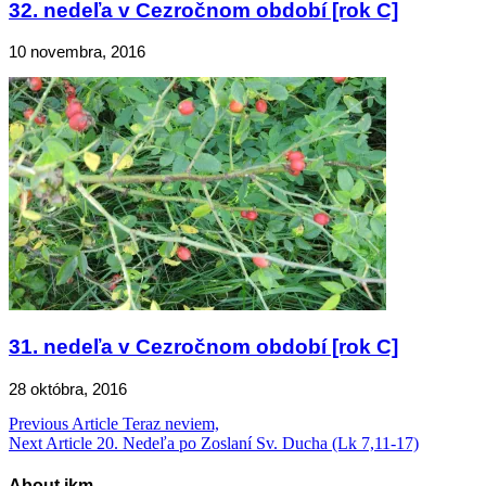
32. nedeľa v Cezročnom období [rok C]
10 novembra, 2016
31. nedeľa v Cezročnom období [rok C]
28 októbra, 2016
Navigácia
Previous Article
Teraz neviem,
Next Article
20. Nedeľa po Zoslaní Sv. Ducha (Lk 7,11-17)
v
článku
About jkm