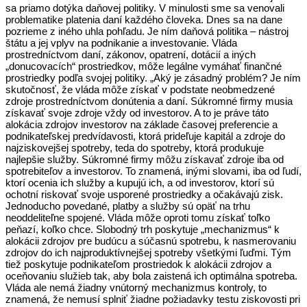
sa priamo dotýka daňovej politiky. V minulosti sme sa venovali
problematike platenia daní každého človeka. Dnes sa na dane
pozrieme z iného uhla pohľadu. Je ním daňová politika – nástroj
štátu a jej vplyv na podnikanie a investovanie. Vláda
prostredníctvom daní, zákonov, opatrení, dotácií a iných
„donucovacích“ prostriedkov, môže legálne vymáhať finančné
prostriedky podľa svojej politiky. „Aký je zásadný problém? Je ním
skutočnosť, že vláda môže získať v podstate neobmedzené
zdroje prostredníctvom donútenia a daní. Súkromné firmy musia
získavať svoje zdroje vždy od investorov. A to je práve táto
alokácia zdrojov investorov na základe časovej preferencie a
podnikateľskej predvídavosti, ktorá prideľuje kapitál a zdroje do
najziskovejšej spotreby, teda do spotreby, ktorá produkuje
najlepšie služby. Súkromné firmy môžu získavať zdroje iba od
spotrebiteľov a investorov. To znamená, inými slovami, iba od ľudí,
ktorí ocenia ich služby a kupujú ich, a od investorov, ktorí sú
ochotní riskovať svoje usporené prostriedky a očakávajú zisk.
Jednoducho povedané, platby a služby sú opäť na trhu
neoddeliteľne spojené. Vláda môže oproti tomu získať toľko
peňazí, koľko chce. Slobodný trh poskytuje „mechanizmus“ k
alokácii zdrojov pre budúcu a súčasnú spotrebu, k nasmerovaniu
zdrojov do ich najproduktívnejšej spotreby všetkými ľuďmi. Tým
tiež poskytuje podnikateľom prostriedok k alokácii zdrojov a
oceňovaniu služieb tak, aby bola zaistená ich optimálna spotreba.
Vláda ale nemá žiadny vnútorný mechanizmus kontroly, to
znamená, že nemusí splniť žiadne požiadavky testu ziskovosti pri