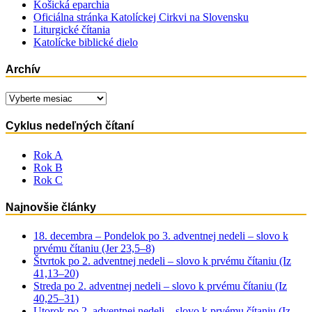
Košická eparchia
Oficiálna stránka Katolíckej Cirkvi na Slovensku
Liturgické čítania
Katolícke biblické dielo
Archív
Archív
Cyklus nedeľných čítaní
Rok A
Rok B
Rok C
Najnovšie články
18. decembra – Pondelok po 3. adventnej nedeli – slovo k
prvému čítaniu (Jer 23,5–8)
Štvrtok po 2. adventnej nedeli – slovo k prvému čítaniu (Iz
41,13–20)
Streda po 2. adventnej nedeli – slovo k prvému čítaniu (Iz
40,25–31)
Utorok po 2. adventnej nedeli – slovo k prvému čítaniu (Iz