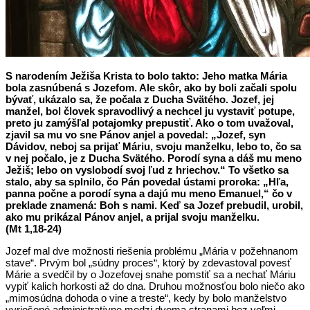
S narodením Ježiša Krista to bolo takto: Jeho matka Mária
bola zasnúbená s Jozefom. Ale skôr, ako by boli začali spolu
bývať, ukázalo sa, že počala z Ducha Svätého. Jozef, jej
manžel, bol človek spravodlivý a nechcel ju vystaviť potupe,
preto ju zamýšľal potajomky prepustiť. Ako o tom uvažoval,
zjavil sa mu vo sne Pánov anjel a povedal: „Jozef, syn
Dávidov, neboj sa prijať Máriu, svoju manželku, lebo to, čo sa
v nej počalo, je z Ducha Svätého. Porodí syna a dáš mu meno
Ježiš; lebo on vyslobodí svoj ľud z hriechov.“ To všetko sa
stalo, aby sa splnilo, čo Pán povedal ústami proroka: „Hľa,
panna počne a porodí syna a dajú mu meno Emanuel,“ čo v
preklade znamená: Boh s nami. Keď sa Jozef prebudil, urobil,
ako mu prikázal Pánov anjel, a prijal svoju manželku.
(Mt 1,18-24)
Jozef mal dve možnosti riešenia problému „Mária v požehnanom
stave“. Prvým bol „súdny proces“, ktorý by zdevastoval povesť
Márie a svedčil by o Jozefovej snahe pomstiť sa a nechať Máriu
vypiť kalich horkosti až do dna. Druhou možnosťou bolo niečo ako
„mimosúdna dohoda o vine a treste“, kedy by bolo manželstvo
vyriešené administratívne medzi dvoma stranami bez veľmi