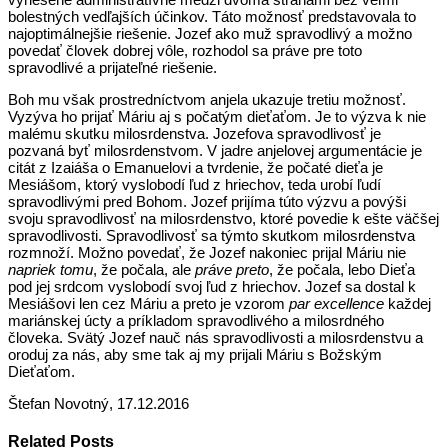
bolestných vedľajších účinkov. Táto možnosť predstavovala to
najoptimálnejšie riešenie. Jozef ako muž spravodlivý a možno
povedať človek dobrej vôle, rozhodol sa práve pre toto
spravodlivé a prijateľné riešenie.
Boh mu však prostredníctvom anjela ukazuje tretiu možnosť.
Vyzýva ho prijať Máriu aj s počatým dieťaťom. Je to výzva k nie
malému skutku milosrdenstva. Jozefova spravodlivosť je
pozvaná byť milosrdenstvom. V jadre anjelovej argumentácie je
citát z Izaiáša o Emanuelovi a tvrdenie, že počaté dieťa je
Mesiášom, ktorý vyslobodí ľud z hriechov, teda urobí ľudí
spravodlivými pred Bohom. Jozef prijíma túto výzvu a povýši
svoju spravodlivosť na milosrdenstvo, ktoré povedie k ešte väčšej
spravodlivosti. Spravodlivosť sa týmto skutkom milosrdenstva
rozmnoží. Možno povedať, že Jozef nakoniec prijal Máriu nie
napriek tomu
, že počala, ale
práve preto
, že počala, lebo Dieťa
pod jej srdcom vyslobodí svoj ľud z hriechov. Jozef sa dostal k
Mesiášovi len cez Máriu a preto je vzorom
par excellence
každej
mariánskej úcty a príkladom spravodlivého a milosrdného
človeka. Svätý Jozef nauč nás spravodlivosti a milosrdenstvu a
oroduj za nás, aby sme tak aj my prijali Máriu s Božským
Dieťaťom.
Štefan Novotný, 17.12.2016
Related Posts