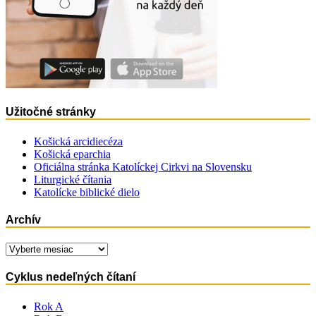
Užitočné stránky
Košická arcidiecéza
Košická eparchia
Oficiálna stránka Katolíckej Cirkvi na Slovensku
Liturgické čítania
Katolícke biblické dielo
Archív
Archív
Cyklus nedeľných čítaní
Rok A