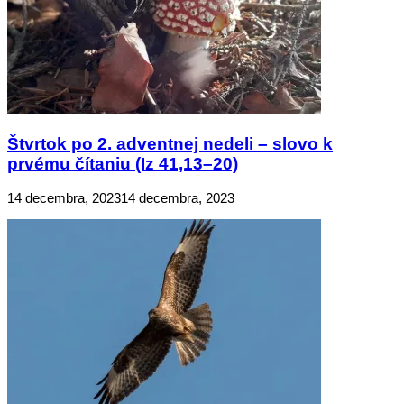
Štvrtok po 2. adventnej nedeli – slovo k
prvému čítaniu (Iz 41,13–20)
14 decembra, 2023
14 decembra, 2023