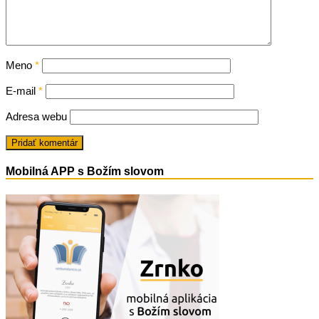
Meno
*
E-mail
*
Adresa webu
Mobilná APP s Božím slovom