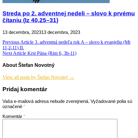
Streda po 2. adventnej nedeli – slovo k prvému
čítaniu (Iz 40,25–31)
13 decembra, 2023
13 decembra, 2023
Navigácia
Previous Article
3. adventná nedeľa rok A – slovo k evanjeliu (Mt
11,2-11) II.
v
Next Article
Krst Pána (Rim 6, 3b-11)
článku
About Štefan Novotný
View all posts by Štefan Novotný →
Pridaj komentár
Vaša e-mailová adresa nebude zverejnená.
Vyžadované polia sú
označené
*
Komentár
*