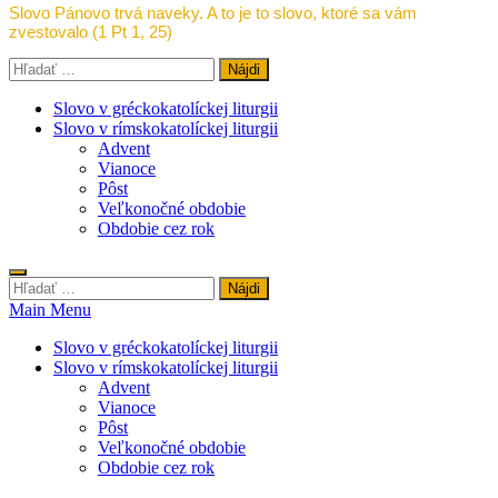
Slovo Pánovo trvá naveky. A to je to slovo, ktoré sa vám
zvestovalo (1 Pt 1, 25)
Hľadať:
Slovo v gréckokatolíckej liturgii
Slovo v rímskokatolíckej liturgii
Advent
Vianoce
Pôst
Veľkonočné obdobie
Obdobie cez rok
Hľadať:
Main Menu
Slovo v gréckokatolíckej liturgii
Slovo v rímskokatolíckej liturgii
Advent
Vianoce
Pôst
Veľkonočné obdobie
Obdobie cez rok