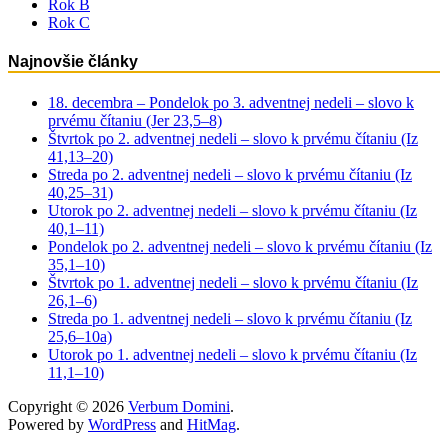
Rok B
Rok C
Najnovšie články
18. decembra – Pondelok po 3. adventnej nedeli – slovo k
prvému čítaniu (Jer 23,5–8)
Štvrtok po 2. adventnej nedeli – slovo k prvému čítaniu (Iz
41,13–20)
Streda po 2. adventnej nedeli – slovo k prvému čítaniu (Iz
40,25–31)
Utorok po 2. adventnej nedeli – slovo k prvému čítaniu (Iz
40,1–11)
Pondelok po 2. adventnej nedeli – slovo k prvému čítaniu (Iz
35,1–10)
Štvrtok po 1. adventnej nedeli – slovo k prvému čítaniu (Iz
26,1–6)
Streda po 1. adventnej nedeli – slovo k prvému čítaniu (Iz
25,6–10a)
Utorok po 1. adventnej nedeli – slovo k prvému čítaniu (Iz
11,1–10)
Copyright © 2026
Verbum Domini
.
Powered by
WordPress
and
HitMag
.