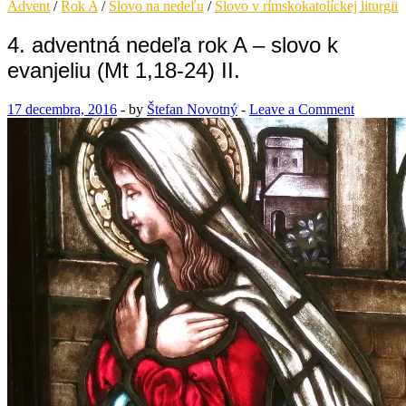
Advent
/
Rok A
/
Slovo na nedeľu
/
Slovo v rímskokatolíckej liturgii
4. adventná nedeľa rok A – slovo k
evanjeliu (Mt 1,18-24) II.
17 decembra, 2016
-
by
Štefan Novotný
-
Leave a Comment