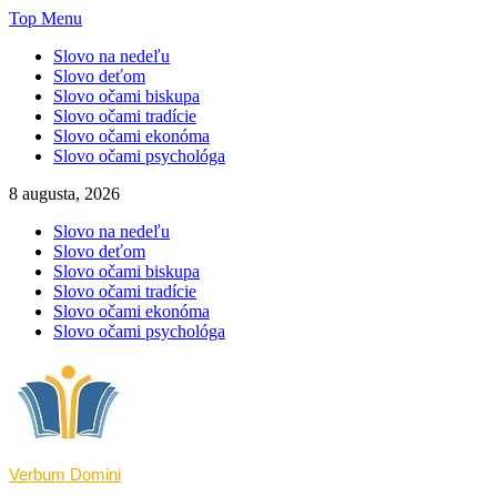
Skip
Top Menu
to
Slovo na nedeľu
content
Slovo deťom
Slovo očami biskupa
Slovo očami tradície
Slovo očami ekonóma
Slovo očami psychológa
8 augusta, 2026
Slovo na nedeľu
Slovo deťom
Slovo očami biskupa
Slovo očami tradície
Slovo očami ekonóma
Slovo očami psychológa
Verbum Domini