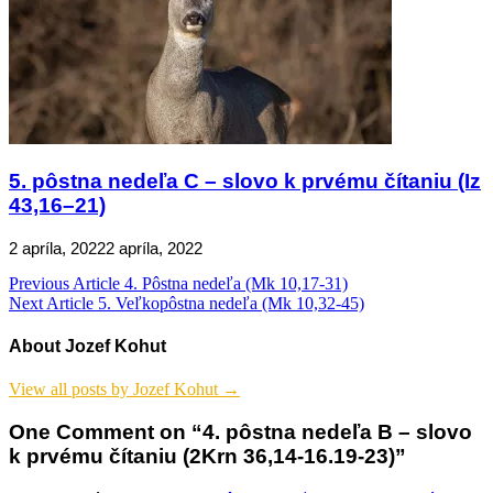
5. pôstna nedeľa C – slovo k prvému čítaniu (Iz
43,16–21)
2 apríla, 2022
2 apríla, 2022
Navigácia
Previous Article
4. Pôstna nedeľa (Mk 10,17-31)
Next Article
5. Veľkopôstna nedeľa (Mk 10,32-45)
v
článku
About Jozef Kohut
View all posts by Jozef Kohut →
One Comment on “4. pôstna nedeľa B – slovo
k prvému čítaniu (2Krn 36,14-16.19-23)”