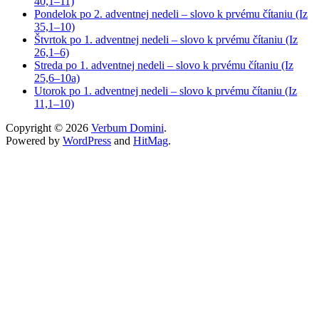
40,1–11)
Pondelok po 2. adventnej nedeli – slovo k prvému čítaniu (Iz
35,1–10)
Štvrtok po 1. adventnej nedeli – slovo k prvému čítaniu (Iz
26,1–6)
Streda po 1. adventnej nedeli – slovo k prvému čítaniu (Iz
25,6–10a)
Utorok po 1. adventnej nedeli – slovo k prvému čítaniu (Iz
11,1–10)
Copyright © 2026
Verbum Domini
.
Powered by
WordPress
and
HitMag
.