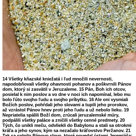
14 Všetky kňazské kniežatá i ľud množili nevernosti,
napodobňovali všetky ohavnosti pohanov a poškvrnili Pánov
dom, ktorý si zasvätil v Jeruzaleme. 15 Pán, Boh ich otcov,
posielal k nim poslov a vo dne v noci ich napomínal, lebo mu
bolo ľúto svojho ľudu a svojho príbytku. 16 Ale oni vysmiali
Božích poslov, pohŕdali jeho slovami a tupili jeho prorokov,
až vzrástol Pánov hnev proti jeho ľudu a už nebolo lieku. 19
Nepriatelia spálili Boží dom, zrúcali jeruzalemské múry,
podpálili všetky paláce a zničili všetky cenné predmety. 20
Tých, čo unikli meču, odvliekli do Babylonu a stali sa otrokmi
kráľa a jeho synov, kým sa nezačalo kráľovstvo Peržanov. 21
Tak sa splnilo Pánovo slovo, ktoré povedal ústami Jeremiáša: