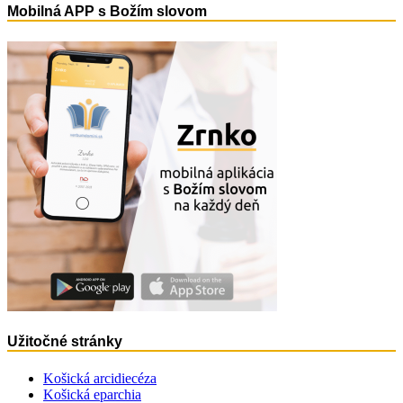
Mobilná APP s Božím slovom
Užitočné stránky
Košická arcidiecéza
Košická eparchia