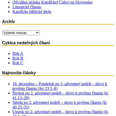
Oficiálna stránka Katolíckej Cirkvi na Slovensku
Liturgické čítania
Katolícke biblické dielo
Archív
Archív
Cyklus nedeľných čítaní
Rok A
Rok B
Rok C
Najnovšie články
18. decembra – Pondelok po 3. adventnej nedeli – slovo k
prvému čítaniu (Jer 23,5–8)
Štvrtok po 2. adventnej nedeli – slovo k prvému čítaniu (Iz
41,13–20)
Streda po 2. adventnej nedeli – slovo k prvému čítaniu (Iz
40,25–31)
Utorok po 2. adventnej nedeli – slovo k prvému čítaniu (Iz