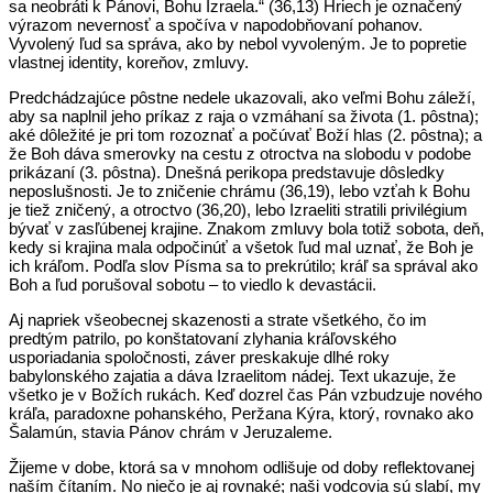
sa neobráti k Pánovi, Bohu Izraela.“ (36,13) Hriech je označený
výrazom nevernosť a spočíva v napodobňovaní pohanov.
Vyvolený ľud sa správa, ako by nebol vyvoleným. Je to popretie
vlastnej identity, koreňov, zmluvy.
Predchádzajúce pôstne nedele ukazovali, ako veľmi Bohu záleží,
aby sa naplnil jeho príkaz z raja o vzmáhaní sa života (1. pôstna);
aké dôležité je pri tom rozoznať a počúvať Boží hlas (2. pôstna); a
že Boh dáva smerovky na cestu z otroctva na slobodu v podobe
prikázaní (3. pôstna). Dnešná perikopa predstavuje dôsledky
neposlušnosti. Je to zničenie chrámu (36,19), lebo vzťah k Bohu
je tiež zničený, a otroctvo (36,20), lebo Izraeliti stratili privilégium
bývať v zasľúbenej krajine. Znakom zmluvy bola totiž sobota, deň,
kedy si krajina mala odpočinúť a všetok ľud mal uznať, že Boh je
ich kráľom. Podľa slov Písma sa to prekrútilo; kráľ sa správal ako
Boh a ľud porušoval sobotu – to viedlo k devastácii.
Aj napriek všeobecnej skazenosti a strate všetkého, čo im
predtým patrilo, po konštatovaní zlyhania kráľovského
usporiadania spoločnosti, záver preskakuje dlhé roky
babylonského zajatia a dáva Izraelitom nádej. Text ukazuje, že
všetko je v Božích rukách. Keď dozrel čas Pán vzbudzuje nového
kráľa, paradoxne pohanského, Peržana Kýra, ktorý, rovnako ako
Šalamún, stavia Pánov chrám v Jeruzaleme.
Žijeme v dobe, ktorá sa v mnohom odlišuje od doby reflektovanej
naším čítaním. No niečo je aj rovnaké; naši vodcovia sú slabí, my