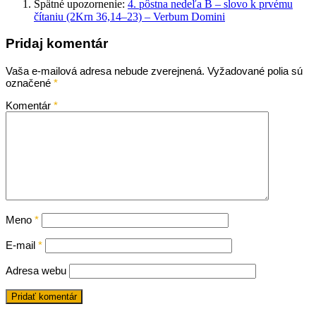
Spätné upozornenie:
4. pôstna nedeľa B – slovo k prvému
čítaniu (2Krn 36,14–23) – Verbum Domini
Pridaj komentár
Vaša e-mailová adresa nebude zverejnená.
Vyžadované polia sú
označené
*
Komentár
*
Meno
*
E-mail
*
Adresa webu