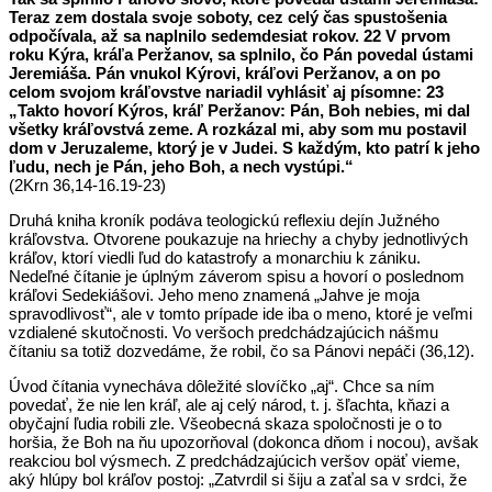
Teraz zem dostala svoje soboty, cez celý čas spustošenia
odpočívala, až sa naplnilo sedemdesiat rokov. 22 V prvom
roku Kýra, kráľa Peržanov, sa splnilo, čo Pán povedal ústami
Jeremiáša. Pán vnukol Kýrovi, kráľovi Peržanov, a on po
celom svojom kráľovstve nariadil vyhlásiť aj písomne: 23
„Takto hovorí Kýros, kráľ Peržanov: Pán, Boh nebies, mi dal
všetky kráľovstvá zeme. A rozkázal mi, aby som mu postavil
dom v Jeruzaleme, ktorý je v Judei. S každým, kto patrí k jeho
ľudu, nech je Pán, jeho Boh, a nech vystúpi.“
(2Krn 36,14-16.19-23)
Druhá kniha kroník podáva teologickú reflexiu dejín Južného
kráľovstva. Otvorene poukazuje na hriechy a chyby jednotlivých
kráľov, ktorí viedli ľud do katastrofy a monarchiu k zániku.
Nedeľné čítanie je úplným záverom spisu a hovorí o poslednom
kráľovi Sedekiášovi. Jeho meno znamená „Jahve je moja
spravodlivosť“, ale v tomto prípade ide iba o meno, ktoré je veľmi
vzdialené skutočnosti. Vo veršoch predchádzajúcich nášmu
čítaniu sa totiž dozvedáme, že robil, čo sa Pánovi nepáči (36,12).
Úvod čítania vynecháva dôležité slovíčko „aj“. Chce sa ním
povedať, že nie len kráľ, ale aj celý národ, t. j. šľachta, kňazi a
obyčajní ľudia robili zle. Všeobecná skaza spoločnosti je o to
horšia, že Boh na ňu upozorňoval (dokonca dňom i nocou), avšak
reakciou bol výsmech. Z predchádzajúcich veršov opäť vieme,
aký hlúpy bol kráľov postoj: „Zatvrdil si šiju a zaťal sa v srdci, že