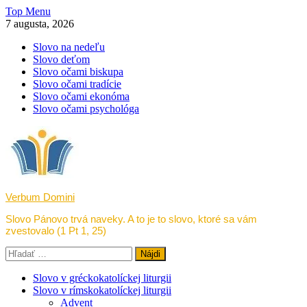
Skip
Top Menu
to
7 augusta, 2026
content
Slovo na nedeľu
Slovo deťom
Slovo očami biskupa
Slovo očami tradície
Slovo očami ekonóma
Slovo očami psychológa
Verbum Domini
Slovo Pánovo trvá naveky. A to je to slovo, ktoré sa vám
zvestovalo (1 Pt 1, 25)
Hľadať:
Slovo v gréckokatolíckej liturgii
Slovo v rímskokatolíckej liturgii
Advent