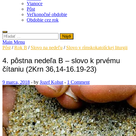
Vianoce
Pôst
Veľkonočné obdobie
Obdobie cez rok
Hľadať:
Main Menu
Pôst
/
Rok B
/
Slovo na nedeľu
/
Slovo v rímskokatolíckej liturgii
4. pôstna nedeľa B – slovo k prvému
čítaniu (2Krn 36,14-16.19-23)
9 marca, 2018
-
by
Jozef Kohut
-
1 Comment