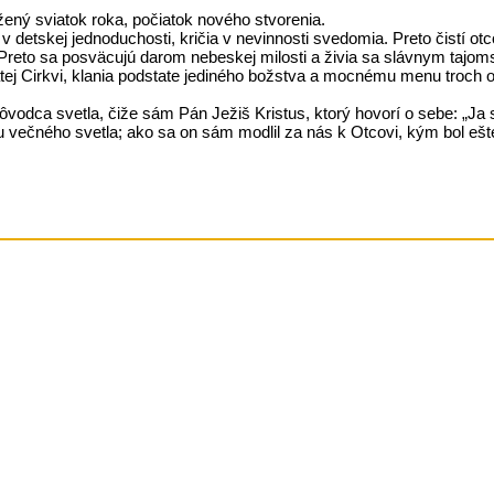
úžený sviatok roka, počiatok nového stvorenia.
v detskej jednoduchosti, kričia v nevinnosti svedomia. Preto čistí o
 Preto sa posväcujú darom nebeskej milosti a živia sa slávnym tajom
tej Cirkvi, klania podstate jediného božstva a mocnému menu troch o
pôvodca svetla, čiže sám Pán Ježiš Kristus, ktorý hovorí o sebe: „J
 večného svetla; ako sa on sám modlil za nás k Otcovi, kým bol ešte v