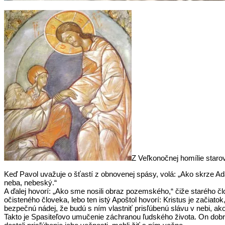
Z Veľkonočnej homílie staro
Keď Pavol uvažuje o šťastí z obnovenej spásy, volá: „Ako skrze Ada
neba, nebeský.“
A ďalej hovorí: „Ako sme nosili obraz pozemského,“ čiže starého č
očisteného človeka, lebo ten istý Apoštol hovorí: Kristus je začiatok
bezpečnú nádej, že budú s ním vlastniť prisľúbenú slávu v nebi, ak
Takto je Spasiteľovo umučenie záchranou ľudského života. On dob