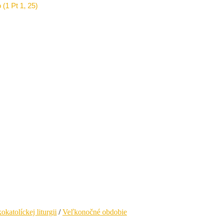
 (1 Pt 1, 25)
okatolíckej liturgii
/
Veľkonočné obdobie