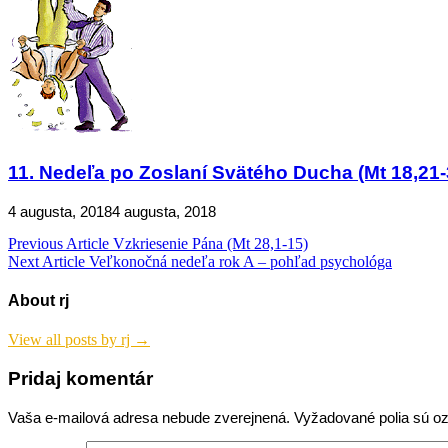
11. Nedeľa po Zoslaní Svätého Ducha (Mt 18,21-
4 augusta, 2018
4 augusta, 2018
Navigácia
Previous Article
Vzkriesenie Pána (Mt 28,1-15)
Next Article
Veľkonočná nedeľa rok A – pohľad psychológa
v
článku
About rj
View all posts by rj →
Pridaj komentár
Vaša e-mailová adresa nebude zverejnená.
Vyžadované polia sú 