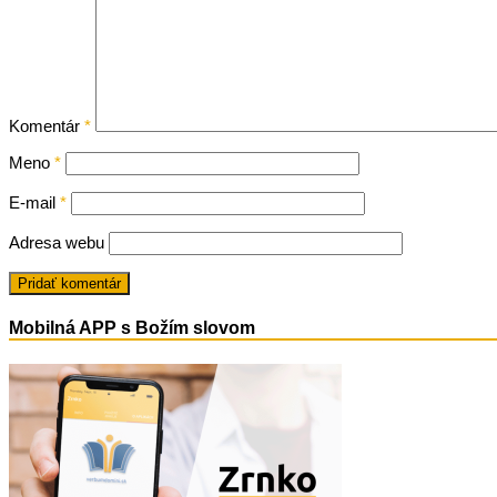
Komentár
*
Meno
*
E-mail
*
Adresa webu
Mobilná APP s Božím slovom