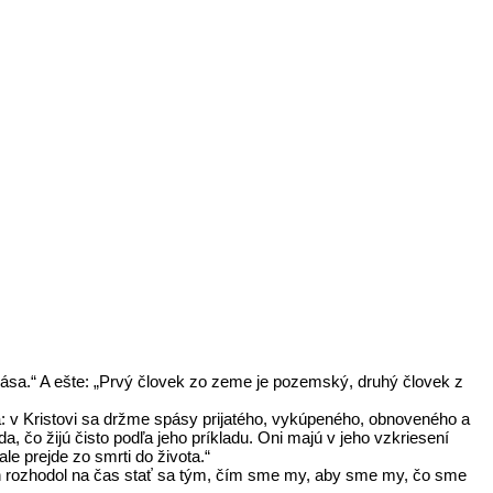
spása.“ A ešte: „Prvý človek zo zeme je pozemský, druhý človek z
á: v Kristovi sa držme spásy prijatého, vykúpeného, obnoveného a
da, čo žijú čisto podľa jeho príkladu. Oni majú v jeho vzkriesení
le prejde zo smrti do života.“
On rozhodol na čas stať sa tým, čím sme my, aby sme my, čo sme