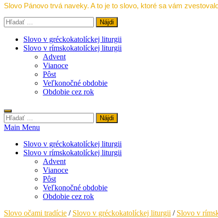
Slovo Pánovo trvá naveky. A to je to slovo, ktoré sa vám zvestovalo
Hľadať:
Slovo v gréckokatolíckej liturgii
Slovo v rímskokatolíckej liturgii
Advent
Vianoce
Pôst
Veľkonočné obdobie
Obdobie cez rok
Hľadať:
Main Menu
Slovo v gréckokatolíckej liturgii
Slovo v rímskokatolíckej liturgii
Advent
Vianoce
Pôst
Veľkonočné obdobie
Obdobie cez rok
Slovo očami tradície
/
Slovo v gréckokatolíckej liturgii
/
Slovo v rímsk