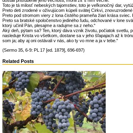
dostali prisľúbenie jeho večnosti, mohli žiť s ním večne.
Toto je tá milosť nebeských tajomstiev, toto je veľkonočný dar, vyt
Preto deti zrodené v oživujúcom kúpeli svätej Cirkvi, znovuzrodené 
Preto pod stromom viery z lona čistého prameňa žiari krása sviec.
Preto sa bratské spoločenstvo jediného ľudu, odchované v lone svä
ktorý učinil Pán, plesajme a radujme sa z neho.“
Aký deň, pýtam sa? Ten, ktorý dáva vznik životu, počiatok svetlu, 
nasleduje Krista vo všetkom, dostane sa v jeho šľapajach až k trónu
som ja; aby aj oni ostávali v nás, ako ty vo mne a ja v tebe.“
(Sermo 35, 6-9: PL 17 [ed. 1879], 696-697)
Related Posts