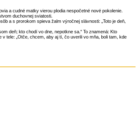
tcovia a cudné matky vierou plodia nespočetné nové pokolenie.
stvom duchovnej sviatosti.
sôb a s prorokom spieva žalm výročnej slávnosti: „Toto je deň,
a som deň; kto chodí vo dne, nepotkne sa.“ To znamená: Kto
 tele: „Otče, chcem, aby aj tí, čo uverili vo mňa, boli tam, kde