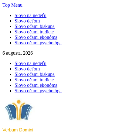
Skip
Top Menu
to
Slovo na nedeľu
content
Slovo deťom
Slovo očami biskupa
Slovo očami tradície
Slovo očami ekonóma
Slovo očami psychológa
6 augusta, 2026
Slovo na nedeľu
Slovo deťom
Slovo očami biskupa
Slovo očami tradície
Slovo očami ekonóma
Slovo očami psychológa
Verbum Domini