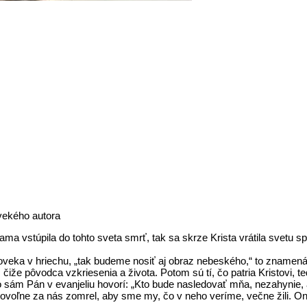
vekého autora
ma vstúpila do tohto sveta smrť, tak sa skrze Krista vrátila svetu 
loveka v hriechu, „tak budeme nosiť aj obraz nebeského,“ to znamen
, čiže pôvodca vzkriesenia a života. Potom sú tí, čo patria Kristovi, te
o sám Pán v evanjeliu hovorí: „Kto bude nasledovať mňa, nezahynie, a
rovoľne za nás zomrel, aby sme my, čo v neho veríme, večne žili. 