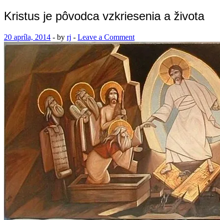
Kristus je pôvodca vzkriesenia a života
20 apríla, 2014
-
by
rj
-
Leave a Comment