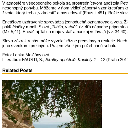
V atmosfére všeobecného pokoja sa prostredníctvom apoštola Petra 
neschopný pohybu. Môžeme v ňom vidieť záporný vzor kresťanského 
života, ktorý treba „vzkriesiť“ a nasledovať (Fausti, 491). Božie 
Eneášovo uzdravenie sprevádza jednoduchá oznamovacia veta. Žiadne
pokľačiačky modlí. Slová
„Tabita, vstaň!“
(v. 40) nápadne pripomínaj
(Mk 5,41). Eneáš aj Tabita majú vstať a naozaj vstávajú (vv. 34.40)
Slovo zázrak v nás môže vyvolať rôzne predstavy a reakcie. Nech 
jeho svedkami pre iných. Prajem všetkým požehnanú sobotu.
Foto: Lenka Molčányiová
Literatúra: FAUSTI, S.,
Skutky apoštolů. Kapitoly 1 – 12
(Praha 2017
Related Posts