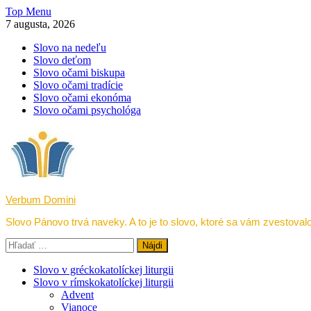
Skip
Top Menu
to
7 augusta, 2026
content
Slovo na nedeľu
Slovo deťom
Slovo očami biskupa
Slovo očami tradície
Slovo očami ekonóma
Slovo očami psychológa
Verbum Domini
Slovo Pánovo trvá naveky. A to je to slovo, ktoré sa vám zvestovalo
Hľadať:
Slovo v gréckokatolíckej liturgii
Slovo v rímskokatolíckej liturgii
Advent
Vianoce