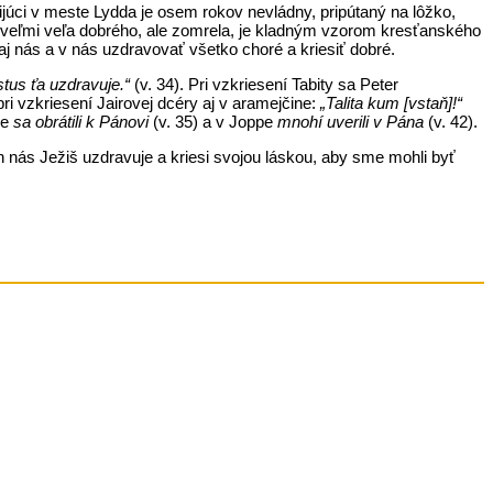
júci v meste Lydda je osem rokov nevládny, pripútaný na lôžko,
 veľmi veľa dobrého, ale zomrela, je kladným vzorom kresťanského
aj nás a v nás uzdravovať všetko choré a kriesiť dobré.
stus ťa uzdravuje.“
(v. 34). Pri vzkriesení Tabity sa Peter
i vzkriesení Jairovej dcéry aj v aramejčine:
„Talita kum [vstaň]!“
de
sa obrátili k Pánovi
(v. 35) a v Joppe
mnohí uverili v Pána
(v. 42).
 nás Ježiš uzdravuje a kriesi svojou láskou, aby sme mohli byť