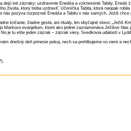
dejú iné zázraky; uzdravenie Eneáša a vzkriesenie Tabity. Eneáš ži
života, ktorý treba uzdraviť. Učeníčka Tabita, ktorá naopak robila
slovo nás pozýva rozpoznať Eneáša a Tabitu v nás samých. Ježiš chce 
 kričanie, žiadne gestá, ani rituály, len obyčajné slovo:
„Ježiš Kri
ú Markovo evanjelium, ktoré ako jediné zaznamenáva Ježišov hlas pr
. No je tu ešte jeden zázrak – zázrak viery. Svedkovia udalostí v Lyd
nám dnešný deň prinesie pokoj, nech sa prehlbujeme vo viere a nech
).