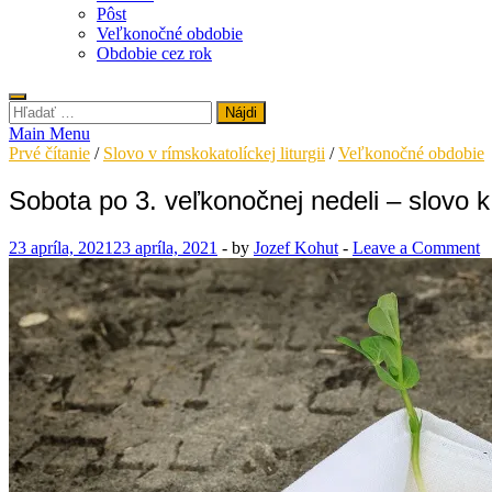
Pôst
Veľkonočné obdobie
Obdobie cez rok
Hľadať:
Main Menu
Prvé čítanie
/
Slovo v rímskokatolíckej liturgii
/
Veľkonočné obdobie
Sobota po 3. veľkonočnej nedeli – slovo 
23 apríla, 2021
23 apríla, 2021
-
by
Jozef Kohut
-
Leave a Comment