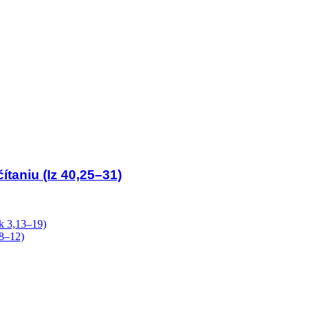
ítaniu (Iz 40,25–31)
k 3,13–19)
,8–12)