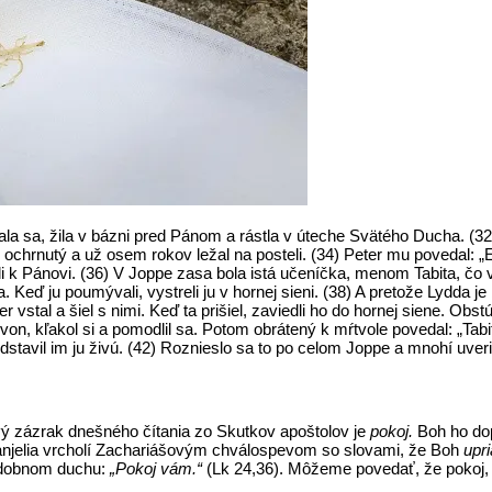
vala sa, žila v bázni pred Pánom a rástla v úteche Svätého Ducha. (32
chrnutý a už osem rokov ležal na posteli. (34) Peter mu povedal: „En
rátili k Pánovi. (36) V Joppe zasa bola istá učeníčka, menom Tabita,
Keď ju poumývali, vystreli ju v hornej sieni. (38) A pretože Lydda je 
vstal a šiel s nimi. Keď ta prišiel, zaviedli ho do hornej siene. Obs
on, kľakol si a pomodlil sa. Potom obrátený k mŕtvole povedal: „Tabit
dstavil im ju živú. (42) Roznieslo sa to po celom Joppe a mnohí uveri
vý zázrak dnešného čítania zo Skutkov apoštolov je
pokoj.
Boh ho dop
anjelia vrcholí Zachariášovým chválospevom so slovami, že Boh
upr
podobnom duchu:
„Pokoj vám.“
(Lk 24,36). Môžeme povedať, že pokoj, o