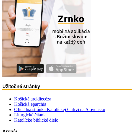
Užitočné stránky
Košická arcidiecéza
Košická eparchia
Oficiálna stránka Katolíckej Cirkvi na Slovensku
Liturgické čítania
Katolícke biblické dielo
Archív