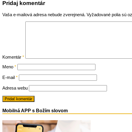
Pridaj komentár
Vaša e-mailová adresa nebude zverejnená.
Vyžadované polia sú 
Komentár
*
Meno
*
E-mail
*
Adresa webu
Mobilná APP s Božím slovom