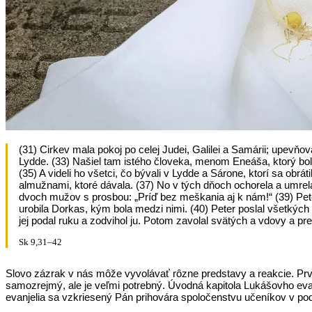
(31) Cirkev mala pokoj po celej Judei, Galilei a Samárii; upevňo
Lydde. (33) Našiel tam istého človeka, menom Eneáša, ktorý bol o
(35) A videli ho všetci, čo bývali v Lydde a Sárone, ktorí sa ob
almužnami, ktoré dávala. (37) No v tých dňoch ochorela a umrela. 
dvoch mužov s prosbou: „Príď bez meškania aj k nám!“ (39) Peter 
urobila Dorkas, kým bola medzi nimi. (40) Peter poslal všetkých v
jej podal ruku a zodvihol ju. Potom zavolal svätých a vdovy a pre
Sk 9,31–42
Slovo zázrak v nás môže vyvolávať rôzne predstavy a reakcie. Pr
samozrejmý, ale je veľmi potrebný. Úvodná kapitola Lukášovho ev
evanjelia sa vzkriesený Pán prihovára spoločenstvu učeníkov v 