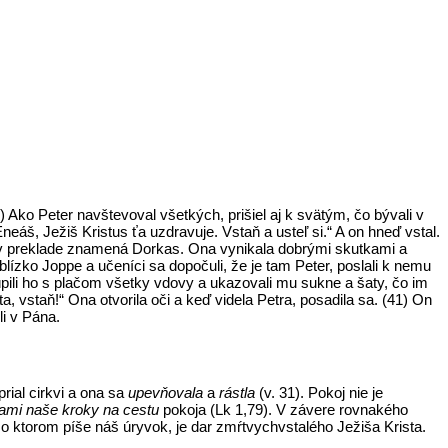
) Ako Peter navštevoval všetkých, prišiel aj k svätým, čo bývali v
eáš, Ježiš Kristus ťa uzdravuje. Vstaň a usteľ si.“ A on hneď vstal.
 čo v preklade znamená Dorkas. Ona vynikala dobrými skutkami a
blízko Joppe a učeníci sa dopočuli, že je tam Peter, poslali k nemu
túpili ho s plačom všetky vdovy a ukazovali mu sukne a šaty, čo im
a, vstaň!“ Ona otvorila oči a keď videla Petra, posadila sa. (41) On
li v Pána.
rial cirkvi a ona sa
upevňovala
a
rástla
(v. 31). Pokoj nie je
iami naše kroky na cestu
pokoja (Lk 1,79). V závere rovnakého
 ktorom píše náš úryvok, je dar zmŕtvychvstalého Ježiša Krista.