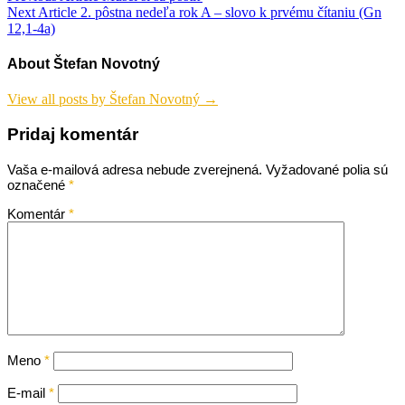
Next Article
2. pôstna nedeľa rok A – slovo k prvému čítaniu (Gn
v
12,1-4a)
článku
About Štefan Novotný
View all posts by Štefan Novotný →
Pridaj komentár
Vaša e-mailová adresa nebude zverejnená.
Vyžadované polia sú
označené
*
Komentár
*
Meno
*
E-mail
*