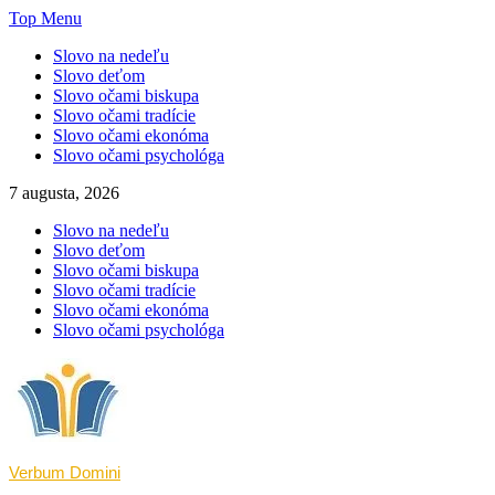
Skip
Top Menu
to
Slovo na nedeľu
content
Slovo deťom
Slovo očami biskupa
Slovo očami tradície
Slovo očami ekonóma
Slovo očami psychológa
7 augusta, 2026
Slovo na nedeľu
Slovo deťom
Slovo očami biskupa
Slovo očami tradície
Slovo očami ekonóma
Slovo očami psychológa
Verbum Domini