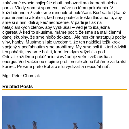
zakázané ovocie najlepšie chutí, nahovoril ma kamarát alebo
partia. Vtedy som si spomenul práve na tému pokušenia. V
každodennom živote sme mnohokrát pokúšaní. Buď sa to týka už
spomínaného alkoholu, keď naši priatelia trošku tlačia na to, aby
sme si s nimi dali aj keď nechceme. V partii je tlak na
nefajčiarskych členov, aby vyskúšali – veď je to iba jedna
cigareta. A keď to skúsime, máme pocit, že sme sa stali členmi
danej skupiny, že sme niečo dokázali. Ale neskôr nastupujú pocity
viny, hanby. Musíme si ale uvedomiť, že ten najdôležitejší krok
spojený s podľahnutím sme urobili my. My sme boli tí, ktorí zdvihli
ten pohárik, my sme boli tí, ktorí ten dym vdýchli a pod.
Odolať každému pokúšaniu si vyžaduje veľmi veľa úsilia a
energie. Veď väčšinou stojíme proti presile alebo ťaháme za kratší
koniec. Prosme preto Boha o silu vydržať a nepodľahnúť.
Mgr. Peter Chomjak
Related Posts