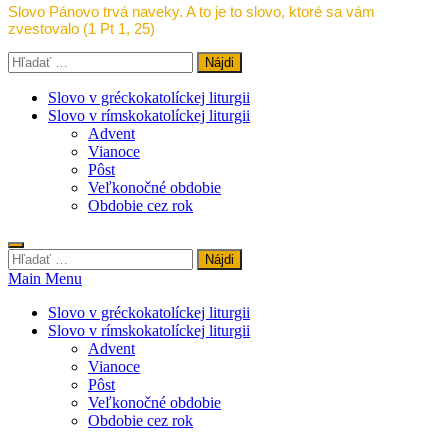
Slovo Pánovo trvá naveky. A to je to slovo, ktoré sa vám
zvestovalo (1 Pt 1, 25)
Hľadať:
Slovo v gréckokatolíckej liturgii
Slovo v rímskokatolíckej liturgii
Advent
Vianoce
Pôst
Veľkonočné obdobie
Obdobie cez rok
Hľadať:
Main Menu
Slovo v gréckokatolíckej liturgii
Slovo v rímskokatolíckej liturgii
Advent
Vianoce
Pôst
Veľkonočné obdobie
Obdobie cez rok