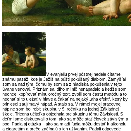
V evanjeliu prvej pôstnej nedele čítame
známu pasáž, kde je Ježiš na púšti pokúšaný diablom. Zamýšľal
som sa nad tým, čomu by som sa z hľadiska pokušenia v tejto
úvahe venoval. Priznám sa, dlho mi nič nenapadalo a keďže som
nechcel kopírovať minuloročný text, zvolil som častú metódu a to
nechať si to uležať v hlave a čakať na nejaký „aha efekt“, ktorý by
priniesol zaujímavý nápad. A stalo sa. V rámci mojej pracovnej
náplne som bol robiť skupinu v 9. ročníku na jednej Základnej
škole. Triedna učiteľka objednala pre skupinu tému Závislosti. S
deťmi sme diskutovali o tom, ako sa môže stať človek závislým a
pod. Padla aj otázka – ako sa mladí ľudia môžu dostať k alkoholu
a cigaretám a prečo začínajú s ich užívaním. Padali odpovede –