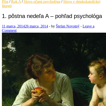
Pôst
/
Rok A
/
Slovo očami psychológa
/
Slovo v rímskokatolíckej
liturgii
1. pôstna nedeľa A – pohľad psychológa
11 marca, 2014
26 marca, 2014
-
by
Štefan Novotný
-
Leave a
Comment