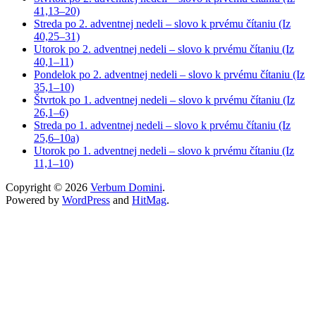
41,13–20)
Streda po 2. adventnej nedeli – slovo k prvému čítaniu (Iz
40,25–31)
Utorok po 2. adventnej nedeli – slovo k prvému čítaniu (Iz
40,1–11)
Pondelok po 2. adventnej nedeli – slovo k prvému čítaniu (Iz
35,1–10)
Štvrtok po 1. adventnej nedeli – slovo k prvému čítaniu (Iz
26,1–6)
Streda po 1. adventnej nedeli – slovo k prvému čítaniu (Iz
25,6–10a)
Utorok po 1. adventnej nedeli – slovo k prvému čítaniu (Iz
11,1–10)
Copyright © 2026
Verbum Domini
.
Powered by
WordPress
and
HitMag
.