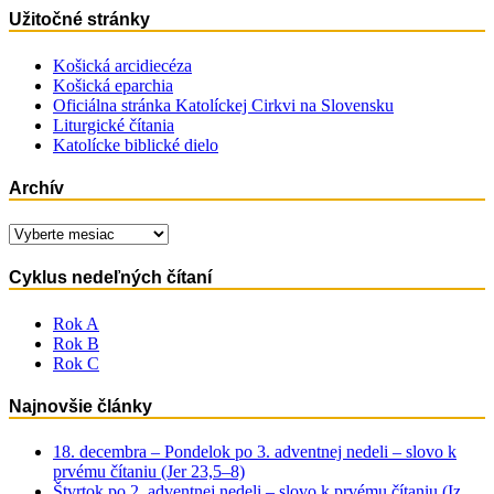
Užitočné stránky
Košická arcidiecéza
Košická eparchia
Oficiálna stránka Katolíckej Cirkvi na Slovensku
Liturgické čítania
Katolícke biblické dielo
Archív
Archív
Cyklus nedeľných čítaní
Rok A
Rok B
Rok C
Najnovšie články
18. decembra – Pondelok po 3. adventnej nedeli – slovo k
prvému čítaniu (Jer 23,5–8)
Štvrtok po 2. adventnej nedeli – slovo k prvému čítaniu (Iz