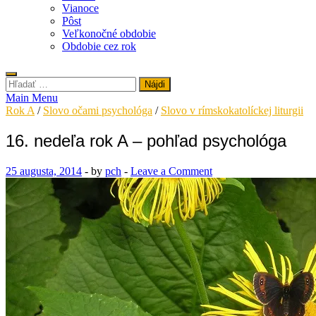
Vianoce
Pôst
Veľkonočné obdobie
Obdobie cez rok
Hľadať:
Main Menu
Rok A
/
Slovo očami psychológa
/
Slovo v rímskokatolíckej liturgii
16. nedeľa rok A – pohľad psychológa
25 augusta, 2014
-
by
pch
-
Leave a Comment