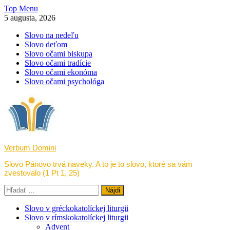
Skip
Top Menu
to
5 augusta, 2026
content
Slovo na nedeľu
Slovo deťom
Slovo očami biskupa
Slovo očami tradície
Slovo očami ekonóma
Slovo očami psychológa
Verbum Domini
Slovo Pánovo trvá naveky. A to je to slovo, ktoré sa vám
zvestovalo (1 Pt 1, 25)
Hľadať:
Slovo v gréckokatolíckej liturgii
Slovo v rímskokatolíckej liturgii
Advent