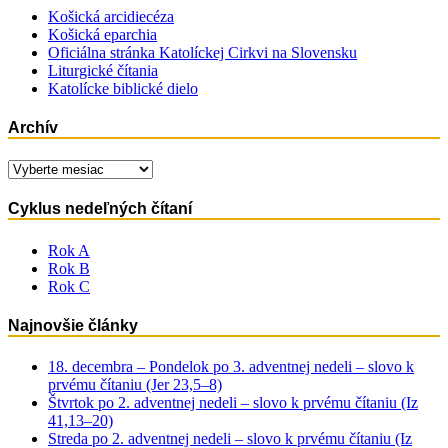
Košická arcidiecéza
Košická eparchia
Oficiálna stránka Katolíckej Cirkvi na Slovensku
Liturgické čítania
Katolícke biblické dielo
Archív
Archív
Cyklus nedeľných čítaní
Rok A
Rok B
Rok C
Najnovšie články
18. decembra – Pondelok po 3. adventnej nedeli – slovo k
prvému čítaniu (Jer 23,5–8)
Štvrtok po 2. adventnej nedeli – slovo k prvému čítaniu (Iz
41,13–20)
Streda po 2. adventnej nedeli – slovo k prvému čítaniu (Iz