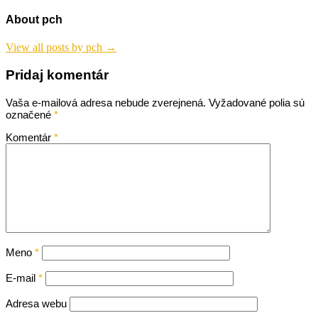
v
článku
About pch
View all posts by pch →
Pridaj komentár
Vaša e-mailová adresa nebude zverejnená.
Vyžadované polia sú
označené
*
Komentár
*
Meno
*
E-mail
*
Adresa webu