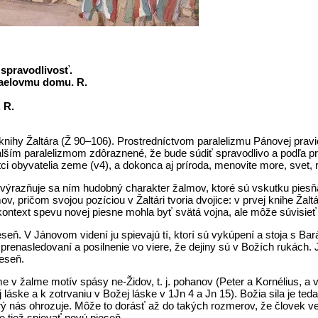
 spravodlivosť.
zraelovmu domu. R.
. R.
knihy Žaltára (Ž 90–106). Prostredníctvom paralelizmu Pánovej pravi
ším paralelizmom zdôraznené, že bude súdiť spravodlivo a podľa práv
ci obyvatelia zeme (v4), a dokonca aj príroda, menovite more, svet, 
výrazňuje sa ním hudobný charakter žalmov, ktoré sú vskutku piesň
v, pričom svojou pozíciou v Žaltári tvoria dvojice: v prvej knihe Žaltár
kontext spevu novej piesne mohla byť svätá vojna, ale môže súvisieť 
. V Jánovom videní ju spievajú tí, ktorí sú vykúpení a stoja s Barán
renasledovaní a posilnenie vo viere, že dejiny sú v Božích rukách.
eseň.
e v žalme motív spásy ne-Židov, t. j. pohanov (Peter a Kornélius, a 
áske a k zotrvaniu v Božej láske v 1Jn 4 a Jn 15). Božia sila je ted
ý nás ohrozuje. Môže to dorásť až do takých rozmerov, že človek vez
 tiež spievať novú pieseň.