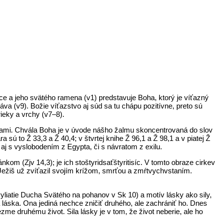
ce a jeho svätého ramena (v1) predstavuje Boha, ktorý je víťazný
a (v9). Božie víťazstvo aj súd sa tu chápu pozitívne, preto sú
rieky a vrchy (v7–8).
ami. Chvála Boha je v úvode nášho žalmu skoncentrovaná do slov
a sú to Ž 33,3 a Ž 40,4; v štvrtej knihe Ž 96,1 a Ž 98,1 a v piatej Ž
aj s vyslobodením z Egypta, či s návratom z exilu.
kom (Zjv 14,3); je ich stoštyridsaťštyritisíc. V tomto obraze cirkev
 Ježiš už zvíťazil svojím krížom, smrťou a zmŕtvychvstaním.
vyliatie Ducha Svätého na pohanov v Sk 10) a motív lásky ako sily,
a láska. Ona jediná nechce zničiť druhého, ale zachrániť ho. Dnes
me druhému život. Sila lásky je v tom, že život neberie, ale ho