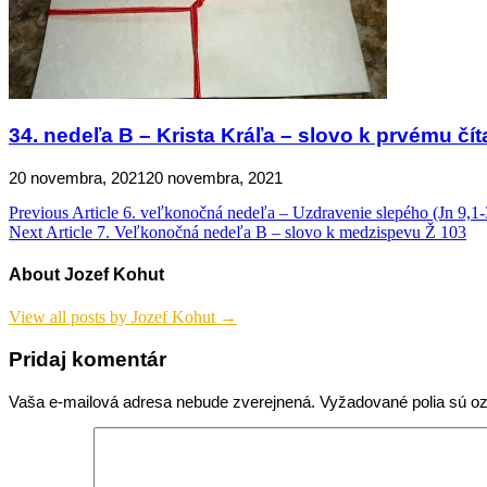
34. nedeľa B – Krista Kráľa – slovo k prvému čít
20 novembra, 2021
20 novembra, 2021
Navigácia
Previous Article
6. veľkonočná nedeľa – Uzdravenie slepého (Jn 9,1-
Next Article
7. Veľkonočná nedeľa B – slovo k medzispevu Ž 103
v
článku
About Jozef Kohut
View all posts by Jozef Kohut →
Pridaj komentár
Vaša e-mailová adresa nebude zverejnená.
Vyžadované polia sú 