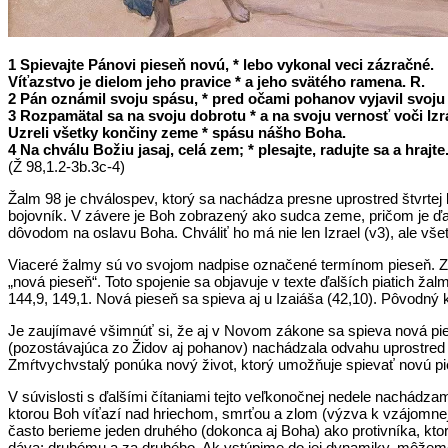
1 Spievajte Pánovi pieseň novú, * lebo vykonal veci zázračné.
Víťazstvo je dielom jeho pravice * a jeho svätého ramena. R.
2 Pán oznámil svoju spásu, * pred očami pohanov vyjavil svoju
3 Rozpamätal sa na svoju dobrotu * a na svoju vernosť voči I
Uzreli všetky končiny zeme * spásu nášho Boha.
4 Na chválu Božiu jasaj, celá zem; * plesajte, radujte sa a hrajte
(Ž 98,1.2-3b.3c-4)
Žalm 98 je chválospev, ktorý sa nachádza presne uprostred štvrtej 
bojovník. V závere je Boh zobrazený ako sudca zeme, pričom je ďal
dôvodom na oslavu Boha. Chváliť ho má nie len Izrael (v3), ale všet
Viaceré žalmy sú vo svojom nadpise označené termínom pieseň. Z
„nová pieseň“. Toto spojenie sa objavuje v texte ďalších piatich žalmo
144,9, 149,1. Nová pieseň sa spieva aj u Izaiáša (42,10). Pôvodný 
Je zaujímavé všimnúť si, že aj v Novom zákone sa spieva nová pieseň
(pozostávajúca zo Židov aj pohanov) nachádzala odvahu uprostred p
Zmŕtvychvstalý ponúka nový život, ktorý umožňuje spievať novú pi
V súvislosti s ďalšími čítaniami tejto veľkonočnej nedele nachádzam
ktorou Boh víťazí nad hriechom, smrťou a zlom (výzva k vzájomnej l
často berieme jeden druhého (dokonca aj Boha) ako protivníka, ktor
dáva; druhému a za druhého. Ak vstúpime do jej dynamiky, môžeme