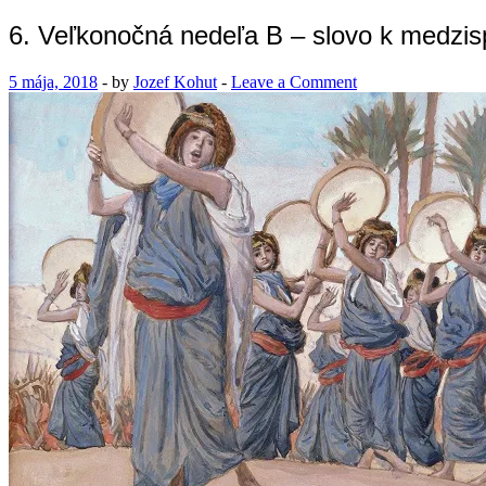
6. Veľkonočná nedeľa B – slovo k medzi
5 mája, 2018
-
by
Jozef Kohut
-
Leave a Comment