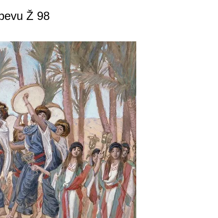
spevu Ž 98