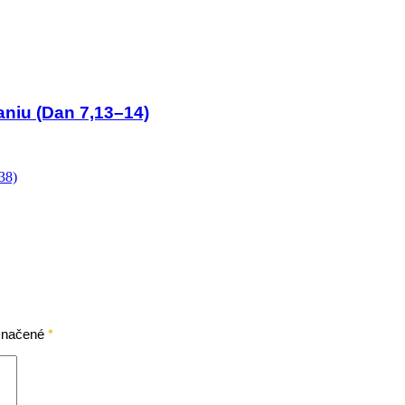
aniu (Dan 7,13–14)
38)
označené
*