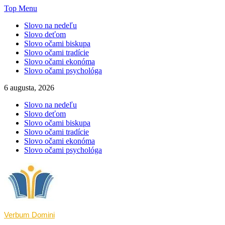
Skip
Top Menu
to
Slovo na nedeľu
content
Slovo deťom
Slovo očami biskupa
Slovo očami tradície
Slovo očami ekonóma
Slovo očami psychológa
6 augusta, 2026
Slovo na nedeľu
Slovo deťom
Slovo očami biskupa
Slovo očami tradície
Slovo očami ekonóma
Slovo očami psychológa
Verbum Domini