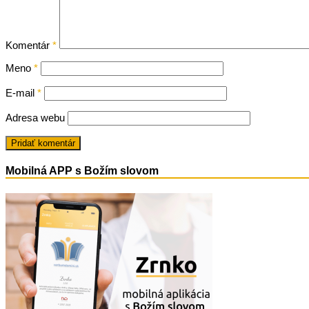
Komentár
*
Meno
*
E-mail
*
Adresa webu
Mobilná APP s Božím slovom