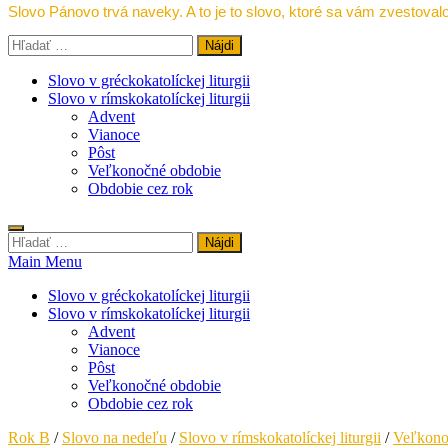
Slovo Pánovo trvá naveky. A to je to slovo, ktoré sa vám zvestovalo
Hľadať:
Slovo v gréckokatolíckej liturgii
Slovo v rímskokatolíckej liturgii
Advent
Vianoce
Pôst
Veľkonočné obdobie
Obdobie cez rok
Hľadať:
Main Menu
Slovo v gréckokatolíckej liturgii
Slovo v rímskokatolíckej liturgii
Advent
Vianoce
Pôst
Veľkonočné obdobie
Obdobie cez rok
Rok B
/
Slovo na nedeľu
/
Slovo v rímskokatolíckej liturgii
/
Veľkono