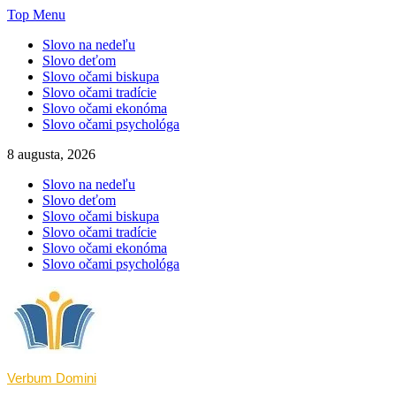
Skip
Top Menu
to
Slovo na nedeľu
content
Slovo deťom
Slovo očami biskupa
Slovo očami tradície
Slovo očami ekonóma
Slovo očami psychológa
8 augusta, 2026
Slovo na nedeľu
Slovo deťom
Slovo očami biskupa
Slovo očami tradície
Slovo očami ekonóma
Slovo očami psychológa
Verbum Domini