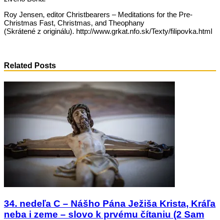
Roy Jensen, editor Christbearers – Meditations for the Pre-
Christmas Fast, Christmas, and Theophany
(Skrátené z originálu). http://www.grkat.nfo.sk/Texty/filipovka.html
Related Posts
34. nedeľa C – Nášho Pána Ježiša Krista, Kráľa
neba i zeme – slovo k prvému čítaniu (2 Sam