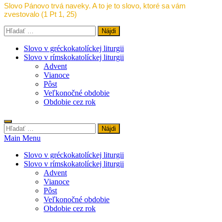
Slovo Pánovo trvá naveky. A to je to slovo, ktoré sa vám
zvestovalo (1 Pt 1, 25)
Hľadať:
Slovo v gréckokatolíckej liturgii
Slovo v rímskokatolíckej liturgii
Advent
Vianoce
Pôst
Veľkonočné obdobie
Obdobie cez rok
Hľadať:
Main Menu
Slovo v gréckokatolíckej liturgii
Slovo v rímskokatolíckej liturgii
Advent
Vianoce
Pôst
Veľkonočné obdobie
Obdobie cez rok