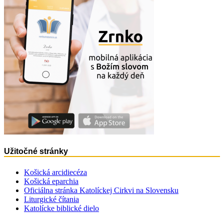
Užitočné stránky
Košická arcidiecéza
Košická eparchia
Oficiálna stránka Katolíckej Cirkvi na Slovensku
Liturgické čítania
Katolícke biblické dielo