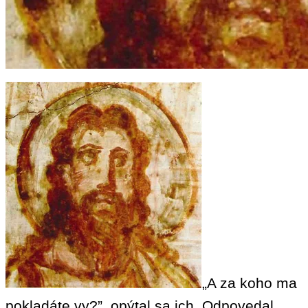
„A za koho ma
pokladáte vy?”, opýtal sa ich. Odpovedal