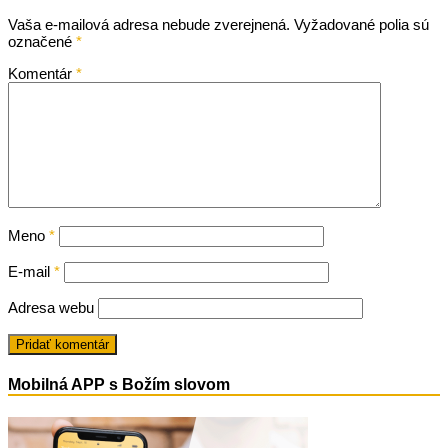
Vaša e-mailová adresa nebude zverejnená.
Vyžadované polia sú
označené
*
Komentár
*
Meno
*
E-mail
*
Adresa webu
Mobilná APP s Božím slovom