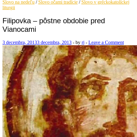
Slovo na nedeľu
/
Slovo očami tradície
/
Slovo v gréckokatolíckej
liturgii
Filipovka – pôstne obdobie pred
Vianocami
3 decembra, 2013
3 decembra, 2013
-
by
rj
-
Leave a Comment