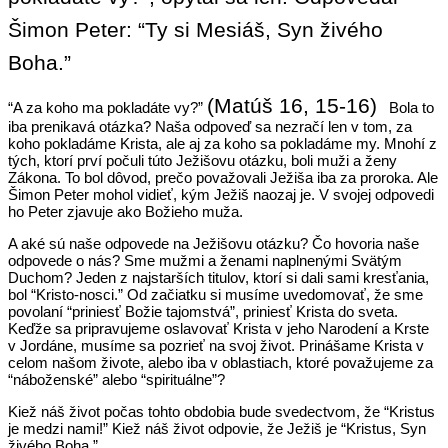
Šimon Peter: “Ty si Mesiáš, Syn živého
Boha.”
(Matúš 16, 15-16)
“A za koho ma pokladáte vy?”
Bola to
iba prenikavá otázka? Naša odpoveď sa nezračí len v tom, za
koho pokladáme Krista, ale aj za koho sa pokladáme my. Mnohí z
tých, ktorí prví počuli túto Ježišovu otázku, boli muži a ženy
Zákona. To bol dôvod, prečo považovali Ježiša iba za proroka. Ale
Šimon Peter mohol vidieť, kým Ježiš naozaj je. V svojej odpovedi
ho Peter zjavuje ako Božieho muža.
A aké sú naše odpovede na Ježišovu otázku? Čo hovoria naše
odpovede o nás? Sme mužmi a ženami naplnenými Svätým
Duchom? Jeden z najstarších titulov, ktorí si dali sami kresťania,
bol “Kristo-nosci.” Od začiatku si musíme uvedomovať, že sme
povolaní “priniesť Božie tajomstvá”, priniesť Krista do sveta.
Keďže sa pripravujeme oslavovať Krista v jeho Narodení a Krste
v Jordáne, musíme sa pozrieť na svoj život. Prinášame Krista v
celom našom živote, alebo iba v oblastiach, ktoré považujeme za
“náboženské” alebo “spirituálne”?
Kiež náš život počas tohto obdobia bude svedectvom, že “Kristus
je medzi nami!” Kiež náš život odpovie, že Ježiš je “Kristus, Syn
živého Boha.”