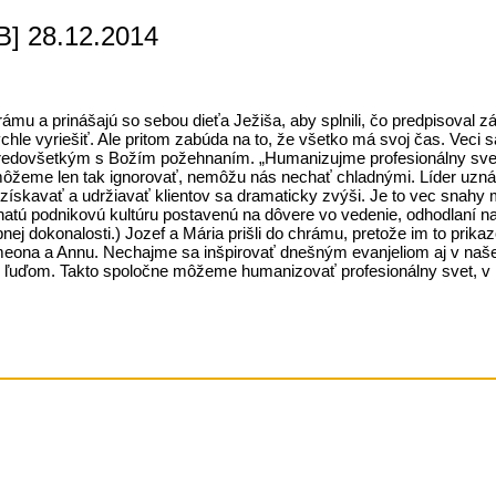
 B] 28.12.2014
rámu a prinášajú so sebou dieťa Ježiša, aby splnili, čo predpisoval
e vyriešiť. Ale pritom zabúda na to, že všetko má svoj čas. Veci sa ne
redovšetkým s Božím požehnaním. „Humanizujme profesionálny svet
nemôžeme len tak ignorovať, nemôžu nás nechať chladnými. Líder uzn
 získavať a udržiavať klientov sa dramaticky zvýši. Je to vec snahy
atú podnikovú kultúru postavenú na dôvere vo vedenie, odhodlaní na
dokonalosti.) Jozef a Mária prišli do chrámu, pretože im to prikazo
eona a Annu. Nechajme sa inšpirovať dnešným evanjeliom aj v našej 
ným ľuďom. Takto spoločne môžeme humanizovať profesionálny svet