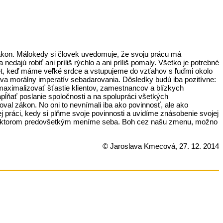
 zákon. Málokedy si človek uvedomuje, že svoju prácu má
dajú robiť ani príliš rýchlo a ani príliš pomaly. Všetko je potrebné
, keď máme veľké srdce a vstupujeme do vzťahov s ľuďmi okolo
áva morálny imperatív sebadarovania. Dôsledky budú iba pozitívne:
 maximalizovať šťastie klientov, zamestnancov a blízkych
pĺňať poslanie spoločnosti a na spolupráci všetkých
val zákon. No oni to nevnímali iba ako povinnosť, ale ako
práci, kedy si plňme svoje povinnosti a uvidíme znásobenie svojej
, v ktorom predovšetkým meníme seba. Boh cez našu zmenu, možno
© Jaroslava Kmecová, 27. 12. 2014