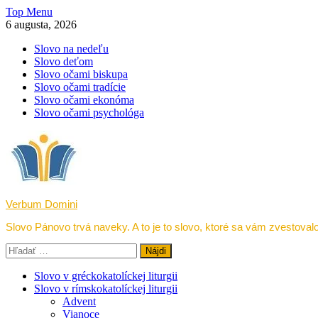
Skip
Top Menu
to
6 augusta, 2026
content
Slovo na nedeľu
Slovo deťom
Slovo očami biskupa
Slovo očami tradície
Slovo očami ekonóma
Slovo očami psychológa
Verbum Domini
Slovo Pánovo trvá naveky. A to je to slovo, ktoré sa vám zvestovalo
Hľadať:
Slovo v gréckokatolíckej liturgii
Slovo v rímskokatolíckej liturgii
Advent
Vianoce