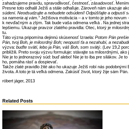
zahadzujeme pravdu, spravodlivosť, čestnosť, zásadovosť. Meníme p
Presne toto odhalil Ježiš a stále odhaľuje. Zároveň nám ukazuje ako
súdení. Neodsudzujte a nebudete odsúdení! Odpúšťajte a odpustí s
sa nameria aj vám.“
Ježišova motivácia – a v tomto je jeho novum –
k nevďačným a zlým. Tak bude vaša odmena veľká . Na jednej strane 
lepšiemu. Ukazuje pravzor zlatého pravidla: Otec, ktorý je milosr
tu.
Táto význa pripomína dejinnú skúsenosť Izraela:
Potom Pán prešiel
Pán, tvoj Boh, je milosrdný Boh; neopustí ťa a nezahubí, a nezabud
výzva:
buďte svätí, lebo ja Pán, váš Boh, som svätý
. (Lev 19,2 po
priblížili. Preto svoju výzvu formuluje: stávajte sa milosrdnými
Nie je to jednorazový súd: buď alebo! Nie je to iba pre silákov. Je
ho, pomáha rásť a dospievať.
Takže zlaté pravidlo žité ako ho ukazuje Ježiš robí nás podobnými 
života. A toto je tá veľká odmena. Zakúsiť život, ktorý žije sám Pán
róbert jáger, 2013
Related Posts