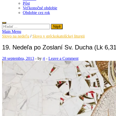
Pôst
Veľkonočné obdobie
Obdobie cez rok
Hľadať:
Main Menu
Slovo na nedeľu
/
Slovo v gréckokatolíckej liturgii
19. Nedeľa po Zoslaní Sv. Ducha (Lk 6,31
28 septembra, 2013
-
by
rj
-
Leave a Comment