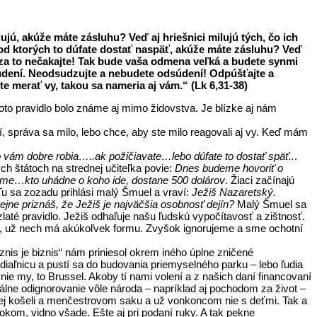
ilujú, akúže máte zásluhu? Veď aj hriešnici milujú tých, čo ich
m, od ktorých to dúfate dostať naspäť, akúže máte zásluhu? Veď
nič za to nečakajte! Tak bude vaša odmena veľká a budete synmi
súdení. Neodsudzujte a nebudete odsúdení! Odpúšťajte a
e merať vy, takou sa nameria aj vám.“ (Lk 6,31-38)
, toto pravidlo bolo známe aj mimo židovstva. Je blízke aj nám
, správa sa milo, lebo chce, aby ste milo reagovali aj vy. Keď mám
o vám dobre robia…..ak požičiavate…lebo dúfate to dostať späť..
.
ch štátoch na strednej učiteľka povie:
Dnes budeme hovoriť o
ýšime…kto uhádne o koho ide, dostane 500 dolárov
. Žiaci začínajú
Tu sa zozadu prihlási malý Šmuel a vraví:
Ježiš Nazaretský.
erejne priznáš, že Ježiš je najväčšia osobnosť dejín?
Malý Šmuel sa
laté pravidlo. Ježiš odhaľuje našu ľudskú vypočítavosť a zištnosť.
sk, už nech má akúkoľvek formu. Zvyšok ignorujeme a sme ochotní
znis je biznis“ nám priniesol okrem iného úplne zničené
aľnicu a pustí sa do budovania priemyselného parku – lebo ľudia
 nie my, to Brussel. Akoby tí nami volení a z našich daní financovaní
álne odignorovanie vôle národa – napríklad aj pochodom za život –
ielej košeli a menčestrovom saku a už vonkoncom nie s deťmi. Tak a
rokom, vidno všade. Ešte aj pri podaní ruky. A tak pekne