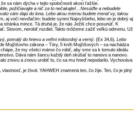
že sa nám dýcha v tejto spoločnosti akosi ťažšie.
 robte, požičiavajte a nič za to nečakajte!…Nesúďte a nebudete
ovatú vám dajú do lona. Lebo akou mierou budete merať vy, takou
m, aj voči nevďačím: budete synmi Najvyššieho, lebo on je dobrý aj
na stránka mince. Tá druhá je, že nás Ježiš chce posunúť. K
hať. Slovom, nerobiť rozdiel. Takto môžeme zažiť veľkú odmenu. Už
avý, pomalý do hnevu a veľmi milosrdný a verný.
(Ex 34,6).
Lebo
rede Mojžišovho zákona – Tóry, 5 kníh Mojžišových – sa nachádza
 A chápe, že my všetci máme čo robiť, aby sme sa k tomuto ideálu
osrdenstvo. Dáva nám šancu každý deň skúšať to nanovo a nanovo.
kúšalo znovu a znovu urobiť to, čo sa mu hneď nepodarilo. Vychováva
 vlastnosť, je život. YAHWEH znamená ten, čo žije. Ten, čo je plný