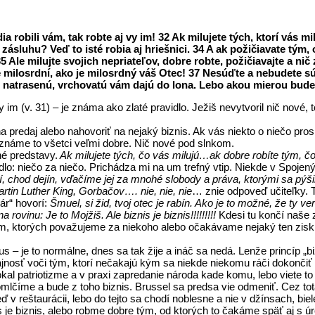
ia robili vám, tak robte aj vy im! 32 Ak milujete tých, ktorí vás m
 zásluhu? Veď to isté robia aj hriešnici. 34 A ak požičiavate tý
 35 Ale milujte svojich nepriateľov, dobre robte, požičiavajte a 
e milosrdní, ako je milosrdný váš Otec! 37 Nesúďte a nebudete 
, natrasenú, vrchovatú vám dajú do lona. Lebo akou mierou budet
vy im (v. 31) – je známa ako zlaté pravidlo. Ježiš nevytvoril nič nové
predaj alebo nahovoriť na nejaký biznis. Ak vás niekto o niečo prosí
Poznáme to všetci veľmi dobre. Nič nové pod slnkom.
né predstavy.
Ak milujete tých, čo vás milujú…ak dobre robíte tým, č
lo: niečo za niečo. Prichádza mi na um trefný vtip. Niekde v Spojený
dí, chod dejín, vďačíme jej za mnohé slobody a práva, ktorými sa p
Martin Luther King, Gorbačov…. nie, nie, nie
… znie odpoveď učiteľky. 
r“ hovorí:
Šmuel, si žid, tvoj otec je rabín. Ako je to možné, že ty v
rovinu: Je to Mojžiš. Ale biznis je biznis!!!!!!!!!
Kdesi tu končí naše z
 tým, ktorých považujeme za niekoho alebo očakávame nejaký ten zi
 – je to normálne, dnes sa tak žije a ináč sa nedá. Lenže princíp „bi
sť voči tým, ktorí nečakajú kým sa niekde niekomu ráči dokončiť di
okal patriotizme a v praxi zapredanie národa kade komu, lebo viete to
mlčíme a bude z toho biznis. Brussel sa predsa vie odmeniť. Cez tot
 v reštaurácii, lebo do tejto sa chodí noblesne a nie v džínsach, b
is je biznis, alebo robme dobre tým, od ktorých to čakáme späť aj s ú