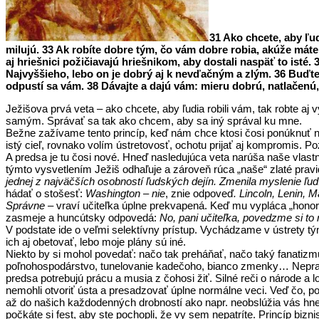
31 Ako chcete, aby ľud
milujú. 33 Ak robíte dobre tým, čo vám dobre robia, akúže máte
aj hriešnici požičiavajú hriešnikom, aby dostali naspäť to isté.
Najvyššieho, lebo on je dobrý aj k nevďačným a zlým. 36 Buďt
odpustí sa vám. 38 Dávajte a dajú vám: mieru dobrú, natlačenú
Ježišova prvá veta – ako chcete, aby ľudia robili vám, tak robte aj 
samým. Správať sa tak ako chcem, aby sa iný správal ku mne.
Bežne zažívame tento princíp, keď nám chce ktosi čosi ponúknuť na 
istý cieľ, rovnako volím ústretovosť, ochotu prijať aj kompromis. 
A predsa je tu čosi nové. Hneď nasledujúca veta narúša naše vlast
týmto vysvetlením Ježiš odhaľuje a zároveň rúca „naše“ zlaté pravid
jednej z najväčších osobností ľudských dejín. Zmenila myslenie ľu
hádať o stošesť:
Washington – nie
, znie odpoveď
. Lincoln, Lenin, 
Správne
– vraví učiteľka úplne prekvapená. Keď mu vypláca „honorá
zasmeje a huncútsky odpovedá:
No, pani učiteľka, povedzme si to na 
V podstate ide o veľmi selektívny prístup. Vychádzame v ústrety
ich aj obetovať, lebo moje plány sú iné.
Niekto by si mohol povedať: načo tak preháňať, načo taký fanatizmus
poľnohospodárstvo, tunelovanie kadečoho, bianco zmenky… Neprajno
predsa potrebujú prácu a musia z čohosi žiť. Silné reči o národe a l
nemohli otvoriť ústa a presadzovať úplne normálne veci. Veď čo, po
až do našich každodenných drobností ako napr. neobslúžia vás hneď
počkáte si fest, aby ste pochopli, že vy sem nepatríte. Princíp bizn