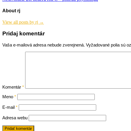
v
článku
About rj
View all posts by rj →
Pridaj komentár
Vaša e-mailová adresa nebude zverejnená.
Vyžadované polia sú 
Komentár
*
Meno
*
E-mail
*
Adresa webu