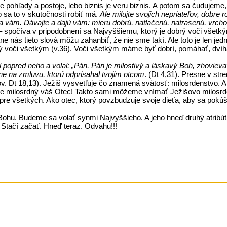
ohľady a postoje, lebo biznis je veru biznis. A potom sa čudujeme, 
 sa to v skutočnosti robiť má.
Ale milujte svojich nepriateľov, dobre
a vám. Dávajte a dajú vám: mieru dobrú, natlačenú, natrasenú, vrch
 spočíva v pripodobnení sa Najvyššiemu, ktorý je dobrý voči všetký
nás tieto slová môžu zahanbiť, že nie sme takí. Ale toto je len jed
dný voči všetkým (v.36). Voči všetkým máme byť dobrí, pomáhať, dví
 popred neho a volal: „Pán, Pán je milostivý a láskavý Boh, zhoviev
ne na zmluvu, ktorú odprisahal tvojim otcom
. (Dt 4,31). Presne v st
rov. Dt 18,13). Ježiš vysvetľuje čo znamená svätosť: milosrdenstvo.
, ako je milosrdný váš Otec! Takto sami môžeme vnímať Ježišovo mil
 to pre všetkých. Ako otec, ktorý povzbudzuje svoje dieťa, aby sa po
Bohu. Budeme sa volať synmi Najvyššieho. A jeho hneď druhý atribút,
. Stačí začať. Hneď teraz. Odvahu!!!