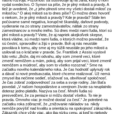
nášho rozvoja. Pozornosť sa sústreďuje aj na Jána, ktorý o ňom
vydal svedectvo. O Synovi sa píše, že je plný milosti a pravdy. A
tiež je uvedené, že „z jeho plnosti sme my všetci dostali milosť za
milosťou.“ O akej milosti sa to dnes píše? Či možno dnes hovoriť
o niekom, že je plný milosti a pravdy? Kde je pravda? Stále len
počúvame samé negatíva, korupčné škandály, daňové podvody,
vydieranie na zo strany zamestnávateľov, nátlak zo strany
zamestnancov a mnoho iného. Sú dnes medzi nami ľudia, ktorí sú
plní milosti a pravdy? Viete, že aj napriek akejkoľvek skepse,
ktorá vládne, sú medzi nami ľudia, o ktorých možno povedať, že
sú čestní, spravodliví a žijú v pravde. Boh aj nás neustále
povoláva k tomu, aby sme aj my túžili neustále po jeho milosti a
usilovali sa o kráčanie v pravde. Sv. František z Assisi vyslovil
túto vetu: „Bože, daj mi odvahu, aby som zmenil veci, ktoré
zmeniť nemôžem a mám, pokoj, aby som prijal veci, ktoré zmeniť
nemôžem a múdrosť, aby som to všetko rozoznať.“ Sme na
začiatku nového kalendárneho roka. Je čas hodnotiť uplynulý rok
a dávať si nové predsavzatia, ktoré chceme realizovať. Už nemá
zmysel iba nečinne sedieť, sťažovať sa, obviňovať spoločnosť.
Je čas zobrať zodpovednosť za seba a svoje rodiny. Ján Baťa
povedal: „V našom hospodárstve a verejnom živote sa neuplatnilo
doteraz jedno platidlo. Nazýva sa česť. Mnohí ľudia sú
presvedčení, že za peniaze si môžu dostať všetko. To nie je
pravda. Omnoho viac je možné dostať za česť.“ Je potrebné na
začiatku roka zdôrazniť, že „znižovanie nákladov sa nikdy
nemôže povýšiť nad kvalitu a orientáciu na spokojnosť zákazníka.
Zákazník chce vždy viac, ako iba nízku cenu, aj keď to niekedy