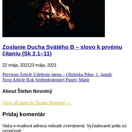
Zoslanie Ducha Svätého B – slovo k prvému
čítaniu (Sk 2,1–11)
22 mája, 2021
23 mája, 2021
Navigácia
Previous Article
Udelenie mena – Obriezka Pána, 1. január
Next Article
Rok Sedembolestnej Panny Márie
v
článku
About Štefan Novotný
View all posts by Štefan Novotný →
Pridaj komentár
Vaša e-mailová adresa nebude zverejnená.
Vyžadované polia sú
označené
*