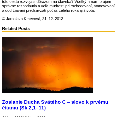
túto cestu rozvoja s dôrazom na človeka? Všetkým nám prajem
správne rozhodnutia a veľa múdrosti pri rozhodovaní, stanovovaní
a dodržiavaní predsavzatí počas celého roka aj života.
© Jaroslava Kmecová, 31. 12. 2013
Related Posts
Zoslanie Ducha Svätého C – slovo k prvému
čítaniu (Sk 2,1–11)