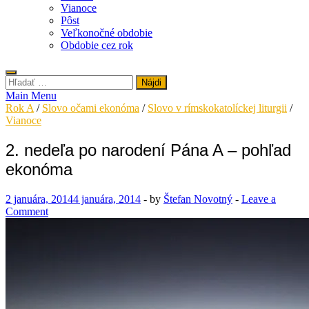
Vianoce
Pôst
Veľkonočné obdobie
Obdobie cez rok
Hľadať:
Main Menu
Rok A
/
Slovo očami ekonóma
/
Slovo v rímskokatolíckej liturgii
/
Vianoce
2. nedeľa po narodení Pána A – pohľad
ekonóma
2 januára, 2014
4 januára, 2014
-
by
Štefan Novotný
-
Leave a
Comment