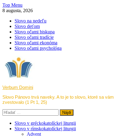
Skip
Top Menu
to
8 augusta, 2026
content
Slovo na nedeľu
Slovo deťom
Slovo očami biskupa
Slovo očami tradície
Slovo očami ekonóma
Slovo očami psychológa
Verbum Domini
Slovo Pánovo trvá naveky. A to je to slovo, ktoré sa vám
zvestovalo (1 Pt 1, 25)
Hľadať:
Slovo v gréckokatolíckej liturgii
Slovo v rímskokatolíckej liturgii
Advent