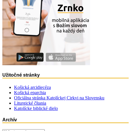
Užitočné stránky
Košická arcidiecéza
Košická eparchia
Oficiálna stránka Katolíckej Cirkvi na Slovensku
Liturgické čítania
Katolícke biblické dielo
Archív