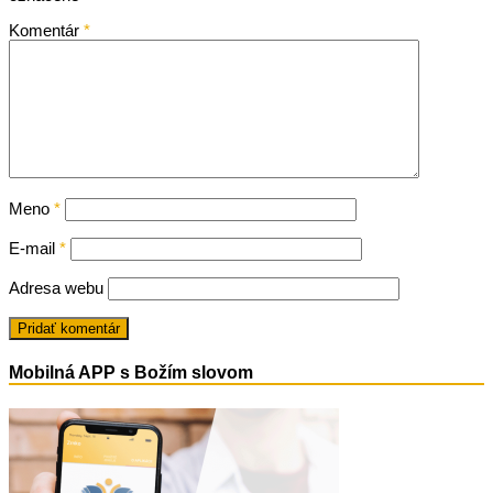
Komentár
*
Meno
*
E-mail
*
Adresa webu
Mobilná APP s Božím slovom