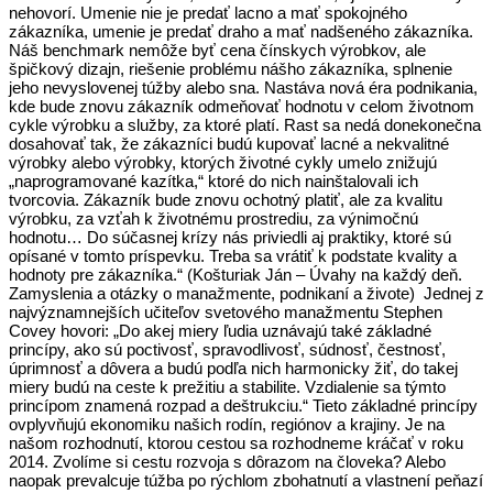
nehovorí. Umenie nie je predať lacno a mať spokojného
zákazníka, umenie je predať draho a mať nadšeného zákazníka.
Náš benchmark nemôže byť cena čínskych výrobkov, ale
špičkový dizajn, riešenie problému nášho zákazníka, splnenie
jeho nevyslovenej túžby alebo sna. Nastáva nová éra podnikania,
kde bude znovu zákazník odmeňovať hodnotu v celom životnom
cykle výrobku a služby, za ktoré platí. Rast sa nedá donekonečna
dosahovať tak, že zákazníci budú kupovať lacné a nekvalitné
výrobky alebo výrobky, ktorých životné cykly umelo znižujú
„naprogramované kazítka,“ ktoré do nich nainštalovali ich
tvorcovia. Zákazník bude znovu ochotný platiť, ale za kvalitu
výrobku, za vzťah k životnému prostrediu, za výnimočnú
hodnotu… Do súčasnej krízy nás priviedli aj praktiky, ktoré sú
opísané v tomto príspevku. Treba sa vrátiť k podstate kvality a
hodnoty pre zákazníka.“ (Košturiak Ján – Úvahy na každý deň.
Zamyslenia a otázky o manažmente, podnikaní a živote) Jednej z
najvýznamnejších učiteľov svetového manažmentu Stephen
Covey hovori: „Do akej miery ľudia uznávajú také základné
princípy, ako sú poctivosť, spravodlivosť, súdnosť, čestnosť,
úprimnosť a dôvera a budú podľa nich harmonicky žiť, do takej
miery budú na ceste k prežitiu a stabilite. Vzdialenie sa týmto
princípom znamená rozpad a deštrukciu.“ Tieto základné princípy
ovplyvňujú ekonomiku našich rodín, regiónov a krajiny. Je na
našom rozhodnutí, ktorou cestou sa rozhodneme kráčať v roku
2014. Zvolíme si cestu rozvoja s dôrazom na človeka? Alebo
naopak prevalcuje túžba po rýchlom zbohatnutí a vlastnení peňazí