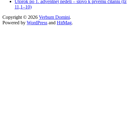
Utorok po 1. adventnej nedeli – slovo k prvému čítaniu (Iz
11,1–10)
Copyright © 2026
Verbum Domini
.
Powered by
WordPress
and
HitMag
.