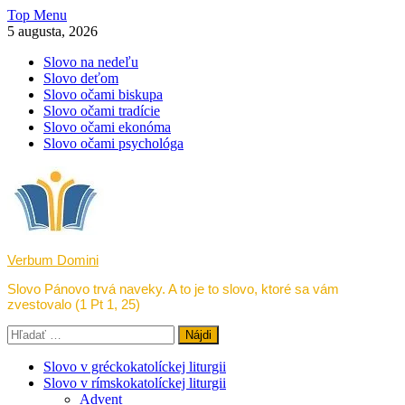
Skip
Top Menu
to
5 augusta, 2026
content
Slovo na nedeľu
Slovo deťom
Slovo očami biskupa
Slovo očami tradície
Slovo očami ekonóma
Slovo očami psychológa
Verbum Domini
Slovo Pánovo trvá naveky. A to je to slovo, ktoré sa vám
zvestovalo (1 Pt 1, 25)
Hľadať:
Slovo v gréckokatolíckej liturgii
Slovo v rímskokatolíckej liturgii
Advent