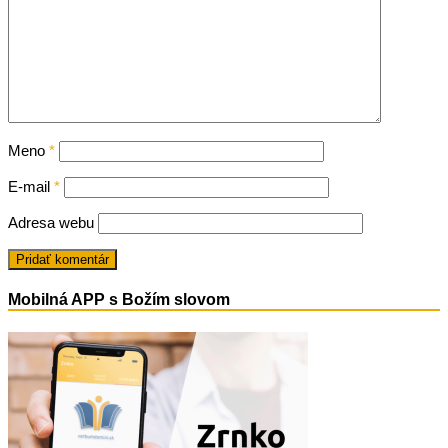
Meno
*
E-mail
*
Adresa webu
Mobilná APP s Božím slovom