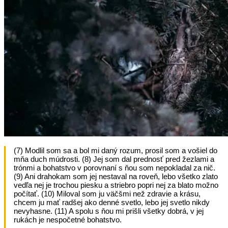
(7) Modlil som sa a bol mi daný rozum, prosil som a vošiel do
mňa duch múdrosti. (8) Jej som dal prednosť pred žezlami a
trónmi a bohatstvo v porovnaní s ňou som nepokladal za nič.
(9) Ani drahokam som jej nestaval na roveň, lebo všetko zlato
vedľa nej je trochou piesku a striebro popri nej za blato možno
počítať. (10) Miloval som ju väčšmi než zdravie a krásu,
chcem ju mať radšej ako denné svetlo, lebo jej svetlo nikdy
nevyhasne. (11) A spolu s ňou mi prišli všetky dobrá, v jej
rukách je nespočetné bohatstvo.