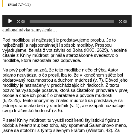
(Múd 7,7–11)
Audio
00:00
00:00
prehrávač
audionahrávka zamyslenia…
Pod modlitbou si najčastejšie predstavujeme prosbu. Je to
najbežnejší a najspontánnejší spôsob modlitby. Prosbou
vyjadrujeme, že náš život závisí od Boha (KKC, 2629). Nedeľné
čítanie z Knihy múdrosti prináša starozákonné svedectvo o
modlitbe, ktorá nezostala bez odpovede.
Na prvý pohľad sa zdá, že tejto modlitbe niečo chýba. Autor
priamo neuvádza, o čo prosil, iba to, že v konečnom súčte bol
obdarovaný rozumnosťou a duchom múdrosti (v. 7). Dôvod jeho
modlitby je naznačený v predchádzajúcich riadkoch. Z textu
pozvoľna vystupuje postava, ktorá sa čitateľom prihovára v prvej
osobe a chce ich poučiť o charaktere a pôvode múdrosti
(6,22.25). Tento anonymný znalec múdrosti sa predstavuje na
jednej strane ako bežný smrteľník (v. 1), ale vzápätí naznačuje
svoju kráľovskú hodnosť (v. 5).
Pisateľ Knihy múdrosti tu využil rozšírenú štylistickú figúru z
obdobia helenizmu; bez toho, aby spomenul Šalamúnovo meno,
jasne sa stotožnil s týmto slávnym kráľom (Winston, 42). Za