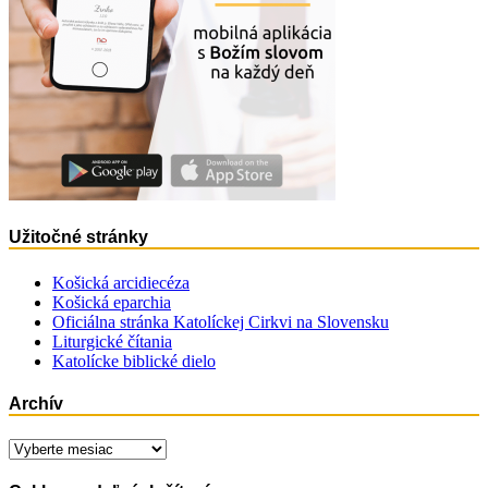
Užitočné stránky
Košická arcidiecéza
Košická eparchia
Oficiálna stránka Katolíckej Cirkvi na Slovensku
Liturgické čítania
Katolícke biblické dielo
Archív
Archív