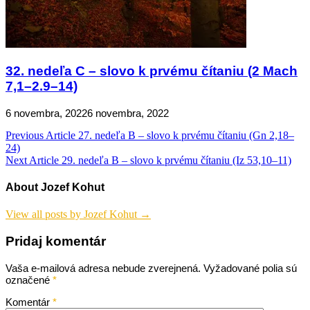
32. nedeľa C – slovo k prvému čítaniu (2 Mach
7,1–2.9–14)
6 novembra, 2022
6 novembra, 2022
Navigácia
Previous Article
27. nedeľa B – slovo k prvému čítaniu (Gn 2,18–
24)
v
Next Article
29. nedeľa B – slovo k prvému čítaniu (Iz 53,10–11)
článku
About Jozef Kohut
View all posts by Jozef Kohut →
Pridaj komentár
Vaša e-mailová adresa nebude zverejnená.
Vyžadované polia sú
označené
*
Komentár
*