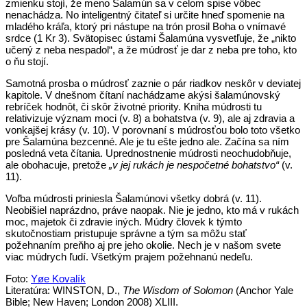
zmienku stojí, že meno Šalamún sa v celom spise vôbec
nenachádza. No inteligentný čitateľ si určite hneď spomenie na
mladého kráľa, ktorý pri nástupe na trón prosil Boha o vnímavé
srdce (1 Kr 3). Svätopisec ústami Šalamúna vysvetľuje, že „nikto
učený z neba nespadol“, a že múdrosť je dar z neba pre toho, kto
o ňu stojí.
Samotná prosba o múdrosť zaznie o pár riadkov neskôr v deviatej
kapitole. V dnešnom čítaní nachádzame akýsi šalamúnovský
rebríček hodnôt, či skôr životné priority. Kniha múdrosti tu
relativizuje význam moci (v. 8) a bohatstva (v. 9), ale aj zdravia a
vonkajšej krásy (v. 10). V porovnaní s múdrosťou bolo toto všetko
pre Šalamúna bezcenné. Ale je tu ešte jedno ale. Začína sa ním
posledná veta čítania. Uprednostnenie múdrosti neochudobňuje,
ale obohacuje, pretože
„v jej rukách je nespočetné bohatstvo“
(v.
11).
Voľba múdrosti priniesla Šalamúnovi všetky dobrá (v. 11).
Neobišiel naprázdno, práve naopak. Nie je jedno, kto má v rukách
moc, majetok či zdravie iných. Múdry človek k týmto
skutočnostiam pristupuje správne a tým sa môžu stať
požehnaním preňho aj pre jeho okolie. Nech je v našom svete
viac múdrych ľudí. Všetkým prajem požehnanú nedeľu.
Foto:
Yøe Kovalík
Literatúra: WINSTON, D.,
The Wisdom of Solomon
(Anchor Yale
Bible; New Haven; London 2008) XLIII.