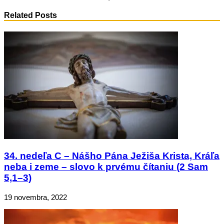
Related Posts
34. nedeľa C – Nášho Pána Ježiša Krista, Kráľa
neba i zeme – slovo k prvému čítaniu (2 Sam
5,1–3)
19 novembra, 2022