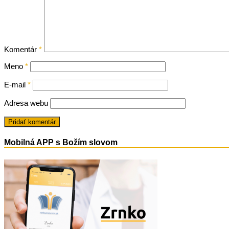
Komentár
*
Meno
*
E-mail
*
Adresa webu
Mobilná APP s Božím slovom