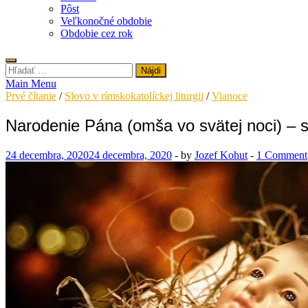
Pôst
Veľkonočné obdobie
Obdobie cez rok
Hľadať:
Main Menu
Prvé čítanie
/
Slovo v rímskokatolíckej liturgii
/
Vianoce
Narodenie Pána (omša vo svätej noci) – s
24 decembra, 2020
24 decembra, 2020
-
by
Jozef Kohut
-
1 Comment