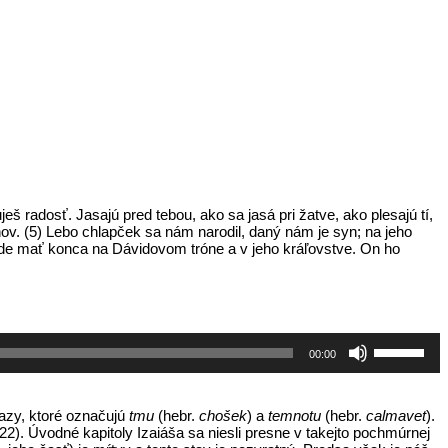
eš radosť. Jasajú pred tebou, ako sa jasá pri žatve, ako plesajú tí,
nov. (5) Lebo chlapček sa nám narodil, daný nám je syn; na jeho
ude mať konca na Dávidovom tróne a v jeho kráľovstve. On ho
Pomocou
00:00
šípok
hore/dole
zvýšite
alebo
azy, ktoré označujú
tmu
(hebr.
chošek
) a
temnotu
(hebr.
calmavet
).
znížite
1-22). Úvodné kapitoly Izaiáša sa niesli presne v takejto pochmúrnej