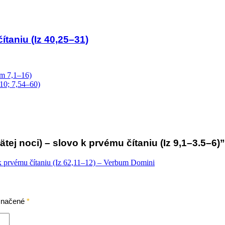
ítaniu (Iz 40,25–31)
am 7,1–16)
–10; 7,54–60)
 noci) – slovo k prvému čítaniu (Iz 9,1–3.5–6)”
 k prvému čítaniu (Iz 62,11–12) – Verbum Domini
označené
*