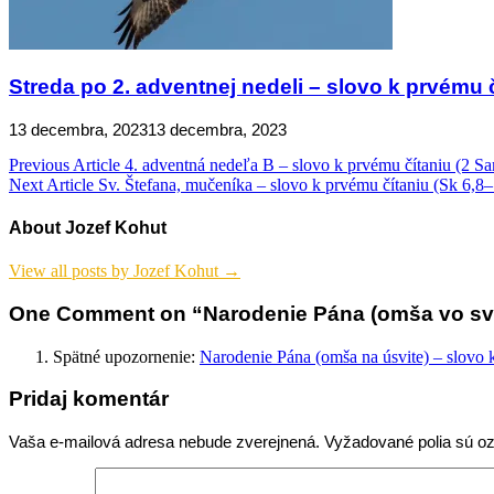
Streda po 2. adventnej nedeli – slovo k prvému č
13 decembra, 2023
13 decembra, 2023
Navigácia
Previous Article
4. adventná nedeľa B – slovo k prvému čítaniu (2 S
Next Article
Sv. Štefana, mučeníka – slovo k prvému čítaniu (Sk 6,8
v
článku
About Jozef Kohut
View all posts by Jozef Kohut →
One Comment on “Narodenie Pána (omša vo svätej
Spätné upozornenie:
Narodenie Pána (omša na úsvite) – slovo
Pridaj komentár
Vaša e-mailová adresa nebude zverejnená.
Vyžadované polia sú 