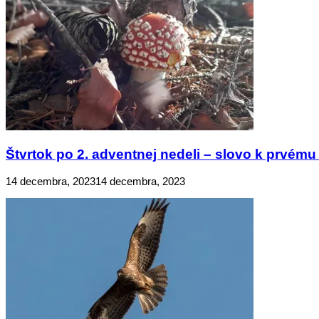
Štvrtok po 2. adventnej nedeli – slovo k prvému 
14 decembra, 2023
14 decembra, 2023