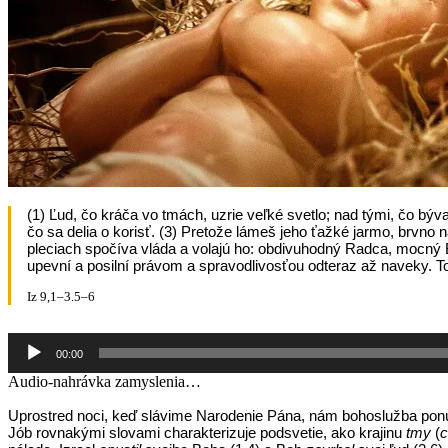
(1) Ľud, čo kráča vo tmách, uzrie veľké svetlo; nad tými, čo býva
čo sa delia o korisť. (3) Pretože lámeš jeho ťažké jarmo, brvno 
pleciach spočíva vláda a volajú ho: obdivuhodný Radca, mocný 
upevní a posilní právom a spravodlivosťou odteraz až naveky. T
Iz 9,1–3.5–6
Audio
00:00
prehrávač
Audio-nahrávka zamyslenia…
Uprostred noci, keď slávime Narodenie Pána, nám bohoslužba ponú
Jób rovnakými slovami charakterizuje podsvetie, ako krajinu
tmy
(
c