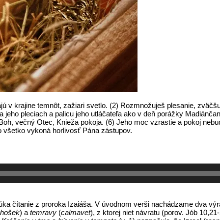
jú v krajine temnôt, zažiari svetlo. (2) Rozmnožuješ plesanie, zväčšuj
na jeho pleciach a palicu jeho utláčateľa ako v deň porážky Madiánča
Boh, večný Otec, Knieža pokoja. (6) Jeho moc vzrastie a pokoj neb
o všetko vykoná horlivosť Pána zástupov.
ka čítanie z proroka Izaiáša. V úvodnom verši nachádzame dva výr
hošek
) a
temravy
(
calmavet
), z ktorej niet návratu (porov. Jób 10,2