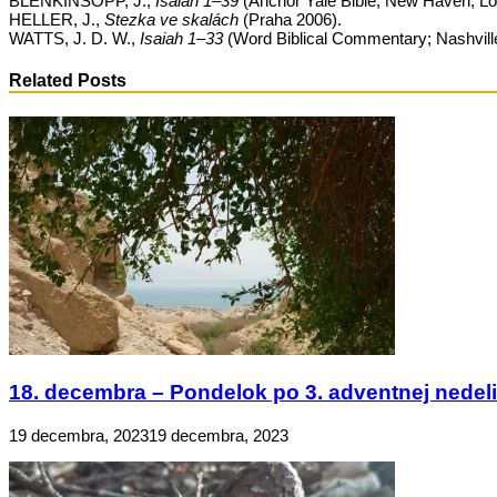
BLENKINSOPP, J.,
Isaiah 1–39
(Anchor Yale Bible; New Haven; Lo
HELLER, J.,
Stezka ve skalách
(Praha 2006).
WATTS, J. D. W.,
Isaiah 1–33
(Word Biblical Commentary; Nashvill
Related Posts
18. decembra – Pondelok po 3. adventnej nedeli 
19 decembra, 2023
19 decembra, 2023