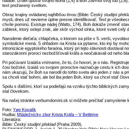
nálade. Izrael
opustil
svojho Boha (1,4) a Boh
zavrhol
svoj ľud (2,6)
text prežiarený svetlom.
Obraz krajiny ovládanej
najhlbšou tmou
(Bible: Český studijní přek
mysli, dnes už nevieme úplne presne identifikovať. Text je všeob
chvíle pominú. Existuje nádej (Watts, 174). Boh dokáže zmeniť sta
záblesk, ktorý oslepí zrak, ale skôr východ slnka, ktoré svieti celý 
Narodenie dieťaťa; chlapčeka, o ktorom sa píše v 5. verši, vyvolá
symbolické mená. S ohľadom na Krista sa pýtame, kto iný by moh
intronizácie egyptského faraóna, ktorý pri tejto slávnosti dostával
starozákonní proroci nezbožšťovali kráľa a neočakávali od neho bla
Pri počúvaní Izaiáša vnímame, že to, čo hovorí, je o nás. Registru
čosi božské. Izaiáš vo svojom proroctve naznačuje cestu k ich dos
nám ukazujú, že Boh sa narodil do tohto sveta ako jeden z nás a pri
sa chceli stať bohmi, ale bol iba jeden Boh, ktorý sa chcel stať člo
Spolu s ďalšími, ktorí sa podieľajú na vzniku týchto biblických za
stal človekom.
Na našej stránke verbumdomini.sk si môžete prečítať zamyslenie k
Foto:
Yøe Kovalík
Hudba:
Mládežnícky zbor Krista Kráľa – V Betléme
Literatúra:
Bible: Český studijní překlad
(Praha 2009).