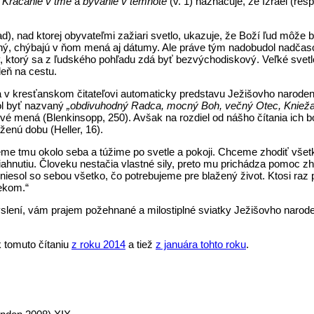
.
Kráčanie v tme
a
bývanie v temnote
(v. 1) naznačuje, že Izrael (res
lad), nad ktorej obyvateľmi zažiari svetlo, ukazuje, že Boží ľud môže
ecný, chýbajú v ňom mená aj dátumy. Ale práve tým nadobudol nadčas
v, ktorý sa z ľudského pohľadu zdá byť bezvýchodiskový. Veľké svetl
deň na cestu.
va v kresťanskom čitateľovi automaticky predstavu Ježišovho naroden
ol byť nazvaný
„obdivuhodný Radca, mocný Boh, večný Otec, Knieža
 nové mená (Blenkinsopp, 250). Avšak na rozdiel od nášho čítania ich b
ženú dobu (Heller, 16).
jeme tmu okolo seba a túžime po svetle a pokoji. Chceme zhodiť všet
iahnutiu. Človeku nestačia vlastné sily, preto mu prichádza pomoc z
niesol so sebou všetko, čo potrebujeme pre blažený život. Ktosi raz p
vekom.“
myslení, vám prajem požehnané a milostiplné sviatky Ježišovho narod
 tomuto čítaniu
z roku 2014
a tiež
z januára tohto roku
.