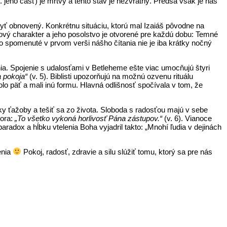
hlasitosť.
p. jeho časť) je mŕtvy a tento stav je nezvratný. Predsa však je náš
 byť obnovený. Konkrétnu situáciu, ktorú mal Izaiáš pôvodne na
ový charakter a jeho posolstvo je otvorené pre každú dobu: Temné
o spomenuté v prvom verši nášho čítania nie je iba krátky nočný
ia. Spojenie s udalosťami v Betleheme ešte viac umocňujú štyri
 pokoja“
(v. 5). Biblisti upozorňujú na možnú ozvenu rituálu
olo päť a mali inú formu. Hlavná odlišnosť spočívala v tom, že
ky ťažoby a tešiť sa zo života. Sloboda s radosťou majú v sebe
hora:
„To všetko vykoná horlivosť Pána zástupov.“
(v. 6). Vianoce
aradox a hĺbku vtelenia Boha vyjadril takto: „Mnohí ľudia v dejinách
enia
Pokoj, radosť, zdravie a silu slúžiť tomu, ktorý sa pre nás