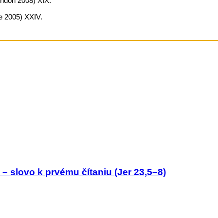
ndon 2008) XIX.
e 2005) XXIV.
– slovo k prvému čítaniu (Jer 23,5–8)