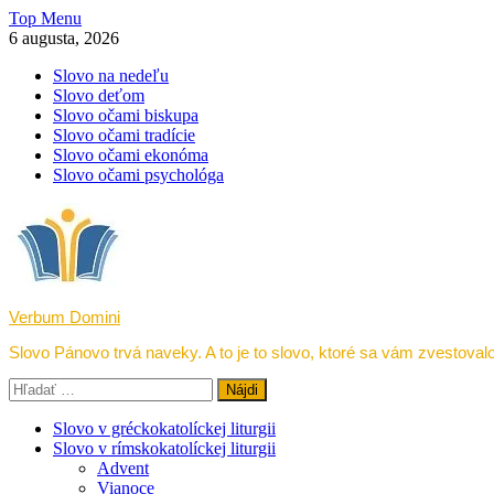
Skip
Top Menu
to
6 augusta, 2026
content
Slovo na nedeľu
Slovo deťom
Slovo očami biskupa
Slovo očami tradície
Slovo očami ekonóma
Slovo očami psychológa
Verbum Domini
Slovo Pánovo trvá naveky. A to je to slovo, ktoré sa vám zvestovalo
Hľadať:
Slovo v gréckokatolíckej liturgii
Slovo v rímskokatolíckej liturgii
Advent
Vianoce