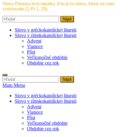
Slovo Pánovo trvá naveky. A to je to slovo, ktoré sa vám
zvestovalo (1 Pt 1, 25)
Hľadať:
Slovo v gréckokatolíckej liturgii
Slovo v rímskokatolíckej liturgii
Advent
Vianoce
Pôst
Veľkonočné obdobie
Obdobie cez rok
Hľadať:
Main Menu
Slovo v gréckokatolíckej liturgii
Slovo v rímskokatolíckej liturgii
Advent
Vianoce
Pôst
Veľkonočné obdobie
Obdobie cez rok