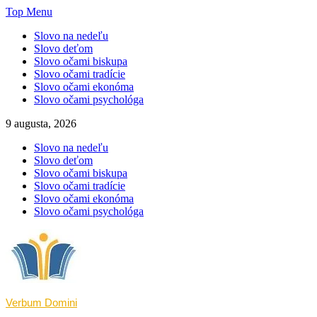
Skip
Top Menu
to
Slovo na nedeľu
content
Slovo deťom
Slovo očami biskupa
Slovo očami tradície
Slovo očami ekonóma
Slovo očami psychológa
9 augusta, 2026
Slovo na nedeľu
Slovo deťom
Slovo očami biskupa
Slovo očami tradície
Slovo očami ekonóma
Slovo očami psychológa
Verbum Domini