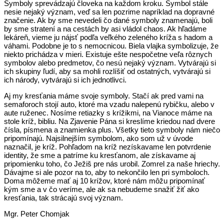
Symboly sprevádzajú človeka na každom kroku. Symbol stále
nesie nejaký význam, veď sa len pozrime napríklad na dopravné
značenie. Ak by sme nevedeli čo dané symboly znamenajú, boli
by sme stratení a na cestách by asi vládol chaos. Ak hľadáme
lekáreň, vieme ju nájsť podľa veľkého zeleného kríža s hadom a
váhami. Podobne je to s nemocnicou. Biela vlajka symbolizuje, že
niekto prichádza v mieri. Existuje ešte nespočetne veľa rôznych
symbolov alebo predmetov, čo nesú nejaký význam. Vytvárajú si
ich skupiny ľudí, aby sa mohli rozlíšiť od ostatných, vytvárajú si
ich národy, vytvárajú si ich jednotlivci.
Aj my kresťania máme svoje symboly. Stačí ak pred vami na
semaforoch stojí auto, ktoré ma vzadu nalepenú rybičku, alebo v
aute ruženec. Nosíme retiazky s krížikmi, na Vianoce máme na
stole kríž, bibliu. Na Zjavenie Pána si kreslíme kriedou nad dvere
čísla, písmena a znamienka plus. Všetky tieto symboly nám niečo
pripomínajú. Najsilnejším symbolom, ako som už v úvode
naznačil, je kríž. Pohľadom na kríž nezískavame len potvrdenie
identity, že sme a patríme ku kresťanom, ale získavame aj
pripomienku toho, čo Ježiš pre nás urobil. Zomrel za naše hriechy.
Dávajme si ale pozor na to, aby to nekončilo len pri symboloch.
Doma môžeme mať aj 10 krížov, ktoré nám môžu pripomínať
kým sme a v čo veríme, ale ak sa nebudeme snažiť žiť ako
kresťania, tak strácajú svoj význam.
Mgr. Peter Chomjak