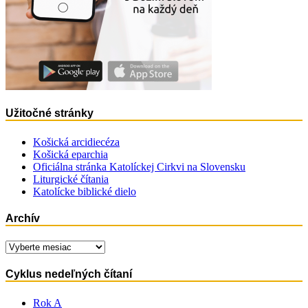
Užitočné stránky
Košická arcidiecéza
Košická eparchia
Oficiálna stránka Katolíckej Cirkvi na Slovensku
Liturgické čítania
Katolícke biblické dielo
Archív
Archív
Cyklus nedeľných čítaní
Rok A