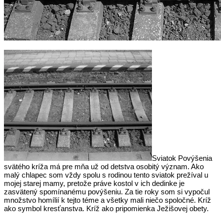
Sviatok Povýšenia
svätého kríža má pre mňa už od detstva osobitý význam. Ako
malý chlapec som vždy spolu s rodinou tento sviatok prežíval u
mojej starej mamy, pretože práve kostol v ich dedinke je
zasvätený spomínanému povýšeniu. Za tie roky som si vypočul
množstvo homílií k tejto téme a všetky mali niečo spoločné. Kríž
ako symbol kresťanstva. Kríž ako pripomienka Ježišovej obety.