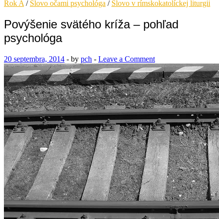
Rok A
/
Slovo očami psychológa
/
Slovo v rímskokatolíckej liturgii
Povýšenie svätého kríža – pohľad
psychológa
20 septembra, 2014
-
by
pch
-
Leave a Comment