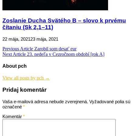
Zoslanie Ducha Svätého B – slovo k prvému
čítaniu (Sk 2,1–11)
22 mája, 2021
23 mája, 2021
Navigácia
Previous Article
Zarobil som desať eur
Next Article
23. nedeľa v Cezročnom období [rok A]
v
článku
About pch
View all posts by pch →
Pridaj komentár
Vaša e-mailová adresa nebude zverejnená.
Vyžadované polia sú
označené
*
Komentár
*