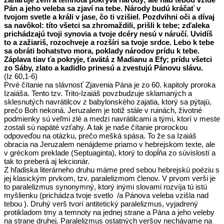
Pán a jeho veleba sa zjaví na tebe. Národy budú kráčať v
tvojom svetle a králi v jase, čo ti vzišiel. Pozdvihni oči a dívaj
sa navôkol: títo všetci sa zhromaždili, prišli k tebe; zďaleka
prichádzajú tvoji synovia a tvoje dcéry nesú v náručí. Uvidíš
to a zažiariš, rozochveje a rozšíri sa tvoje srdce. Lebo k tebe
sa obráti bohatstvo mora, poklady národov prídu k tebe.
Záplava tiav ťa pokryje, ťavätá z Madianu a Efy; prídu všetci
zo Sáby, zlato a kadidlo prinesú a zvestujú Pánovu slávu.
(Iz 60,1-6)
Prvé čítanie na slávnosť Zjavenia Pána je zo 60. kapitoly proroka
Izaiáša. Tento tzv. Trito-Izaiáš povzbudzuje sklamaných a
sklesnutých navrátilcov z babylonského zajatia, ktorý sa pýtajú,
prečo Boh nekoná. Jeruzalem je totiž stále v ruinách, životné
podmienky sú veľmi zlé a medzi navrátilcami a tými, ktorí v meste
zostali sú napäté vzťahy. A tak je naše čítanie prorockou
odpoveďou na otázku, prečo mešká spása. To že sa Izaiáš
obracia na Jeruzalem nenájdeme priamo v hebrejskom texte, ale
v gréckom preklade (Septuaginta), ktorý to dopĺňa zo súvislostí a
tak to preberá aj lekcionár.
Z hľadiska literárneho druhu máme pred sebou hebrejskú poéziu s
jej klasickým prvkom, tzv. paralelizmom členov. V prvom verši je
to paralelizmus synonymný, ktorý inými slovami rozvíja tú istú
myšlienku (prichádza tvoje svetlo /a Pánova veleba vzišla nad
tebou ). Druhý verš tvorí antitetický paralelizmus, vyjadrený
protikladom tmy a temnoty na jednej strane a Pána a jeho veleby
na strane druhej. Paralelizmus ostatných veršov nechávame na