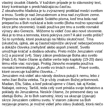
vlastný úsudok čitateľa. V každom prípade je to slávnostný text,
ktorý kontrastuje s predchádzajúcou časťou.
Z obsahového hľadiska je tu zvýraznený protiklad medzi svetlom
a tmou. Svetlo je nad Jeruzalemom a tma nad zvyškom zeme.
Pripomína nám to začiatok Svätého písma, keď tma bola nad
priepasťou a Boh rozkázal a bolo svetlo (Boha možno spoznávať
skrze jeho stvorenie). Izaiáš používa pre tmu a svetlo rovnaké
výrazy ako Genezis. Môžeme tu vidieť čosi ako nové stvorenie.
Aká je to tma a temnota, ktorá pokrýva zem? A aké svetlo prišlo?
Sú to symboly, ktoré poukazujú na hlbšiu skutočnosť. Tma
(skutočná, úplná, ale aj čiastočná)môže ukrývať nebezpečenstvo
a dokáže človeka znehybniť alebo aspoň zneistiť. Svetlo
umožňuje kráčať a dodáva odvahu. Preto môže Jeruzalem vstať
(v1) a pozerať (v4). Starý zákon predstavuje Boha ako svetlo
(Hab 3,4). Naše čítanie aj ďalšie verše tejto kapitoly (19-20) danú
tému ešte viac rozvíjajú. Prológ Jánovho evanjelia používa
rovnakú terminológiu: „A svetlo vo tmách svieti… Pravé svetlo,
ktoré osvecuje každého človeka…“
Jeruzalem má vidieť ako národy doslova putujú k nemu, lebo z
neho žiari Božia veleba. Tá je vždy znakom Božej prítomnosti.
Madian, Efa, Sába, a keď pokračujeme v čítaní, tak aj Kedar,
Nabajot, ostrovy, Taršiš, teda celý svet prináša svoje bohatstvo a
poklady do Jeruzalema. Neskôr čítame, že prinesené dary sa
obetujú Bohu. Je to Boh samotný, ktorý sa ukazuje (zjavuje)
skrze Jeruzalem celému svetu. V starom zákone sa Boh
nezjavuje priamo, je možné vidieť jeho slávu (kabód), ktorá niečo