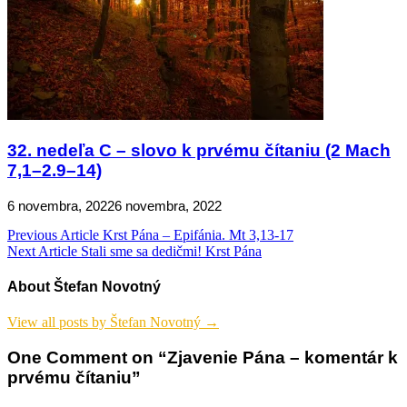
32. nedeľa C – slovo k prvému čítaniu (2 Mach
7,1–2.9–14)
6 novembra, 2022
6 novembra, 2022
Navigácia
Previous Article
Krst Pána – Epifánia. Mt 3,13-17
Next Article
Stali sme sa dedičmi! Krst Pána
v
článku
About Štefan Novotný
View all posts by Štefan Novotný →
One Comment on “Zjavenie Pána – komentár k
prvému čítaniu”