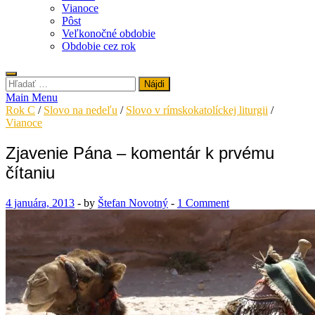
Vianoce
Pôst
Veľkonočné obdobie
Obdobie cez rok
Hľadať:
Main Menu
Rok C
/
Slovo na nedeľu
/
Slovo v rímskokatolíckej liturgii
/
Vianoce
Zjavenie Pána – komentár k prvému
čítaniu
4 januára, 2013
-
by
Štefan Novotný
-
1 Comment