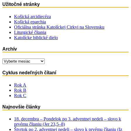
Užitočné stránky
Košická arcidiecéza
Košická eparchia
Oficiálna stránka Katolíckej Cirkvi na Slovensku
Liturgické čítania
Katolícke biblické dielo
Archív
Archív
Cyklus nedeľných čítaní
Rok A
Rok B
Rok C
Najnovšie články
18. decembra – Pondelok po 3. adventnej nedeli – slovo k
prvému čítaniu (Jer 23,5–8)
Štvrtok po 2. adventnej nedeli – slovo k prvému čítaniu (Iz