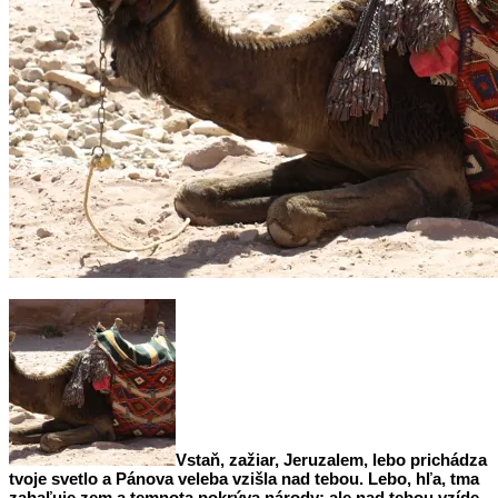
Vstaň, zažiar, Jeruzalem, lebo prichádza
tvoje svetlo a Pánova veleba vzišla nad tebou. Lebo, hľa, tma
zahaľuje zem a temnota pokrýva národy; ale nad tebou vzíde