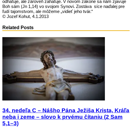
odhaľuje, ale zároveň zahaľuje. V novom zákone sa nám zjavuje
Boh sám (Jn 1,14) vo svojom Synovi. Zostáva síce naďalej pre
ľudí tajomstvom, ale môžeme „vidieť jeho tvár.“
© Jozef Kohut, 4.1.2013
Related Posts
34. nedeľa C – Nášho Pána Ježiša Krista, Kráľa
neba i zeme – slovo k prvému čítaniu (2 Sam
5,1–3)