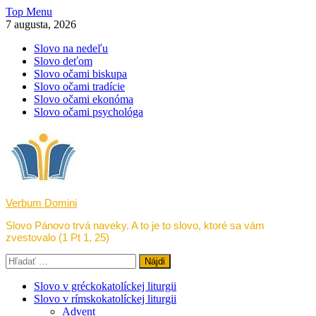
Skip
Top Menu
to
7 augusta, 2026
content
Slovo na nedeľu
Slovo deťom
Slovo očami biskupa
Slovo očami tradície
Slovo očami ekonóma
Slovo očami psychológa
Verbum Domini
Slovo Pánovo trvá naveky. A to je to slovo, ktoré sa vám
zvestovalo (1 Pt 1, 25)
Hľadať:
Slovo v gréckokatolíckej liturgii
Slovo v rímskokatolíckej liturgii
Advent