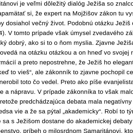
ovi je veľmi dôležitý dialóg Ježiša so znalco
amätať si, že expert na Mojžišov zákon tu vys
aby dosiahol večný život. Podobnú otázku Ježiš
4). V tomto prípade však úmysel zvedavého záko
ký dobrý, ako si to o ňom myslia. Zjavne Ježiš
povedá na otázku otázkou a on hneď vo svojej 
rmácií a preto nepostrehne, že Ježiš ho elegan
ď to vieš“, ale zákonník to zjavne pochopil cel
 nerobil toto čo vedel. Preto ako píše evanjelis
 a nápravu. V prípade zákonníka to však malo
pretože predchádzajúca debata mala negatívny
dsa vie a že sa pýtal „akademicky“. Robí to tým
e sa s Ježišom dostane do akademickej debaty
enstvo, príbeh o milosrdnom Samaritánovi, kto