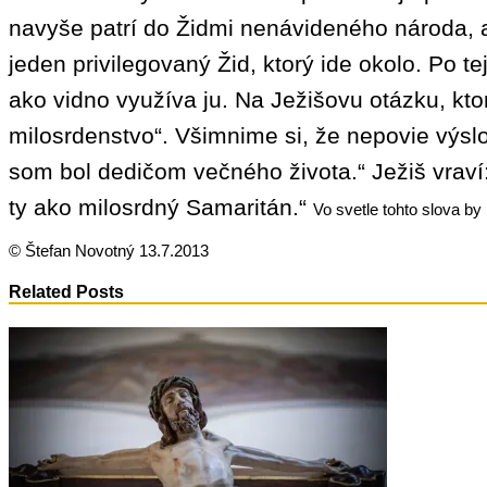
navyše patrí do Židmi nenávideného národa, 
jeden privilegovaný Žid, ktorý ide okolo. Po 
ako vidno využíva ju. Na Ježišovu otázku, kt
milosrdenstvo“. Všimnime si, že nepovie výs
som bol dedičom večného života.“ Ježiš vraví
ty ako milosrdný Samaritán.“
Vo svetle tohto slova by
© Štefan Novotný 13.7.2013
Related Posts