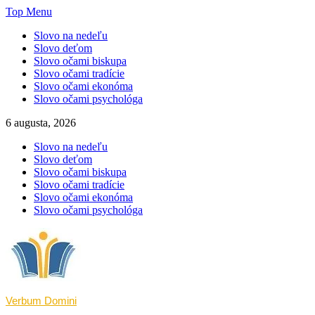
Skip
Top Menu
to
Slovo na nedeľu
content
Slovo deťom
Slovo očami biskupa
Slovo očami tradície
Slovo očami ekonóma
Slovo očami psychológa
6 augusta, 2026
Slovo na nedeľu
Slovo deťom
Slovo očami biskupa
Slovo očami tradície
Slovo očami ekonóma
Slovo očami psychológa
Verbum Domini