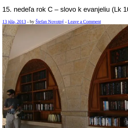
15. nedeľa rok C – slovo k evanjeliu (Lk 
13 júla, 2013
-
by
Štefan Novotný
-
Leave a Comment