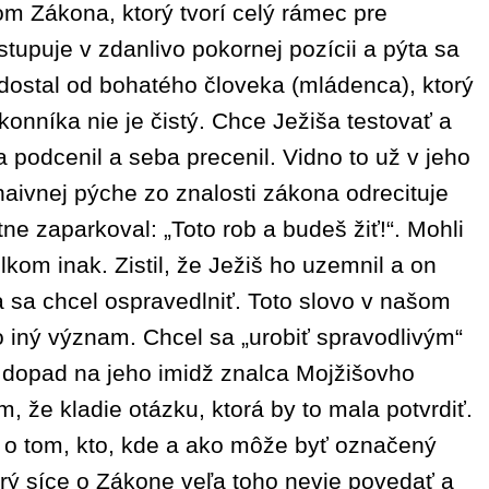
m Zákona, ktorý tvorí celý rámec pre
tupuje v zdanlivo pokornej pozícii a pýta sa
 dostal od bohatého človeka (mládenca), ktorý
nníka nie je čistý. Chce Ježiša testovať a
a podcenil a seba precenil. Vidno to už v jeho
naivnej pýche zo znalosti zákona odrecituje
tne zaparkoval: „Toto rob a budeš žiť!“.
Mohli
kom inak. Zistil, že Ježiš ho uzemnil a on
ta sa chcel ospravedlniť. Toto slovo v našom
 iný význam. Chcel sa „urobiť spravodlivým“
 dopad na jeho imidž znalca Mojžišovho
, že kladie otázku, ktorá by to mala potvrdiť.
 o tom, kto, kde a ako môže byť označený
rý síce o Zákone veľa toho nevie povedať a