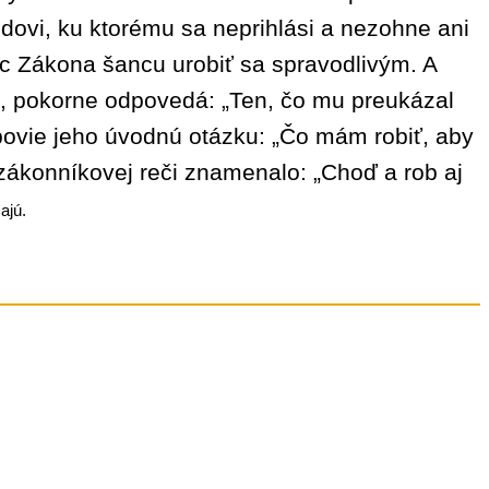
ovi, ku ktorému sa neprihlási a nezohne ani
lec Zákona šancu urobiť sa spravodlivým. A
j, pokorne odpovedá: „Ten, čo mu preukázal
povie jeho úvodnú otázku: „Čo mám robiť, aby
 zákonníkovej reči znamenalo: „Choď a rob aj
ajú.