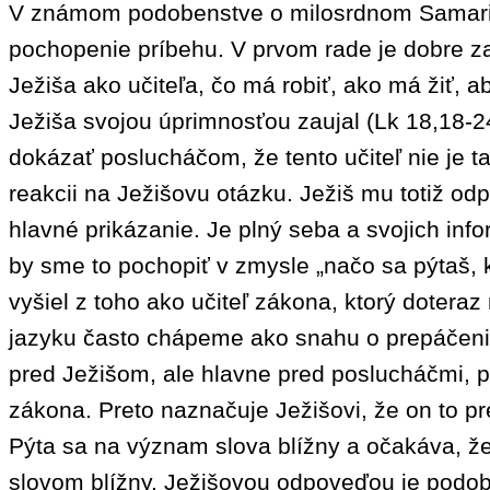
V známom podobenstve o milosrdnom Samaritán
pochopenie príbehu. V prvom rade je dobre zap
Ježiša ako učiteľa, čo má robiť, ako má žiť, 
Ježiša svojou úprimnosťou zaujal (Lk 18,18-2
dokázať poslucháčom, že tento učiteľ nie je ta
reakcii na Ježišovu otázku. Ježiš mu totiž od
hlavné prikázanie. Je plný seba a svojich info
by sme to pochopiť v zmysle „načo sa pýtaš, ke
vyšiel z toho ako učiteľ zákona, ktorý doteraz
jazyku často chápeme ako snahu o prepáčenie
pred Ježišom, ale hlavne pred poslucháčmi, 
zákona. Preto naznačuje Ježišovi, že on to pre
Pýta sa na význam slova blížny a očakáva, ž
slovom blížny. Ježišovou odpoveďou je podob