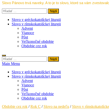
Slovo Pánovo trvá naveky. A to je to slovo, ktoré sa vám zvestovalo
Hľadať:
Slovo v gréckokatolíckej liturgii
Slovo v rímskokatolíckej liturgii
Advent
Vianoce
Pôst
Veľkonočné obdobie
Obdobie cez rok
Hľadať:
Main Menu
Slovo v gréckokatolíckej liturgii
Slovo v rímskokatolíckej liturgii
Advent
Vianoce
Pôst
Veľkonočné obdobie
Obdobie cez rok
Obdobie cez rok
/
Rok C
/
Slovo na nedeľu
/
Slovo v rímskokatolíckej