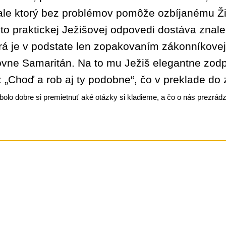
ale ktorý bez problémov pomôže ozbíjanému Žid
tejto praktickej Ježišovej odpovedi dostáva zna
orá je v podstate len zopakovaním zákonníkove
lovne Samaritán. Na to mu Ježiš elegantne zod
: „Choď a rob aj ty podobne“, čo v preklade do
 bolo dobre si premietnuť aké otázky si kladieme, a čo o nás prezrádz