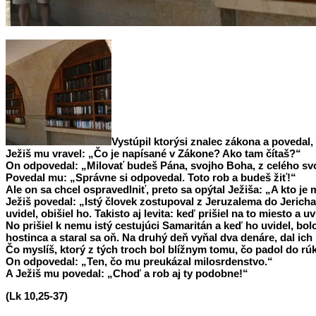
Vystúpil ktorýsi znalec zákona a povedal
Ježiš mu vravel: „Čo je napísané v Zákone? Ako tam čítaš?“
On odpovedal: „Milovať budeš Pána, svojho Boha, z celého svojh
Povedal mu: „Správne si odpovedal. Toto rob a budeš žiť!“
Ale on sa chcel ospravedlniť, preto sa opýtal Ježiša: „A kto je 
Ježiš povedal: „Istý človek zostupoval z Jeruzalema do Jericha 
uvidel, obišiel ho. Takisto aj levita: keď prišiel na to miesto a uvi
No prišiel k nemu istý cestujúci Samaritán a keď ho uvidel, bolo
hostinca a staral sa oň. Na druhý deň vyňal dva denáre, dal ich 
Čo myslíš, ktorý z tých troch bol blížnym tomu, čo padol do rú
On odpovedal: „Ten, čo mu preukázal milosrdenstvo.“
A Ježiš mu povedal: „Choď a rob aj ty podobne!“
(Lk 10,25-37)