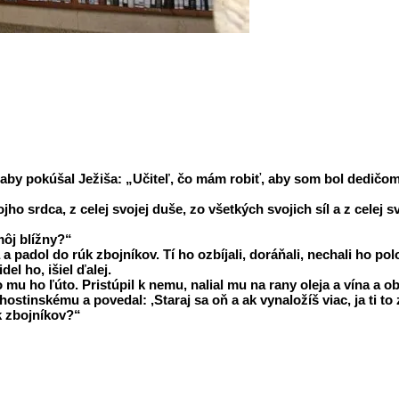
, aby pokúšal Ježiša: „Učiteľ, čo mám robiť, aby som bol dedičo
o srdca, z celej svojej duše, zo všetkých svojich síl a z celej 
môj blížny?“
a padol do rúk zbojníkov. Tí ho ozbíjali, doráňali, nechali ho po
del ho, išiel ďalej.
 mu ho ľúto. Pristúpil k nemu, nalial mu na rany oleja a vína a o
hostinskému a povedal: ‚Staraj sa oň a ak vynaložíš viac, ja ti t
k zbojníkov?“