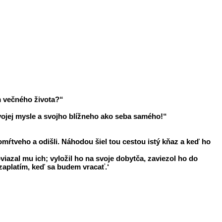
m večného života?“
svojej mysle a svojho blížneho ako seba samého!“
lomŕtveho a odišli. Náhodou šiel tou cestou istý kňaz a keď ho
bviazal mu ich; vyložil ho na svoje dobytča, zaviezol ho do
o zaplatím, keď sa budem vracať.‘