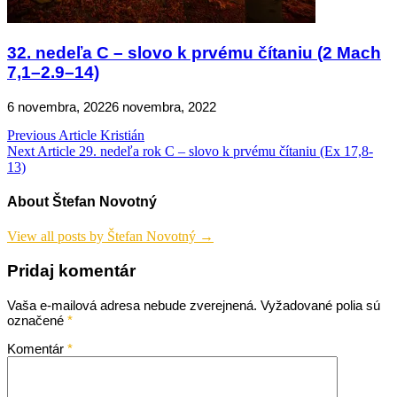
32. nedeľa C – slovo k prvému čítaniu (2 Mach
7,1–2.9–14)
6 novembra, 2022
6 novembra, 2022
Navigácia
Previous Article
Kristián
Next Article
29. nedeľa rok C – slovo k prvému čítaniu (Ex 17,8-
v
13)
článku
About Štefan Novotný
View all posts by Štefan Novotný →
Pridaj komentár
Vaša e-mailová adresa nebude zverejnená.
Vyžadované polia sú
označené
*
Komentár
*