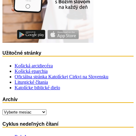
Užitočné stránky
Košická arcidiecéza
Košická eparchia
Oficiálna stránka Katolíckej Cirkvi na Slovensku
Liturgické čítania
Katolícke biblické dielo
Archív
Archív
Cyklus nedeľných čítaní