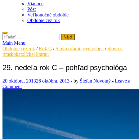
Vianoce
Pôst
Veľkonočné obdobie
Obdobie cez rok
Hľadať:
Main Menu
Obdobie cez rok
/
Rok C
/
Slovo očami psychológa
/
Slovo v
rímskokatolíckej liturgii
29. nedeľa rok C – pohľad psychológa
20 októbra, 2013
26 októbra, 2013
-
by
Štefan Novotný
-
Leave a
Comment