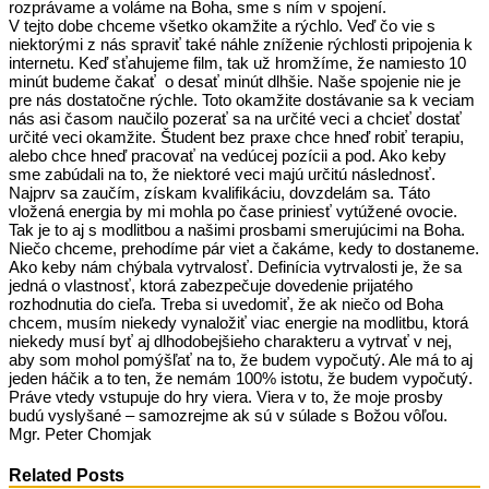
rozprávame a voláme na Boha, sme s ním v spojení.
V tejto dobe chceme všetko okamžite a rýchlo. Veď čo vie s
niektorými z nás spraviť také náhle zníženie rýchlosti pripojenia k
internetu. Keď sťahujeme film, tak už hromžíme, že namiesto 10
minút budeme čakať o desať minút dlhšie. Naše spojenie nie je
pre nás dostatočne rýchle. Toto okamžite dostávanie sa k veciam
nás asi časom naučilo pozerať sa na určité veci a chcieť dostať
určité veci okamžite. Študent bez praxe chce hneď robiť terapiu,
alebo chce hneď pracovať na vedúcej pozícii a pod. Ako keby
sme zabúdali na to, že niektoré veci majú určitú následnosť.
Najprv sa zaučím, získam kvalifikáciu, dovzdelám sa. Táto
vložená energia by mi mohla po čase priniesť vytúžené ovocie.
Tak je to aj s modlitbou a našimi prosbami smerujúcimi na Boha.
Niečo chceme, prehodíme pár viet a čakáme, kedy to dostaneme.
Ako keby nám chýbala vytrvalosť. Definícia vytrvalosti je, že sa
jedná o vlastnosť, ktorá zabezpečuje dovedenie prijatého
rozhodnutia do cieľa. Treba si uvedomiť, že ak niečo od Boha
chcem, musím niekedy vynaložiť viac energie na modlitbu, ktorá
niekedy musí byť aj dlhodobejšieho charakteru a vytrvať v nej,
aby som mohol pomýšľať na to, že budem vypočutý. Ale má to aj
jeden háčik a to ten, že nemám 100% istotu, že budem vypočutý.
Práve vtedy vstupuje do hry viera. Viera v to, že moje prosby
budú vyslyšané – samozrejme ak sú v súlade s Božou vôľou.
Mgr. Peter Chomjak
Related Posts