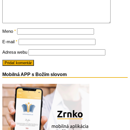
Meno
*
E-mail
*
Adresa webu
Mobilná APP s Božím slovom