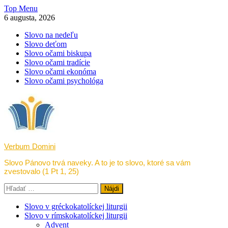
Skip
Top Menu
to
6 augusta, 2026
content
Slovo na nedeľu
Slovo deťom
Slovo očami biskupa
Slovo očami tradície
Slovo očami ekonóma
Slovo očami psychológa
Verbum Domini
Slovo Pánovo trvá naveky. A to je to slovo, ktoré sa vám
zvestovalo (1 Pt 1, 25)
Hľadať:
Slovo v gréckokatolíckej liturgii
Slovo v rímskokatolíckej liturgii
Advent