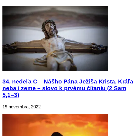
34. nedeľa C – Nášho Pána Ježiša Krista, Kráľa
neba i zeme – slovo k prvému čítaniu (2 Sam
5,1–3)
19 novembra, 2022