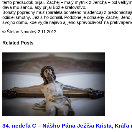
tento predsudok prijali. Zachej – malý mýtnik z Jericha – bol veľ
dáva mu šancu, aby prijal Božie kráľovstvo.
Bohatý popredný muž (paralela bohatého mládenca) z predchádzajúce
odišiel smutný. Ježiš ho odhalil. Podobne je odhalený Zachej. Jeho
svojho domu, kde vyjde najavo aj jeho spravodlivosť na prekvapeni
© Štefan Novotný 2.11.2013
Related Posts
34. nedeľa C – Nášho Pána Ježiša Krista, Kráľa 