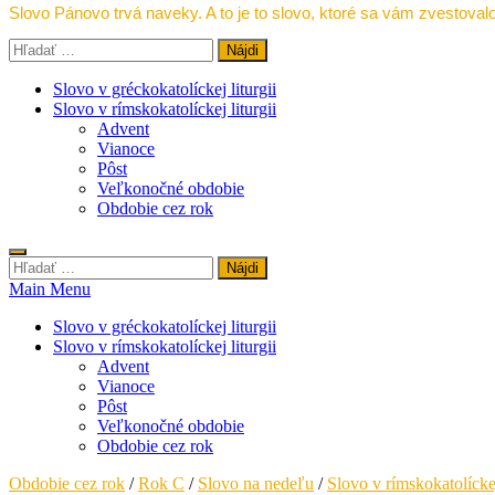
Slovo Pánovo trvá naveky. A to je to slovo, ktoré sa vám zvestovalo
Hľadať:
Slovo v gréckokatolíckej liturgii
Slovo v rímskokatolíckej liturgii
Advent
Vianoce
Pôst
Veľkonočné obdobie
Obdobie cez rok
Hľadať:
Main Menu
Slovo v gréckokatolíckej liturgii
Slovo v rímskokatolíckej liturgii
Advent
Vianoce
Pôst
Veľkonočné obdobie
Obdobie cez rok
Obdobie cez rok
/
Rok C
/
Slovo na nedeľu
/
Slovo v rímskokatolíckej