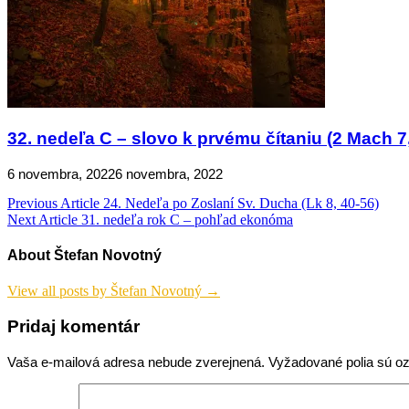
32. nedeľa C – slovo k prvému čítaniu (2 Mach 7
6 novembra, 2022
6 novembra, 2022
Navigácia
Previous Article
24. Nedeľa po Zoslaní Sv. Ducha (Lk 8, 40-56)
Next Article
31. nedeľa rok C – pohľad ekonóma
v
článku
About Štefan Novotný
View all posts by Štefan Novotný →
Pridaj komentár
Vaša e-mailová adresa nebude zverejnená.
Vyžadované polia sú 