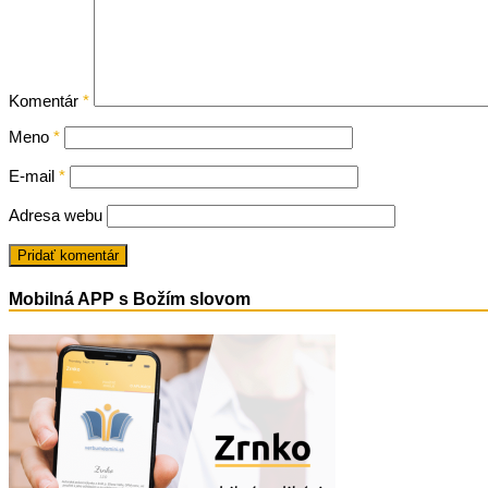
Komentár
*
Meno
*
E-mail
*
Adresa webu
Mobilná APP s Božím slovom