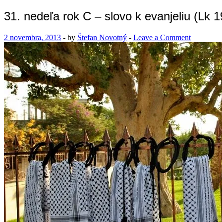
31. nedeľa rok C – slovo k evanjeliu (Lk 1
2 novembra, 2013
-
by
Štefan Novotný
-
Leave a Comment