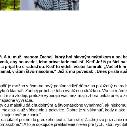
ň. A tu muž, menom Zachej, ktorý bol hlavným mýtnikom a bol boha
vník, aby ho uvidel, lebo práve tade mal ísť. Keď Ježiš prišiel n
 prijal ho s radosťou. Keď to videli, všetci šomrali: „Vošiel k 
amal, vrátim štvornásobne.“ Ježiš mu povedal: „Dnes prišla s
äť je možno v ňom na prvý pohľad vidieť dôraz na položený na rados
yknú klamať. Zachej príbeh je toho výstižnou ukážkou. Všetci máme 
že sú zlodeji, pretože vyberajú viac než majú zhora prikázané, a že
enápadne vyvracia.
olovicu majetku dá chudobným a štvornásobne vynahradí, ak niekomu 
ajetku a už vôbec nie z polovice. Dobre je si všimnúť, kedy a ako to
 „majetkové priznanie“.
a čitateľ pozrie do gréckeho textu. Tam stojí Zachejovo priznanie n
bne.“! A to je šokujúce prehlásenie nielen pre tých, ktorí vyčítali 