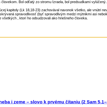
kým človekom. Bol odťatý zo stromu Izraela, bol predsudkami vylúčen
j kapitoly (Lk 18,18-23) zachovával navonok všetko, ale vnútri neve
 skrývaná spravodlivosť (byť spravodlivým medzi mýtnikmi asi nebolo 
e všetkých , ktorí ho odsudzovali ako hriešneho človeka.
neba i zeme – slovo k prvému čítaniu (2 Sam 5,1–