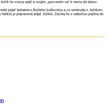
ý. Ježiš ho vracia späť a svojím „pozvaním sa“ k nemu do domu
del prijať bohatstvo Božieho kráľovstva a zo stretnutia s Ježišom
ľahké) je pripravená prijať Ježiša. Zachej ho s radosťou prijíma do
3)