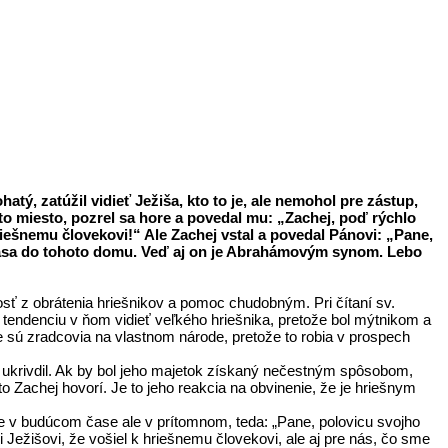
tý, zatúžil vidieť Ježiša, kto to je, ale nemohol pre zástup,
a to miesto, pozrel sa hore a povedal mu: „Zachej, poď rýchlo
hriešnemu človekovi!“ Ale Zachej vstal a povedal Pánovi: „Pane,
pása do tohoto domu. Veď aj on je Abrahámovým synom. Lebo
ť z obrátenia hriešnikov a pomoc chudobným. Pri čítaní sv.
tendenciu v ňom vidieť veľkého hriešnika, pretože bol mýtnikom a
 sú zradcovia na vlastnom národe, pretože to robia v prospech
ukrivdil. Ak by bol jeho majetok získaný nečestným spôsobom,
 Zachej hovorí. Je to jeho reakcia na obvinenie, že je hriešnym
ie v budúcom čase ale v prítomnom, teda: „Pane, polovicu svojho
Ježišovi, že vošiel k hriešnemu človekovi, ale aj pre nás, čo sme