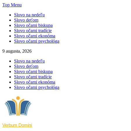
Skip
Top Menu
to
Slovo na nedeľu
content
Slovo deťom
Slovo očami biskupa
Slovo očami tradície
Slovo očami ekonóma
Slovo očami psychológa
9 augusta, 2026
Slovo na nedeľu
Slovo deťom
Slovo očami biskupa
Slovo očami tradície
Slovo očami ekonóma
Slovo očami psychológa
Verbum Domini