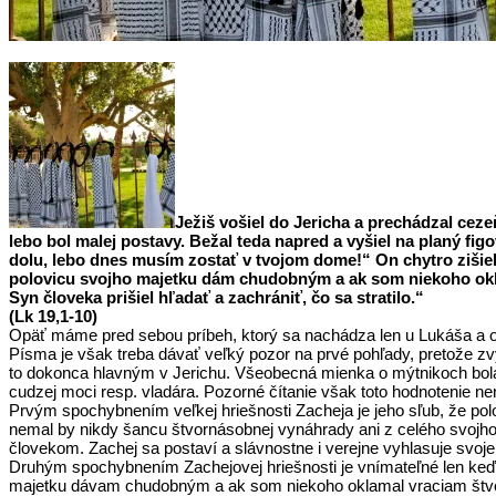
Ježiš vošiel do Jericha a prechádzal ceze
lebo bol malej postavy. Bežal teda napred a vyšiel na planý figo
dolu, lebo dnes musím zostať v tvojom dome!“ On chytro zišiel a
polovicu svojho majetku dám chudobným a ak som niekoho okl
Syn človeka prišiel hľadať a zachrániť, čo sa stratilo.“
(Lk 19,1-10)
Opäť máme pred sebou príbeh, ktorý sa nachádza len u Lukáša a op
Písma je však treba dávať veľký pozor na prvé pohľady, pretože zv
to dokonca hlavným v Jerichu. Všeobecná mienka o mýtnikoch bola, 
cudzej moci resp. vladára. Pozorné čítanie však toto hodnotenie n
Prvým spochybnením veľkej hriešnosti Zacheja je jeho sľub, že p
nemal by nikdy šancu štvornásobnej vynáhrady ani z celého svojho m
človekom. Zachej sa postaví a slávnostne i verejne vyhlasuje svoje
Druhým spochybnením Zachejovej hriešnosti je vnímateľné len keď s
majetku dávam chudobným a ak som niekoho oklamal vraciam štvornáso