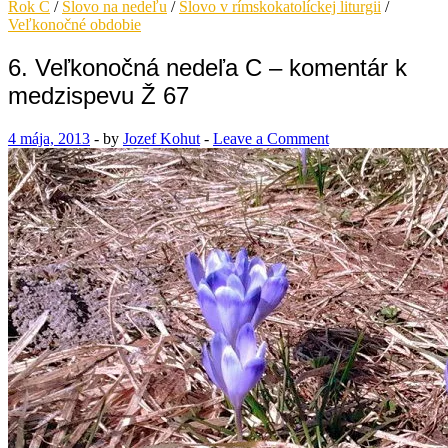
Rok C
/
Slovo na nedeľu
/
Slovo v rímskokatolíckej liturgii
/
Veľkonočné obdobie
6. Veľkonočná nedeľa C – komentár k
medzispevu Ž 67
4 mája, 2013
-
by
Jozef Kohut
-
Leave a Comment