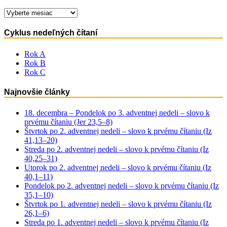
Archív
Cyklus nedeľných čítaní
Rok A
Rok B
Rok C
Najnovšie články
18. decembra – Pondelok po 3. adventnej nedeli – slovo k
prvému čítaniu (Jer 23,5–8)
Štvrtok po 2. adventnej nedeli – slovo k prvému čítaniu (Iz
41,13–20)
Streda po 2. adventnej nedeli – slovo k prvému čítaniu (Iz
40,25–31)
Utorok po 2. adventnej nedeli – slovo k prvému čítaniu (Iz
40,1–11)
Pondelok po 2. adventnej nedeli – slovo k prvému čítaniu (Iz
35,1–10)
Štvrtok po 1. adventnej nedeli – slovo k prvému čítaniu (Iz
26,1–6)
Streda po 1. adventnej nedeli – slovo k prvému čítaniu (Iz