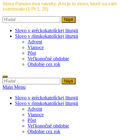
Slovo Pánovo trvá naveky. A to je to slovo, ktoré sa vám
zvestovalo (1 Pt 1, 25)
Hľadať:
Slovo v gréckokatolíckej liturgii
Slovo v rímskokatolíckej liturgii
Advent
Vianoce
Pôst
Veľkonočné obdobie
Obdobie cez rok
Hľadať:
Main Menu
Slovo v gréckokatolíckej liturgii
Slovo v rímskokatolíckej liturgii
Advent
Vianoce
Pôst
Veľkonočné obdobie
Obdobie cez rok