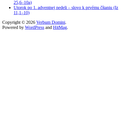
25,6–10a)
Utorok po 1. adventnej nedeli – slovo k prvému čítaniu (Iz
11,1–10)
Copyright © 2026
Verbum Domini
.
Powered by
WordPress
and
HitMag
.