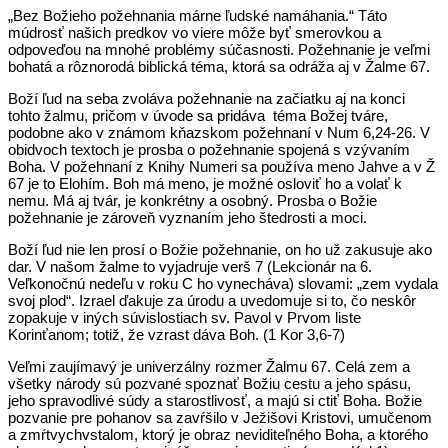
„Bez Božieho požehnania márne ľudské namáhania.“ Táto
múdrosť našich predkov vo viere môže byť smerovkou a
odpoveďou na mnohé problémy súčasnosti. Požehnanie je veľmi
bohatá a rôznorodá biblická téma, ktorá sa odráža aj v Žalme 67.
Boží ľud na seba zvoláva požehnanie na začiatku aj na konci
tohto žalmu, pričom v úvode sa pridáva téma Božej tváre,
podobne ako v známom kňazskom požehnaní v Num 6,24-26. V
obidvoch textoch je prosba o požehnanie spojená s vzývaním
Boha. V požehnaní z Knihy Numeri sa používa meno Jahve a v Ž
67 je to Elohím. Boh má meno, je možné osloviť ho a volať k
nemu. Má aj tvár, je konkrétny a osobný. Prosba o Božie
požehnanie je zároveň vyznaním jeho štedrosti a moci.
Boží ľud nie len prosí o Božie požehnanie, on ho už zakusuje ako
dar. V našom žalme to vyjadruje verš 7 (Lekcionár na 6.
Veľkonočnú nedeľu v roku C ho vynecháva) slovami: „zem vydala
svoj plod“. Izrael ďakuje za úrodu a uvedomuje si to, čo neskôr
zopakuje v iných súvislostiach sv. Pavol v Prvom liste
Korinťanom; totiž, že vzrast dáva Boh. (1 Kor 3,6-7)
Veľmi zaujímavý je univerzálny rozmer Žalmu 67. Celá zem a
všetky národy sú pozvané spoznať Božiu cestu a jeho spásu,
jeho spravodlivé súdy a starostlivosť, a majú si ctiť Boha. Božie
pozvanie pre pohanov sa zavŕšilo v Ježišovi Kristovi, umučenom
a zmŕtvychvstalom, ktorý je obraz neviditeľného Boha, a ktorého