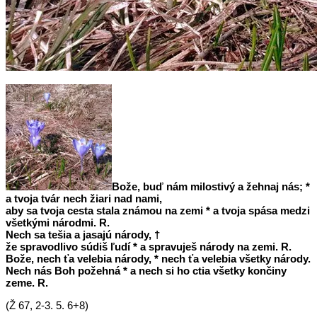
Bože, buď nám milostivý a žehnaj nás; *
a tvoja tvár nech žiari nad nami,
aby sa tvoja cesta stala známou na zemi *
a tvoja spása medzi
všetkými národmi. R.
Nech sa tešia a jasajú národy, †
že spravodlivo súdiš ľudí *
a spravuješ národy na zemi. R.
Bože, nech ťa velebia národy, *
nech ťa velebia všetky národy.
Nech nás Boh požehná *
a nech si ho ctia všetky končiny
zeme. R.
(Ž 67, 2-3. 5. 6+8)