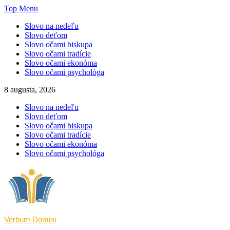
Skip
Top Menu
to
Slovo na nedeľu
content
Slovo deťom
Slovo očami biskupa
Slovo očami tradície
Slovo očami ekonóma
Slovo očami psychológa
8 augusta, 2026
Slovo na nedeľu
Slovo deťom
Slovo očami biskupa
Slovo očami tradície
Slovo očami ekonóma
Slovo očami psychológa
Verbum Domini