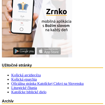
Užitočné stránky
Košická arcidiecéza
Košická eparchia
Oficiálna stránka Katolíckej Cirkvi na Slovensku
Liturgické čítania
Katolícke biblické dielo
Archív