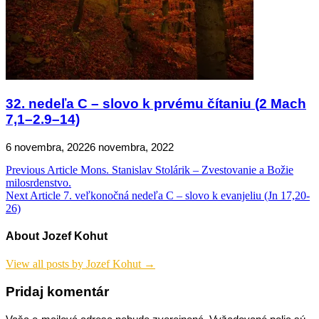
32. nedeľa C – slovo k prvému čítaniu (2 Mach
7,1–2.9–14)
6 novembra, 2022
6 novembra, 2022
Navigácia
Previous Article
Mons. Stanislav Stolárik – Zvestovanie a Božie
milosrdenstvo.
v
Next Article
7. veľkonočná nedeľa C – slovo k evanjeliu (Jn 17,20-
článku
26)
About Jozef Kohut
View all posts by Jozef Kohut →
Pridaj komentár