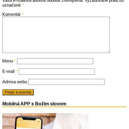
Vaša e-mailová adresa nebude zverejnená.
Vyžadované polia sú
označené
*
Komentár
*
Meno
*
E-mail
*
Adresa webu
Mobilná APP s Božím slovom