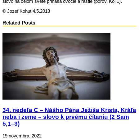
slovo na celom svete prináša ovocie a rastie (porov. Kol 1).
© Jozef Kohut 4.5.2013
Related Posts
34. nedeľa C – Nášho Pána Ježiša Krista, Kráľa
neba i zeme – slovo k prvému čítaniu (2 Sam
5,1–3)
19 novembra, 2022