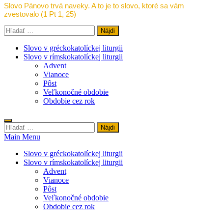
Slovo Pánovo trvá naveky. A to je to slovo, ktoré sa vám
zvestovalo (1 Pt 1, 25)
Hľadať:
Slovo v gréckokatolíckej liturgii
Slovo v rímskokatolíckej liturgii
Advent
Vianoce
Pôst
Veľkonočné obdobie
Obdobie cez rok
Hľadať:
Main Menu
Slovo v gréckokatolíckej liturgii
Slovo v rímskokatolíckej liturgii
Advent
Vianoce
Pôst
Veľkonočné obdobie
Obdobie cez rok