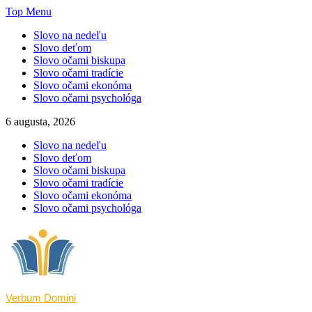
Skip
Top Menu
to
Slovo na nedeľu
content
Slovo deťom
Slovo očami biskupa
Slovo očami tradície
Slovo očami ekonóma
Slovo očami psychológa
6 augusta, 2026
Slovo na nedeľu
Slovo deťom
Slovo očami biskupa
Slovo očami tradície
Slovo očami ekonóma
Slovo očami psychológa
Verbum Domini