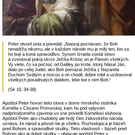
Peter otvoril ústa a povedal: „Naozaj poznávam, že Boh
nenadŕža nikomu, ale v každom národe mu je milý ten, kto sa
ho bojí a koná spravodlivo. Synom Izraela zoslal slovo
a zvestoval pokoj skrze Ježiša Krista; on je Pánom všetkých.
Vy viete, čo sa počnúc od Galiley po krste, ktorý hlásal Ján,
dialo po celej Judei; ako Boh pomazal Ježiša z Nazareta
Duchom Svätým a mocou a on chodil, dobre robil a uzdravoval
všetkých posadnutých diablom, lebo bol s ním Boh.“
(Sk 10, 34-38)
Apoštol Peter hovorí tieto slová v dome rímskeho stotníka
Kornélia v Cézarei Prímorskej, kam ho pod vplyvom
nadprirodzeného zjavenia vo sne priviedli Kornéliovi sluhovia.
Apoštol Peter ako chudobný ale hrdý člen židovského národa
uznáva, že národ a pôvod nie je všetko. Rozhodujúca je bázeň
pred Bohom a spravodlivé skutky. Tieto vlastnosti – bázeň pred
Bohom ako aj dobré skutky – objavuje apoštol Peter v