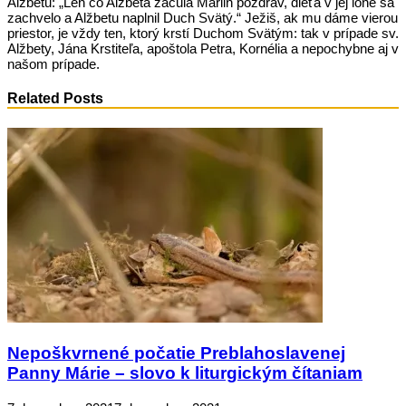
Alžbetu: „Len čo Alžbeta začula Máriin pozdrav, dieťa v jej lone sa
zachvelo a Alžbetu naplnil Duch Svätý.“ Ježiš, ak mu dáme vierou
priestor, je vždy ten, ktorý krstí Duchom Svätým: tak v prípade sv.
Alžbety, Jána Krstiteľa, apoštola Petra, Kornélia a nepochybne aj v
našom prípade.
Related Posts
Nepoškvrnené počatie Preblahoslavenej
Panny Márie – slovo k liturgickým čítaniam