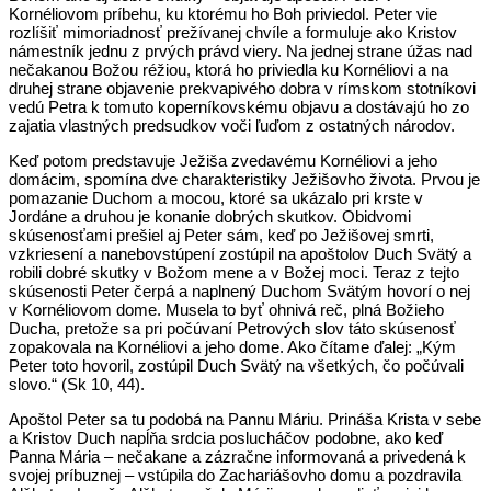
Kornéliovom príbehu, ku ktorému ho Boh priviedol. Peter vie
rozlíšiť mimoriadnosť prežívanej chvíle a formuluje ako Kristov
námestník jednu z prvých právd viery. Na jednej strane úžas nad
nečakanou Božou réžiou, ktorá ho priviedla ku Kornéliovi a na
druhej strane objavenie prekvapivého dobra v rímskom stotníkovi
vedú Petra k tomuto koperníkovskému objavu a dostávajú ho zo
zajatia vlastných predsudkov voči ľuďom z ostatných národov.
Keď potom predstavuje Ježiša zvedavému Kornéliovi a jeho
domácim, spomína dve charakteristiky Ježišovho života. Prvou je
pomazanie Duchom a mocou, ktoré sa ukázalo pri krste v
Jordáne a druhou je konanie dobrých skutkov. Obidvomi
skúsenosťami prešiel aj Peter sám, keď po Ježišovej smrti,
vzkriesení a nanebovstúpení zostúpil na apoštolov Duch Svätý a
robili dobré skutky v Božom mene a v Božej moci. Teraz z tejto
skúsenosti Peter čerpá a naplnený Duchom Svätým hovorí o nej
v Kornéliovom dome. Musela to byť ohnivá reč, plná Božieho
Ducha, pretože sa pri počúvaní Petrových slov táto skúsenosť
zopakovala na Kornéliovi a jeho dome. Ako čítame ďalej: „Kým
Peter toto hovoril, zostúpil Duch Svätý na všetkých, čo počúvali
slovo.“ (Sk 10, 44).
Apoštol Peter sa tu podobá na Pannu Máriu. Prináša Krista v sebe
a Kristov Duch napĺňa srdcia poslucháčov podobne, ako keď
Panna Mária – nečakane a zázračne informovaná a privedená k
svojej príbuznej – vstúpila do Zachariášovho domu a pozdravila