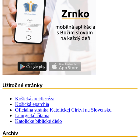
Užitočné stránky
Košická arcidiecéza
Košická eparchia
Oficiálna stránka Katolíckej Cirkvi na Slovensku
Liturgické čítania
Katolícke biblické dielo
Archív