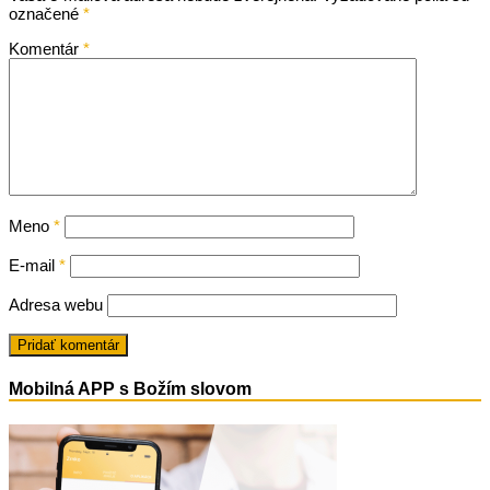
označené
*
Komentár
*
Meno
*
E-mail
*
Adresa webu
Mobilná APP s Božím slovom