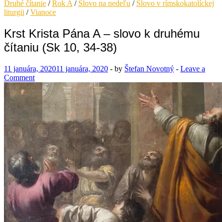
Druhé čítanie
/
Rok A
/
Slovo na nedeľu
/
Slovo v rímskokatolíckej
liturgii
/
Vianoce
Krst Krista Pána A – slovo k druhému
čítaniu (Sk 10, 34-38)
11 januára, 2020
11 januára, 2020
-
by
Štefan Novotný
-
Leave a
Comment