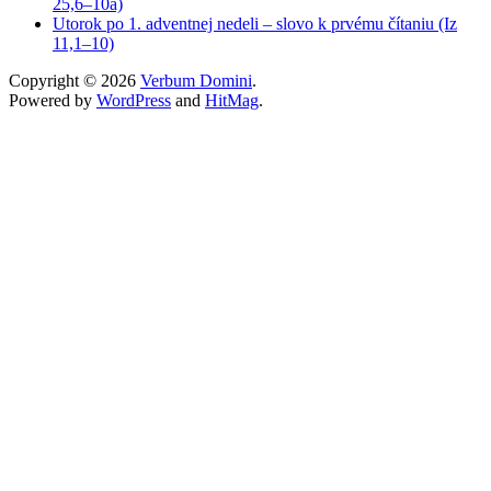
25,6–10a)
Utorok po 1. adventnej nedeli – slovo k prvému čítaniu (Iz
11,1–10)
Copyright © 2026
Verbum Domini
.
Powered by
WordPress
and
HitMag
.