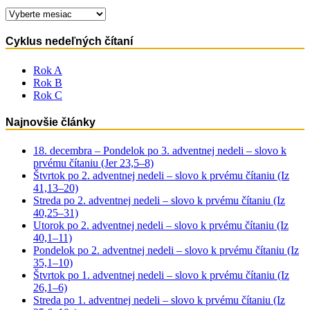
Archív
Cyklus nedeľných čítaní
Rok A
Rok B
Rok C
Najnovšie články
18. decembra – Pondelok po 3. adventnej nedeli – slovo k
prvému čítaniu (Jer 23,5–8)
Štvrtok po 2. adventnej nedeli – slovo k prvému čítaniu (Iz
41,13–20)
Streda po 2. adventnej nedeli – slovo k prvému čítaniu (Iz
40,25–31)
Utorok po 2. adventnej nedeli – slovo k prvému čítaniu (Iz
40,1–11)
Pondelok po 2. adventnej nedeli – slovo k prvému čítaniu (Iz
35,1–10)
Štvrtok po 1. adventnej nedeli – slovo k prvému čítaniu (Iz
26,1–6)
Streda po 1. adventnej nedeli – slovo k prvému čítaniu (Iz