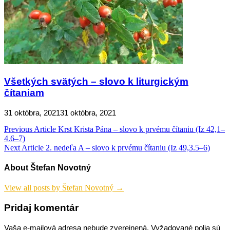
Všetkých svätých – slovo k liturgickým
čítaniam
31 októbra, 2021
31 októbra, 2021
Navigácia
Previous Article
Krst Krista Pána – slovo k prvému čítaniu (Iz 42,1–
4.6–7)
v
Next Article
2. nedeľa A – slovo k prvému čítaniu (Iz 49,3.5–6)
článku
About Štefan Novotný
View all posts by Štefan Novotný →
Pridaj komentár
Vaša e-mailová adresa nebude zverejnená.
Vyžadované polia sú