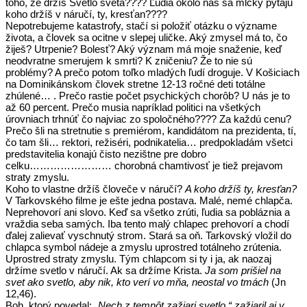
toho, že držíš Svetlo sveta???? Ľudia okolo nás sa mlčky pýtajú
koho držíš v náručí, ty, kresťan????
Nepotrebujeme katastrofy, stačí si položiť otázku o význame
života, a človek sa ocitne v slepej uličke. Aký zmysel má to, čo
žiješ? Utrpenie? Bolesť? Aký význam má moje snaženie, keď
neodvratne smerujem k smrti? K zničeniu? Že to nie sú
problémy? A prečo potom toľko mladých ľudí droguje. V Košiciach
na Dominikánskom človek stretne 12-13 ročné deti totálne
zhúlené… . Prečo rastie počet psychických chorôb? U nás je to
až 60 percent. Prečo musia napríklad politici na všetkých
úrovniach trhnúť čo najviac zo spoločného???? Za každú cenu?
Prečo šli na stretnutie s premiérom, kandidátom na prezidenta, tí,
čo tam šli… rektori, režiséri, podnikatelia… predpokladám všetci
predstavitelia konajú čisto nezištne pre dobro
celku…………………… chorobná chamtivosť je tiež prejavom
straty zmyslu.
Koho to vlastne držíš človeče v náručí?
A koho držíš ty, kresťan?
V Tarkovského filme je ešte jedna postava. Malé, nemé chlapča.
Neprehovorí ani slovo. Keď sa všetko zrúti, ľudia sa pobláznia a
vraždia seba samých. Iba tento malý chlapec prehovorí a chodí
ďalej zalievať vyschnutý strom. Stará sa oň. Tarkovský vložil do
chlapca symbol nádeje a zmyslu uprostred totálneho zrútenia.
Uprostred straty zmyslu. Tým chlapcom si ty i ja, ak naozaj
držíme svetlo v náručí. Ak sa držíme Krista.
Ja som prišiel na
svet ako svetlo, aby nik, kto verí vo mňa, neostal vo tmách
(Jn
12,46).
Boh, ktorý povedal:
„Nech z temnôt zažiari svetlo,“ zažiaril aj v