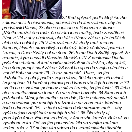
22 Keď uplynuli podľa Mojžišovho
zákona dni ich očisťovania, priniesli ho do Jeruzalema, aby ho
predstavili Pánovi, 23 ako je napísané v Pánovom zákone:
„Všetko mužského rodu, čo otvára lono matky, bude zasvätené
Pánovi,“
24 a aby obetovali, ako káže Pánov zákon, pár hrdličiek
alebo dva holúbky. 25 V Jeruzaleme žil vtedy muž menom
Simeon, človek spravodlivý a nábožný, ktorý očakával potechu
Izraela, a Duch Svätý bol na ňom. 26 Jemu Duch Svätý vyjavil, že
neumrie, kým neuvidí Pánovho Mesiáša. 27 Z vnuknutia Ducha
prišiel do chrámu. A keď rodičia prinášali dieťa Ježiša, aby splnili,
čo o ňom predpisoval zákon, 28 vzal ho aj on do svojho náručia a
velebil Boha slovami: 29 „Teraz prepustíš, Pane, svojho
služobníka v pokoji podľa svojho slova, 30 lebo moje oči uvideli
tvoju spásu, 31 ktorú si pripravil pred tvárou všetkých národov: 32
svetlo na osvietenie pohanov a slávu Izraela, tvojho ľudu.“ 33 Jeho
otec a matka divili sa tomu, čo sa o ňom hovorilo. 34 Simeon ich
požehnal a Márii, jeho matke, povedal: „On je ustanovený na pád
a na povstanie pre mnohých v Izraeli a na znamenie, ktorému
budú odporovať, 35 – a tvoju vlastnú dušu prenikne meč -, aby
vyšlo najavo zmýšľanie mnohých sŕdc.“ 36 Žila vtedy aj
prorokyňa Anna, Fanuelova dcéra, z Aserovho kmeňa. Bola už vo
vysokom veku. Od svojho panenstva žila so svojím mužom
sedem rokov, 37 potom ako vdova do osemdesiateho štvrtého