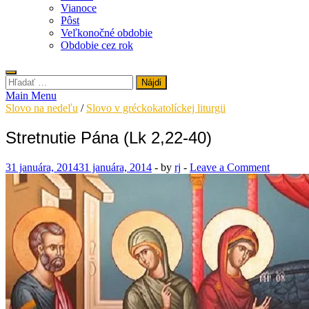
Vianoce
Pôst
Veľkonočné obdobie
Obdobie cez rok
Hľadať:
Main Menu
Slovo na nedeľu
/
Slovo v gréckokatolíckej liturgii
Stretnutie Pána (Lk 2,22-40)
31 januára, 2014
31 januára, 2014
-
by
rj
-
Leave a Comment