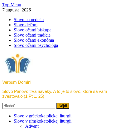
Skip
Top Menu
to
7 augusta, 2026
content
Slovo na nedeľu
Slovo deťom
Slovo očami biskupa
Slovo očami tradície
Slovo očami ekonóma
Slovo očami psychológa
Verbum Domini
Slovo Pánovo trvá naveky. A to je to slovo, ktoré sa vám
zvestovalo (1 Pt 1, 25)
Hľadať:
Slovo v gréckokatolíckej liturgii
Slovo v rímskokatolíckej liturgii
Advent