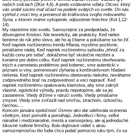
našich srdciach
(2Kor 4,6). A preto vzdávame
vďaky Otcovi, ktorý
vás urobil súcimi mať účasť na podiele svätých vo svetle. On nás
vytrhol z moci tmy a preniesol do kráľovstva svojho milovaného
Syna, v ktorom máme vykúpenie, odpustenie hriechov
(Kol 1,12-
14).
My vlastníme toto svetlo. Samozrejme za predpokladu, že
dôverujeme Kristovi. Nie teoreticky, ale prakticky. Keď nielen
berieme do rúk jeho slovo, ale ho aj čítame a pokúšame sa ho žiť.
Keď napriek rozšírenému trendu frflania, myslíme pozitívne,
prinášame nádej. Keď napriek rozšírenému spôsobu „trhnúť za
každú cenu pre seba“, dokážeme byť skutočne nezištní a
konáme pre dobro celku. Keď napriek rozšírenému obviňovaniu
iných a zametaniu problémov pod koberec, sme autentickí v
priznaní si viny, pomenovaní zlyhania a konštruktívnom hľadaní
riešenia. Keď napriek rozšírenému obetovaniu niekoho, neváhame
zodpovedného brať na zodpovednosť a veci napraviť. Keď
napriek rozšírenému opakovaniu klamstva, aby sme zakryli
vlastné, egoistické výhody, pravdu nepotopíme, ale sa jej
zastaneme. Vtedy držíme v náručí svetlo. Vtedy prinášame
zmysel. Vtedy sme zvíťazili nad smrťou, strachom, úzkosťou,
ťarchou….
Koncom januára spoločnosť
Úsmev ako dar
udeľovala ocenenia
všetkým, ktorí pomohli a pomáhajú. Jednotlivci i firmy, veľké
národné i medzinárodné, mestá a samosprávy, ale aj jednoduché
šikovné rodinné firmičky. Bolo dojímavé vidieť s akou
samozrejmosťou títo ľudia chcú podať pomocnú ruku tým, čo sa