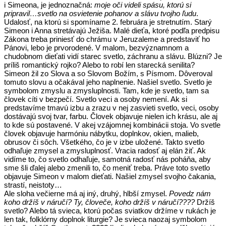
i Simeona, je jednoznačná:
moje oči videli spásu, ktorú si
pripravil…svetlo na osvietenie pohanov a slávu tvojho ľudu
.
Udalosť, na ktorú si spomíname 2. februára je stretnutím. Starý
Simeon i Anna stretávajú Ježiša. Malé dieťa, ktoré podľa predpisu
Zákona treba priniesť do chrámu v Jeruzaleme a predstaviť ho
Pánovi, lebo je prvorodené. V malom, bezvýznamnom a
chudobnom dieťati vidí starec svetlo, záchranu a slávu. Blúzni? Je
príliš romantický rojko? Alebo to robí len starecká senilita?
Simeon žil zo Slova a so Slovom Božím, s Písmom. Dôveroval
tomuto slovu a očakával jeho naplnenie. Našiel svetlo. Svetlo je
symbolom zmyslu a zmysluplnosti. Tam, kde je svetlo, tam sa
človek cíti v bezpečí. Svetlo veci a osoby nemení. Ak si
predstavíme tmavú izbu a zrazu v nej zasvieti svetlo, veci, osoby
dostávajú svoj tvar, farbu. Človek objavuje nielen ich krásu, ale aj
to kde sú postavené. V akej vzájomnej kombinácii stoja. Vo svetle
človek objavuje harmóniu nábytku, doplnkov, okien, malieb,
obrusov či sôch. Všetkého, čo je v izbe uložené. Takto svetlo
odhaľuje zmysel a zmysluplnosť. Vracia radosť aj elán žiť. Ak
vidíme to, čo svetlo odhaľuje, samotná radosť nás poháňa, aby
sme šli ďalej alebo zmenili to, čo meniť treba. Práve toto svetlo
objavuje Simeon v malom dieťati. Našiel zmysel svojho čakania,
strastí, neistoty…
Ale sloha večierne má aj iný, druhý, hlbší zmysel.
Povedz nám
koho držíš v náručí? Ty, človeče, koho držíš v náručí????
Držíš
svetlo? Alebo tá svieca, ktorú počas sviatkov držíme v rukách je
len tak, folklórny doplnok liturgie? Je svieca naozaj symbolom