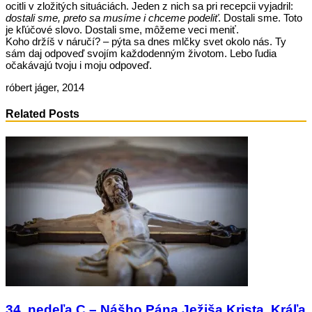
ocitli v zložitých situáciách. Jeden z nich sa pri recepcii vyjadril:
dostali sme, preto sa musíme i chceme podeliť
. Dostali sme. Toto
je kľúčové slovo. Dostali sme, môžeme veci meniť.
Koho držíš v náručí? – pýta sa dnes mlčky svet okolo nás. Ty
sám daj odpoveď svojím každodenným životom. Lebo ľudia
očakávajú tvoju i moju odpoveď.
róbert jáger, 2014
Related Posts
34. nedeľa C – Nášho Pána Ježiša Krista, Kráľa