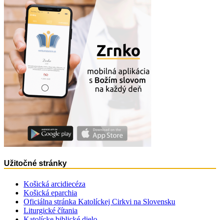
Užitočné stránky
Košická arcidiecéza
Košická eparchia
Oficiálna stránka Katolíckej Cirkvi na Slovensku
Liturgické čítania
Katolícke biblické dielo