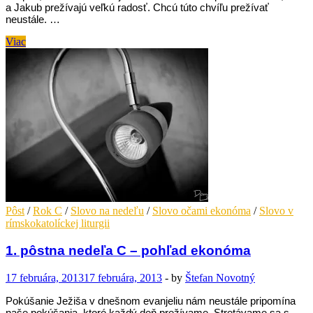
a Jakub prežívajú veľkú radosť. Chcú túto chvíľu prežívať
neustále. …
2.
Viac
pôstna
nedeľa
C
–
pohľad
ekonóma
Pôst
/
Rok C
/
Slovo na nedeľu
/
Slovo očami ekonóma
/
Slovo v
rímskokatolíckej liturgii
1. pôstna nedeľa C – pohľad ekonóma
17 februára, 2013
17 februára, 2013
-
by
Štefan Novotný
Pokúšanie Ježiša v dnešnom evanjeliu nám neustále pripomína
naše pokúšania, ktoré každý deň prežívame. Stretávame sa s