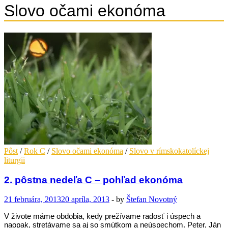
Slovo očami ekonóma
Pôst
/
Rok C
/
Slovo očami ekonóma
/
Slovo v rímskokatolíckej
liturgii
2. pôstna nedeľa C – pohľad ekonóma
21 februára, 2013
20 apríla, 2013
-
by
Štefan Novotný
V živote máme obdobia, kedy prežívame radosť i úspech a
naopak, stretávame sa aj so smútkom a neúspechom. Peter, Ján