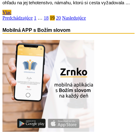
ohľadu na jej tehotenstvo, námahu, ktorú si cesta vyžadovala …
4.
Viac
adventná
Navigácia
Predchádzajúce
1
…
18
19
20
Nasledujúce
nedeľa
v
rok
Mobilná APP s Božím slovom
C
článkoch
–
pohľad
ekonóma