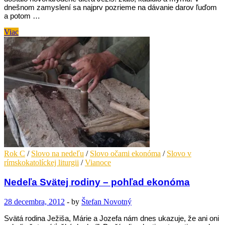
dnešnom zamyslení sa najprv pozrieme na dávanie darov ľuďom
a potom …
Zjavenie
Viac
Pána
–
pohľad
ekonóma
Rok C
/
Slovo na nedeľu
/
Slovo očami ekonóma
/
Slovo v
rímskokatolíckej liturgii
/
Vianoce
Nedeľa Svätej rodiny – pohľad ekonóma
28 decembra, 2012
-
by
Štefan Novotný
Svätá rodina Ježiša, Márie a Jozefa nám dnes ukazuje, že ani oni