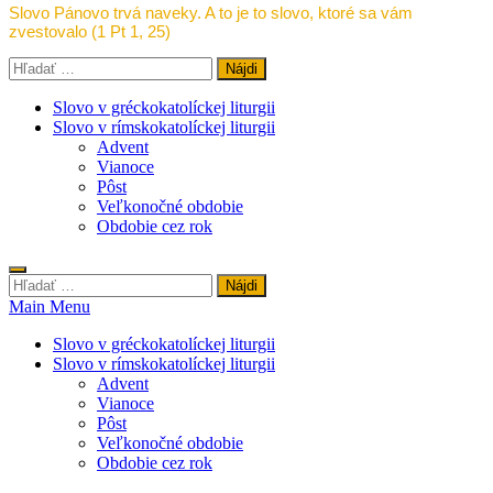
Slovo Pánovo trvá naveky. A to je to slovo, ktoré sa vám
zvestovalo (1 Pt 1, 25)
Hľadať:
Slovo v gréckokatolíckej liturgii
Slovo v rímskokatolíckej liturgii
Advent
Vianoce
Pôst
Veľkonočné obdobie
Obdobie cez rok
Hľadať:
Main Menu
Slovo v gréckokatolíckej liturgii
Slovo v rímskokatolíckej liturgii
Advent
Vianoce
Pôst
Veľkonočné obdobie
Obdobie cez rok