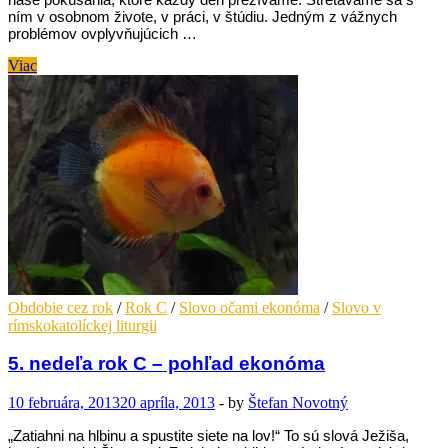
ním v osobnom živote, v práci, v štúdiu. Jedným z vážnych
problémov ovplyvňujúcich …
1.
Viac
pôstna
nedeľa
C
–
pohľad
ekonóma
Obdobie cez rok
/
Rok C
/
Slovo očami ekonóma
/
Slovo v
rímskokatolíckej liturgii
5. nedeľa rok C – pohľad ekonóma
10 februára, 2013
20 apríla, 2013
-
by
Štefan Novotný
„Zatiahni na hlbinu a spustite siete na lov!“ To sú slová Ježiša,