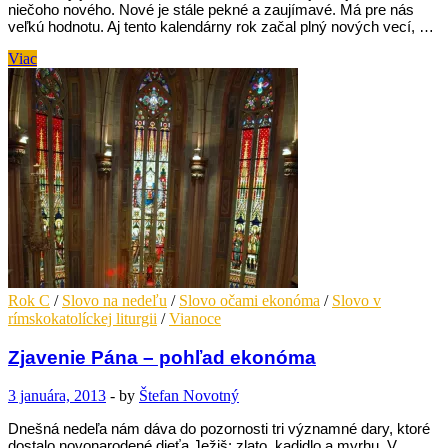
niečoho nového. Nové je stále pekné a zaujímavé. Má pre nás
veľkú hodnotu. Aj tento kalendárny rok začal plný nových vecí, …
Krst
Viac
Krista
Pána
–
pohľad
ekonóma
Rok C
/
Slovo na nedeľu
/
Slovo očami ekonóma
/
Slovo v
rímskokatolíckej liturgii
/
Vianoce
Zjavenie Pána – pohľad ekonóma
3 januára, 2013
-
by
Štefan Novotný
Dnešná nedeľa nám dáva do pozornosti tri významné dary, ktoré
dostalo novonarodené dieťa Ježiš: zlato, kadidlo a myrhu. V