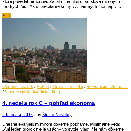
ktoré povedal Šimonovi. Zatiahni na hlbinu, sú slová mnohých
múdrych ľudí. Ak si prečítame knihy významných ľudí napr. …
5.
Viac
nedeľa
rok
C
–
pohľad
ekonóma
Obdobie cez rok
/
Rok C
/
Slovo na nedeľu
/
Slovo očami ekonóma
/
Slovo v rímskokatolíckej liturgii
4. nedeľa rok C – pohľad ekonóma
2 februára, 2013
-
by
Štefan Novotný
Dnešné evanjelium mnohí dôverne poznáme. Minimálne veta:
„Ani jeden prorok nie je vzácny vo svojej vlasti,“ je nám dôverne