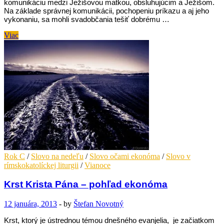
komunikáciu medzi Ježišovou matkou, obsluhujúcim a Ježišom.
Na základe správnej komunikácii, pochopeniu príkazu a aj jeho
vykonaniu, sa mohli svadobčania tešiť dobrému …
2.
Viac
nedeľa
rok
C
–
pohľad
ekonóma
Rok C
/
Slovo na nedeľu
/
Slovo očami ekonóma
/
Slovo v
rímskokatolíckej liturgii
/
Vianoce
Krst Krista Pána – pohľad ekonóma
12 januára, 2013
-
by
Štefan Novotný
Krst, ktorý je ústrednou témou dnešného evanjelia, je začiatkom