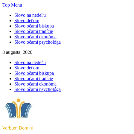
Skip
Top Menu
to
Slovo na nedeľu
content
Slovo deťom
Slovo očami biskupa
Slovo očami tradície
Slovo očami ekonóma
Slovo očami psychológa
8 augusta, 2026
Slovo na nedeľu
Slovo deťom
Slovo očami biskupa
Slovo očami tradície
Slovo očami ekonóma
Slovo očami psychológa
Verbum Domini