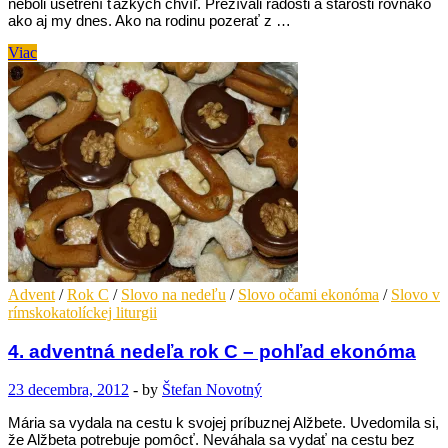
neboli ušetrení ťažkých chvíľ. Prežívali radosti a starosti rovnako
ako aj my dnes. Ako na rodinu pozerať z …
Nedeľa
Viac
Svätej
rodiny
–
pohľad
ekonóma
Advent
/
Rok C
/
Slovo na nedeľu
/
Slovo očami ekonóma
/
Slovo v
rímskokatolíckej liturgii
4. adventná nedeľa rok C – pohľad ekonóma
23 decembra, 2012
-
by
Štefan Novotný
Mária sa vydala na cestu k svojej príbuznej Alžbete. Uvedomila si,
že Alžbeta potrebuje pomôcť. Neváhala sa vydať na cestu bez