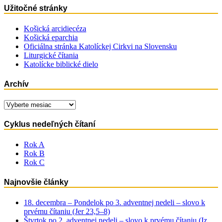
Užitočné stránky
Košická arcidiecéza
Košická eparchia
Oficiálna stránka Katolíckej Cirkvi na Slovensku
Liturgické čítania
Katolícke biblické dielo
Archív
Archív
Cyklus nedeľných čítaní
Rok A
Rok B
Rok C
Najnovšie články
18. decembra – Pondelok po 3. adventnej nedeli – slovo k
prvému čítaniu (Jer 23,5–8)
Štvrtok po 2. adventnej nedeli – slovo k prvému čítaniu (Iz