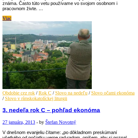
známa. Často túto vetu používame vo svojom osobnom i
pracovnom živte. …
4.
Viac
nedeľa
rok
C
–
pohľad
ekonóma
Obdobie cez rok
/
Rok C
/
Slovo na nedeľu
/
Slovo očami ekonóma
/
Slovo v rímskokatolíckej liturgii
3. nedeľa rok C – pohľad ekonóma
27 januára, 2013
-
by
Štefan Novotný
V dnešnom evanjeliu čítame: „po dôkladnom preskúmaní
všetkého od počiatku verne rad-radom, opíšem, aby si poznal