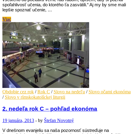
spoľahlivosť učenia, do ktorého ťa zasvätili.“ Aj my by sme mali
lepšie spoznať učenie, …
3.
Viac
nedeľa
rok
C
–
pohľad
ekonóma
Obdobie cez rok
/
Rok C
/
Slovo na nedeľu
/
Slovo očami ekonóma
/
Slovo v rímskokatolíckej liturgii
2. nedeľa rok C – pohľad ekonóma
19 januára, 2013
-
by
Štefan Novotný
V dnešnom evanjeliu sa naša pozornosť sústreďuje na